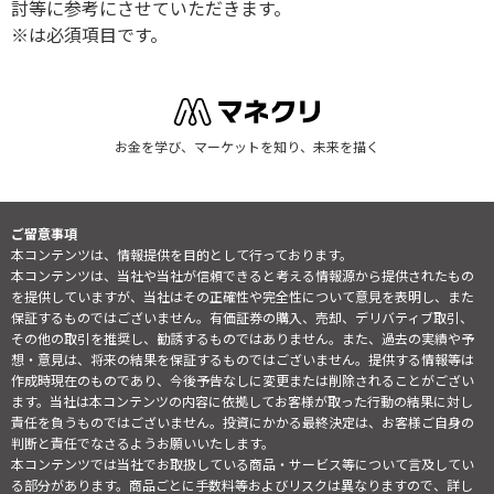
討等に参考にさせていただきます。
※は必須項目です。
お金を学び、マーケットを知り、未来を描く
ご留意事項
本コンテンツは、情報提供を目的として行っております。
本コンテンツは、当社や当社が信頼できると考える情報源から提供されたもの
を提供していますが、当社はその正確性や完全性について意見を表明し、また
保証するものではございません。有価証券の購入、売却、デリバティブ取引、
その他の取引を推奨し、勧誘するものではありません。また、過去の実績や予
想・意見は、将来の結果を保証するものではございません。提供する情報等は
作成時現在のものであり、今後予告なしに変更または削除されることがござい
ます。当社は本コンテンツの内容に依拠してお客様が取った行動の結果に対し
責任を負うものではございません。投資にかかる最終決定は、お客様ご自身の
判断と責任でなさるようお願いいたします。
本コンテンツでは当社でお取扱している商品・サービス等について言及してい
る部分があります。商品ごとに手数料等およびリスクは異なりますので、詳し