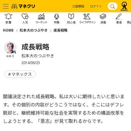
口座開設
ログイン
新着
人気
マーケット
特集
初心者
ライフデザイン
連載
著者
商
HOME
松本大のつぶやき
成長戦略
成長戦略
松本大のつぶやき
松本 大
2014/06/25
マネックス
閣議決定された成長戦略。私は大いに期待したいと思いま
す。その個別の内容がどうこうではなく、そこにはデフレ
脱却と、継続維持可能な社会を実現するための構造改革を
しようとする、「意志」が見て取れるからです。