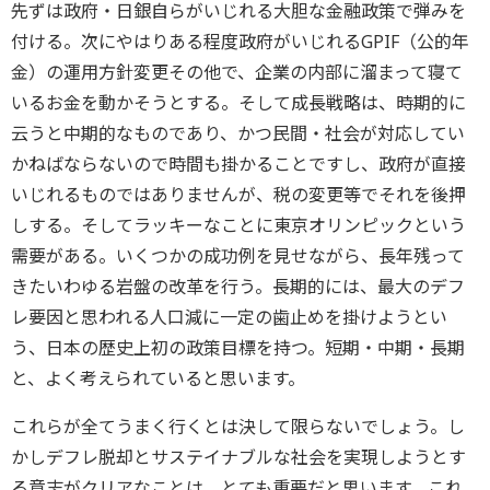
先ずは政府・日銀自らがいじれる大胆な金融政策で弾みを
付ける。次にやはりある程度政府がいじれるGPIF（公的年
金）の運用方針変更その他で、企業の内部に溜まって寝て
いるお金を動かそうとする。そして成長戦略は、時期的に
云うと中期的なものであり、かつ民間・社会が対応してい
かねばならないので時間も掛かることですし、政府が直接
いじれるものではありませんが、税の変更等でそれを後押
しする。そしてラッキーなことに東京オリンピックという
需要がある。いくつかの成功例を見せながら、長年残って
きたいわゆる岩盤の改革を行う。長期的には、最大のデフ
レ要因と思われる人口減に一定の歯止めを掛けようとい
う、日本の歴史上初の政策目標を持つ。短期・中期・長期
と、よく考えられていると思います。
これらが全てうまく行くとは決して限らないでしょう。し
かしデフレ脱却とサステイナブルな社会を実現しようとす
る意志がクリアなことは、とても重要だと思います。これ