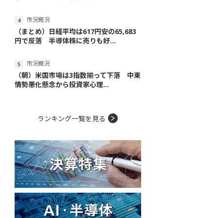
市況概況
（まとめ）日経平均は617円安の65,683
円で反落 半導体株に売りも好...
市況概況
（朝）米国市場は3指数揃って下落 中東
情勢悪化懸念から投資家心理...
ランキング一覧を見る