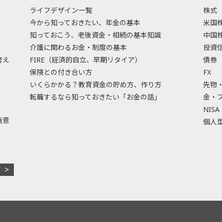
ライフデザイン一覧
株式
今から知っておきたい、年金の基本
米国
知っておこう、老後資金・相続の基本知識
中国
介護に関わるお金・制度の基本
投資
考え
FIRE（経済的自立、早期リタイア）
債券
保険との付き合い方
FX
いくらかかる？教育資金の貯め方、作り方
先物
転職するなら知っておきたい「お金の話」
金・
NISA
極意
個人型