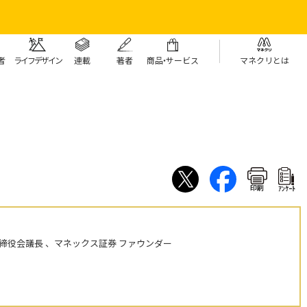
者
ライフデザイン
連載
著者
商
品・
サービス
マネクリとは
印刷
ｱﾝｹｰﾄ
締役会議長 、マネックス証券 ファウンダー