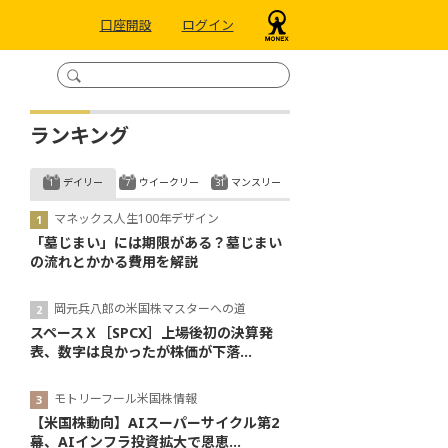
口座開設
ログイン
ランキング
デイリー
ウイークリー
マンスリー
マネックス人生100年デザイン
「墓じまい」には期限がある？墓じまい
の流れとかかる費用を解説
岡元兵八郎の米国株マスターへの道
スペースＸ［SPCX］上場後初の決算発
表、数字は良かったが株価が下落...
モトリーフール米国株情報
【米国株動向】AIスーパーサイクル第2
幕、AIインフラ投資拡大で恩恵...