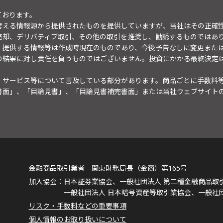
ております。
考える情報源から提供されたものを提供していますが、当社はその正確
売却、デリバティブ取引、その他の取引を推奨し、勧誘するものではあ
。提供する情報等は作成時現在のものであり、今後予告なしに変更また
の結果に対し責任を負うものではございません。投資にかかる最終決定
・サービス等について言及している部分があります。商品ごとに手数料
書面」、「目論見書」、「目論見書補完書面」または当社ウェブサイト
金融商品取引業者 関東財務局長（金商）第165号
日本証券業協会、一般社団法人 第二種金融商品取
一般社団法人 日本暗号資産等取引業協会、一般社
リスク・手数料などの重要事項
個人情報のお取り扱いについて