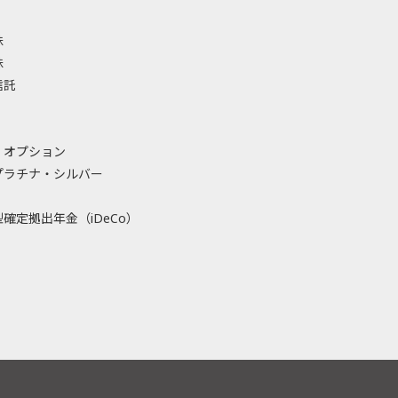
株
株
信託
・オプション
プラチナ・シルバー
確定拠出年金（iDeCo）