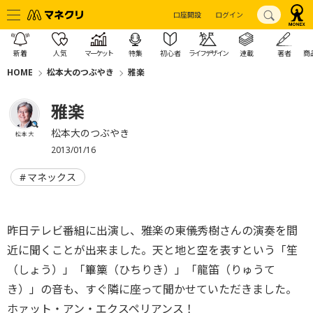
口座開設
ログイン
新着
人気
マーケット
特集
初心者
ライフデザイン
連載
著者
商
HOME
松本大のつぶやき
雅楽
雅楽
松本大のつぶやき
松本 大
2013/01/16
マネックス
昨日テレビ番組に出演し、雅楽の東儀秀樹さんの演奏を間
近に聞くことが出来ました。天と地と空を表すという「笙
（しょう）」「篳篥（ひちりき）」「龍笛（りゅうて
き）」の音も、すぐ隣に座って聞かせていただきました。
ホァット・アン・エクスペリアンス！