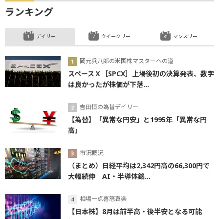
ランキング
デイリー
ウイークリー
マンスリー
岡元兵八郎の米国株マスターへの道
スペースＸ［SPCX］上場後初の決算発表、数字
は良かったが株価が下落...
吉田恒の為替デイリー
【為替】「異常な円安」と1995年「異常な円
高」
市況概況
（まとめ）日経平均は2,342円高の66,300円で
大幅続伸 AI・半導体銘...
相場一点喜怒哀楽
【日本株】8月は前半高・後半安となる可能