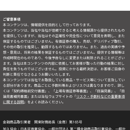
ご留意事項
本コンテンツは、情報提供を目的として行っております。
本コンテンツは、当社や当社が信頼できると考える情報源から提供されたもの
を提供していますが、当社はその正確性や完全性について意見を表明し、また
保証するものではございません。有価証券の購入、売却、デリバティブ取引、
その他の取引を推奨し、勧誘するものではありません。また、過去の実績や予
想・意見は、将来の結果を保証するものではございません。提供する情報等は
作成時現在のものであり、今後予告なしに変更または削除されることがござい
ます。当社は本コンテンツの内容に依拠してお客様が取った行動の結果に対し
責任を負うものではございません。投資にかかる最終決定は、お客様ご自身の
判断と責任でなさるようお願いいたします。
本コンテンツでは当社でお取扱している商品・サービス等について言及してい
る部分があります。商品ごとに手数料等およびリスクは異なりますので、詳し
くは「契約締結前交付書面」、「上場有価証券等書面」、「目論見書」、「目
論見書補完書面」または当社ウェブサイトの「
リスク・手数料などの重要事項
に関する説明
」をよくお読みください。
金融商品取引業者 関東財務局長（金商）第165号
日本証券業協会、一般社団法人 第二種金融商品取引業協会、一般社