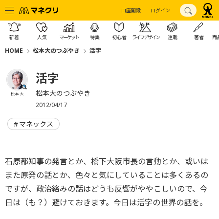
口座開設
ログイン
新着
人気
マーケット
特集
初心者
ライフデザイン
連載
著者
商
HOME
松本大のつぶやき
活字
活字
松本大のつぶやき
松本 大
2012/04/17
マネックス
石原都知事の発言とか、橋下大阪市長の言動とか、或いは
また原発の話とか、色々と気にしていることは多くあるの
ですが、政治絡みの話はどうも反響がややこしいので、今
日は（も？）避けておきます。今日は活字の世界の話を。