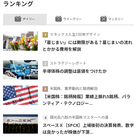
ランキング
デイリー
ウイークリー
マンスリー
マネックス人生100年デザイン
「墓じまい」には期限がある？墓じまいの流れ
とかかる費用を解説
ストラテジーレポート
半導体株の調整は底値をつけたか
米国株、業界動向と銘柄解説
【米国株：銘柄発掘】業績上振れ5銘柄、パラ
ンティア・テクノロジー...
岡元兵八郎の米国株マスターへの道
スペースＸ［SPCX］上場後初の決算発表、数字
は良かったが株価が下落...