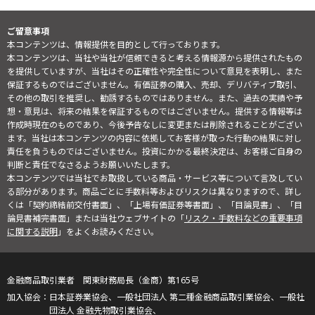
ご留意事項
本コンテンツは、情報提供を目的として行っております。
本コンテンツは、当社や当社が信頼できると考える情報源から提供されたもの
を提供していますが、当社はその正確性や完全性について意見を表明し、また
保証するものではございません。有価証券の購入、売却、デリバティブ取引、
その他の取引を推奨し、勧誘するものではありません。また、過去の実績や予
想・意見は、将来の結果を保証するものではございません。提供する情報等は
作成時現在のものであり、今後予告なしに変更または削除されることがござい
ます。当社は本コンテンツの内容に依拠してお客様が取った行動の結果に対し
責任を負うものではございません。投資にかかる最終決定は、お客様ご自身の
判断と責任でなさるようお願いいたします。
本コンテンツでは当社でお取扱している商品・サービス等について言及してい
る部分があります。商品ごとに手数料等およびリスクは異なりますので、詳し
くは「契約締結前交付書面」、「上場有価証券等書面」、「目論見書」、「目
論見書補完書面」または当社ウェブサイトの「
リスク・手数料などの重要事項
に関する説明
」をよくお読みください。
金融商品取引業者 関東財務局長（金商）第165号
日本証券業協会、一般社団法人 第二種金融商品取引業協会、一般社
団法人 金融先物取引業協会、