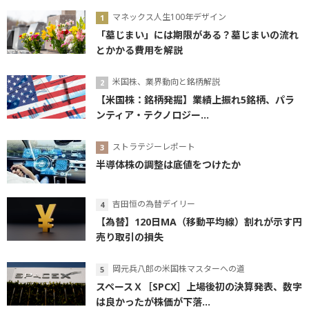
マネックス人生100年デザイン
「墓じまい」には期限がある？墓じまいの流れ
とかかる費用を解説
米国株、業界動向と銘柄解説
【米国株：銘柄発掘】業績上振れ5銘柄、パラ
ンティア・テクノロジー...
ストラテジーレポート
半導体株の調整は底値をつけたか
吉田恒の為替デイリー
【為替】120日MA（移動平均線）割れが示す円
売り取引の損失
岡元兵八郎の米国株マスターへの道
スペースＸ［SPCX］上場後初の決算発表、数字
は良かったが株価が下落...