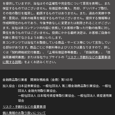
を提供していますが、当社はその正確性や完全性について意見を表明し、また
保証するものではございません。有価証券の購入、売却、デリバティブ取引、
その他の取引を推奨し、勧誘するものではありません。また、過去の実績や予
想・意見は、将来の結果を保証するものではございません。提供する情報等は
作成時現在のものであり、今後予告なしに変更または削除されることがござい
ます。当社は本コンテンツの内容に依拠してお客様が取った行動の結果に対し
責任を負うものではございません。投資にかかる最終決定は、お客様ご自身の
判断と責任でなさるようお願いいたします。
本コンテンツでは当社でお取扱している商品・サービス等について言及してい
る部分があります。商品ごとに手数料等およびリスクは異なりますので、詳し
くは「契約締結前交付書面」、「上場有価証券等書面」、「目論見書」、「目
論見書補完書面」または当社ウェブサイトの「
リスク・手数料などの重要事項
に関する説明
」をよくお読みください。
金融商品取引業者 関東財務局長（金商）第165号
日本証券業協会、一般社団法人 第二種金融商品取引業協会、一般社
団法人 金融先物取引業協会、
一般社団法人 日本暗号資産等取引業協会、一般社団法人 資産運用業
協会
リスク・手数料などの重要事項
個人情報のお取り扱いについて