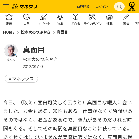
口座開設
ログイン
新着
人気
マーケット
特集
初心者
ライフデザイン
連載
著者
商
HOME
松本大のつぶやき
真面目
真面目
松本大のつぶやき
松本 大
2012/01/10
マネックス
今日、（敢えて面白可笑しく云うと）真面目な暇人に会い
ました。お金もある。知性もある。仕事がなくて時間があ
るのではなく、お金があるので、能力があるのだけれど時
間もある。そしてその時間を真面目なことに使っている。
あくせくはしていませんが実際は暇ではなく、真面目に世