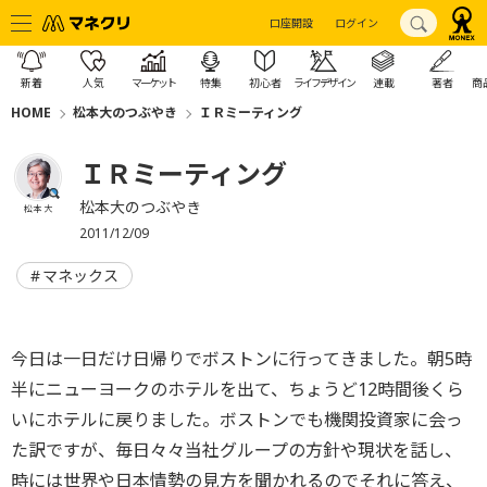
口座開設
ログイン
新着
人気
マーケット
特集
初心者
ライフデザイン
連載
著者
商
HOME
松本大のつぶやき
ＩＲミーティング
ＩＲミーティング
松本大のつぶやき
松本 大
2011/12/09
マネックス
今日は一日だけ日帰りでボストンに行ってきました。朝5時
半にニューヨークのホテルを出て、ちょうど12時間後くら
いにホテルに戻りました。ボストンでも機関投資家に会っ
た訳ですが、毎日々々当社グループの方針や現状を話し、
時には世界や日本情勢の見方を聞かれるのでそれに答え、