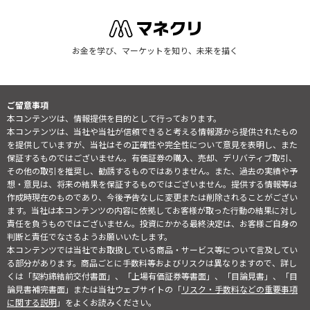
お金を学び、マーケットを知り、未来を描く
ご留意事項
本コンテンツは、情報提供を目的として行っております。
本コンテンツは、当社や当社が信頼できると考える情報源から提供されたもの
を提供していますが、当社はその正確性や完全性について意見を表明し、また
保証するものではございません。有価証券の購入、売却、デリバティブ取引、
その他の取引を推奨し、勧誘するものではありません。また、過去の実績や予
想・意見は、将来の結果を保証するものではございません。提供する情報等は
作成時現在のものであり、今後予告なしに変更または削除されることがござい
ます。当社は本コンテンツの内容に依拠してお客様が取った行動の結果に対し
責任を負うものではございません。投資にかかる最終決定は、お客様ご自身の
判断と責任でなさるようお願いいたします。
本コンテンツでは当社でお取扱している商品・サービス等について言及してい
る部分があります。商品ごとに手数料等およびリスクは異なりますので、詳し
くは「契約締結前交付書面」、「上場有価証券等書面」、「目論見書」、「目
論見書補完書面」または当社ウェブサイトの「
リスク・手数料などの重要事項
に関する説明
」をよくお読みください。