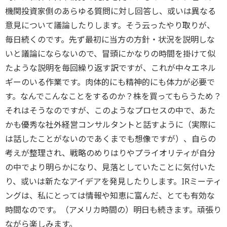
機関投資家側のあらゆる質問に対し回答し、或いは異なる
意見について議論したりします。そう云ったやり取りが、
毎日続くのです。先ず最初に当方の方針・状況を説明しな
いと議論にならないので、冒頭にかなりの時間を掛けて似
たような説明を毎回繰り返す訳ですが、これが中々エネル
ギーのいる作業です。肉体的にも精神的にも体力が必要で
す。なんでこんなことをするのか？株を買ってもらうため？
それはそうなのですが、このようなプロセスの中で、あた
かも優秀な社外経営コンサルタントと話すように（実際に
は話したことがないのであくまでも想像ですが）、自らの
考えが整理され、戦略のめりはりやプライオリティが自分
の中でより明らかになり、見落としていたことに気付いた
り、或いは新たなアイデアを発見したりします。IRミーティ
ングは、私にとっては情報や知恵に富んだ、とても有効な
時間なのです。（アメリカ時間の）明日も続きます。頑張り
ながら楽しみます。