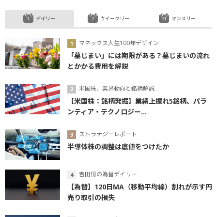
デイリー
ウイークリー
マンスリー
マネックス人生100年デザイン
「墓じまい」には期限がある？墓じまいの流れ
とかかる費用を解説
米国株、業界動向と銘柄解説
【米国株：銘柄発掘】業績上振れ5銘柄、パラ
ンティア・テクノロジー...
ストラテジーレポート
半導体株の調整は底値をつけたか
吉田恒の為替デイリー
【為替】120日MA（移動平均線）割れが示す円
売り取引の損失