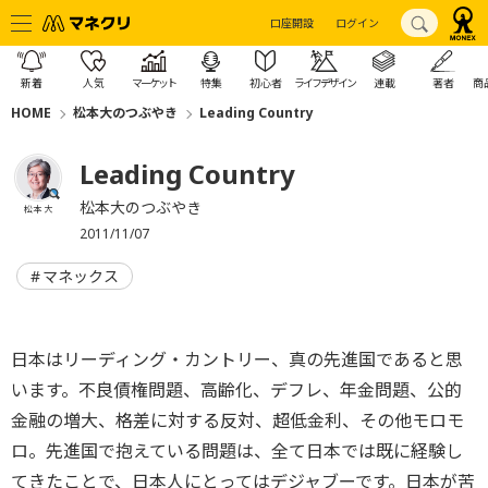
口座開設
ログイン
新着
人気
マーケット
特集
初心者
ライフデザイン
連載
著者
商
HOME
松本大のつぶやき
Leading Country
Leading Country
松本大のつぶやき
松本 大
2011/11/07
マネックス
日本はリーディング・カントリー、真の先進国であると思
います。不良債権問題、高齢化、デフレ、年金問題、公的
金融の増大、格差に対する反対、超低金利、その他モロモ
ロ。先進国で抱えている問題は、全て日本では既に経験し
てきたことで、日本人にとってはデジャブーです。日本が苦