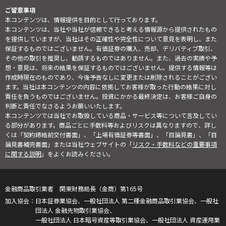
ご留意事項
本コンテンツは、情報提供を目的として行っております。
本コンテンツは、当社や当社が信頼できると考える情報源から提供されたもの
を提供していますが、当社はその正確性や完全性について意見を表明し、また
保証するものではございません。有価証券の購入、売却、デリバティブ取引、
その他の取引を推奨し、勧誘するものではありません。また、過去の実績や予
想・意見は、将来の結果を保証するものではございません。提供する情報等は
作成時現在のものであり、今後予告なしに変更または削除されることがござい
ます。当社は本コンテンツの内容に依拠してお客様が取った行動の結果に対し
責任を負うものではございません。投資にかかる最終決定は、お客様ご自身の
判断と責任でなさるようお願いいたします。
本コンテンツでは当社でお取扱している商品・サービス等について言及してい
る部分があります。商品ごとに手数料等およびリスクは異なりますので、詳し
くは「契約締結前交付書面」、「上場有価証券等書面」、「目論見書」、「目
論見書補完書面」または当社ウェブサイトの「
リスク・手数料などの重要事項
に関する説明
」をよくお読みください。
金融商品取引業者 関東財務局長（金商）第165号
日本証券業協会、一般社団法人 第二種金融商品取引業協会、一般社
団法人 金融先物取引業協会、
一般社団法人 日本暗号資産等取引業協会、一般社団法人 資産運用業