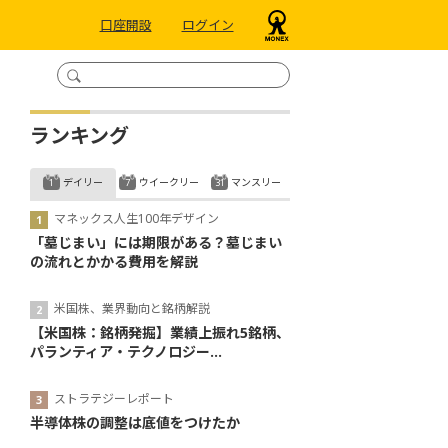
口座開設
ログイン
ランキング
デイリー
ウイークリー
マンスリー
マネックス人生100年デザイン
「墓じまい」には期限がある？墓じまい
の流れとかかる費用を解説
米国株、業界動向と銘柄解説
【米国株：銘柄発掘】業績上振れ5銘柄、
パランティア・テクノロジー...
ストラテジーレポート
半導体株の調整は底値をつけたか