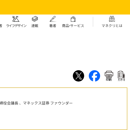
者
ライフデザイン
連載
著者
商
品・
サービス
マネクリとは
印刷
ｱﾝｹｰﾄ
締役会議長 、マネックス証券 ファウンダー