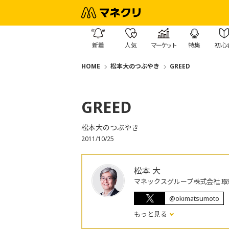
新着
人気
マーケット
特集
初心
HOME
松本大のつぶやき
GREED
GREED
松本大のつぶやき
2011/10/25
松本 大
マネックスグループ株式会社 取
@okimatsumoto
もっと見る