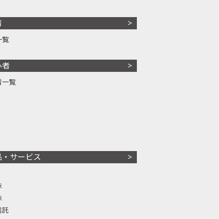
者
一覧
心者
者一覧
品・サービス
株
株
信託