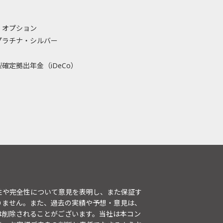
・オプション
プラチナ・シルバー
確定拠出年金（iDeCo）
性や完全性について意見を表明し、また保証す
りません。また、過去の実績や予想・意見は、
は削除されることがございます。当社は本コン