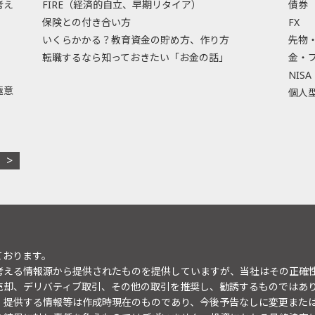
考え
FIRE（経済的自立、早期リタイア）
債券
保険との付き合い方
FX
いくらかかる？教育資金の貯め方、作り方
先物
転職するなら知っておきたい「お金の話」
金・
NISA
極意
個人型
ております。
考える情報源から提供されたものを提供していますが、当社はその正確
売却、デリバティブ取引、その他の取引を推奨し、勧誘するものではあ
。提供する情報等は作成時現在のものであり、今後予告なしに変更また