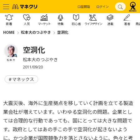
口座開設
ログイン
新着
人気
マーケット
特集
初心者
ライフデザイン
連載
著者
商
HOME
松本大のつぶやき
空洞化
空洞化
松本大のつぶやき
松本 大
2011/09/20
マネックス
大震災後、海外に生産拠点を移していく計画を立てる製造
業会社が増えています。いわゆる空洞化の問題。企業とし
ては合理的な行動であっても、国にとっては大きな問題で
す。政府としてはあの手この手で空洞化が起きないよう
に、かつ企業が国際競争力を落とさないように、色々と考