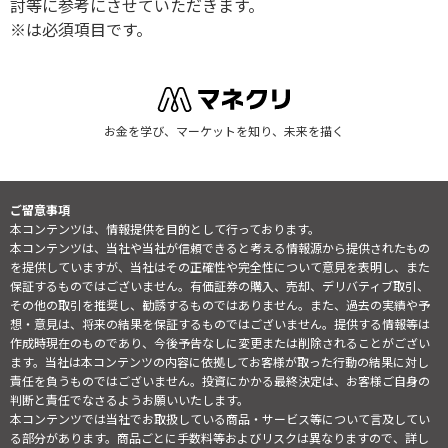
討等に参考にさせていただきます。
※は必須項目です。
お金を学び、マーケットを知り、未来を描く
ご留意事項
本コンテンツは、情報提供を目的として行っております。
本コンテンツは、当社や当社が信頼できると考える情報源から提供されたもの
を提供していますが、当社はその正確性や完全性について意見を表明し、また
保証するものではございません。有価証券の購入、売却、デリバティブ取引、
その他の取引を推奨し、勧誘するものではありません。また、過去の実績や予
想・意見は、将来の結果を保証するものではございません。提供する情報等は
作成時現在のものであり、今後予告なしに変更または削除されることがござい
ます。当社は本コンテンツの内容に依拠してお客様が取った行動の結果に対し
責任を負うものではございません。投資にかかる最終決定は、お客様ご自身の
判断と責任でなさるようお願いいたします。
本コンテンツでは当社でお取扱している商品・サービス等について言及してい
る部分があります。商品ごとに手数料等およびリスクは異なりますので、詳し