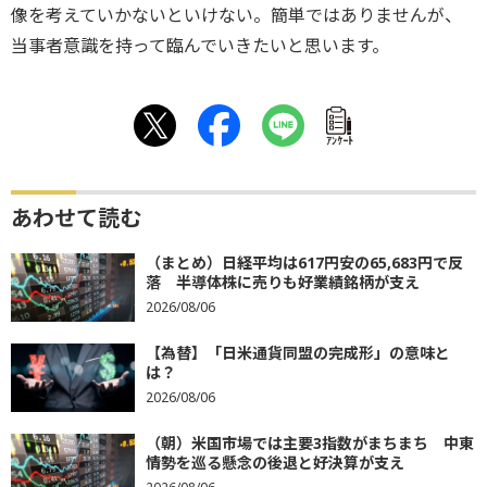
像を考えていかないといけない。簡単ではありませんが、
当事者意識を持って臨んでいきたいと思います。
ｱﾝｹｰﾄ
あわせて読む
（まとめ）日経平均は617円安の65,683円で反
落 半導体株に売りも好業績銘柄が支え
2026/08/06
【為替】「日米通貨同盟の完成形」の意味と
は？
2026/08/06
（朝）米国市場では主要3指数がまちまち 中東
情勢を巡る懸念の後退と好決算が支え