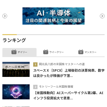
ランキング
デイリー
ウイークリー
マンスリー
岡元兵八郎の米国株マスターへの道
スペースＸ［SPCX］上場後初の決算発表、数字
は良かったが株価が下落...
モトリーフール米国株情報
【米国株動向】AIスーパーサイクル第2幕、AI
インフラ投資拡大で恩恵...