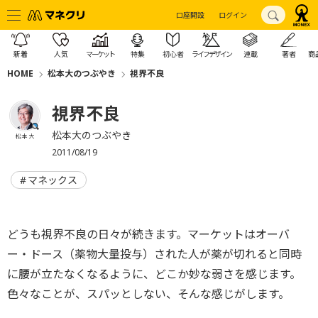
口座開設
ログイン
新着
人気
マーケット
特集
初心者
ライフデザイン
連載
著者
商
HOME
松本大のつぶやき
視界不良
視界不良
松本大のつぶやき
松本 大
2011/08/19
マネックス
どうも視界不良の日々が続きます。マーケットはオーバ
ー・ドース（薬物大量投与）された人が薬が切れると同時
に腰が立たなくなるように、どこか妙な弱さを感じます。
色々なことが、スパッとしない、そんな感じがします。