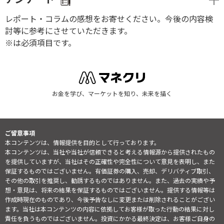
レポート・コラムの感想をお寄せください。今後の内容検
討等に参考にさせていただきます。
※は必須項目です。
お金を学び、マーケットを知り、未来を描く
ご留意事項
本コンテンツは、情報提供を目的として行っております。
本コンテンツは、当社や当社が信頼できると考える情報源から提供されたもの
を提供していますが、当社はその正確性や完全性について意見を表明し、また
保証するものではございません。有価証券の購入、売却、デリバティブ取引、
その他の取引を推奨し、勧誘するものではありません。また、過去の実績や予
想・意見は、将来の結果を保証するものではございません。提供する情報等は
作成時現在のものであり、今後予告なしに変更または削除されることがござい
ます。当社は本コンテンツの内容に依拠してお客様が取った行動の結果に対し
責任を負うものではございません。投資にかかる最終決定は、お客様ご自身の