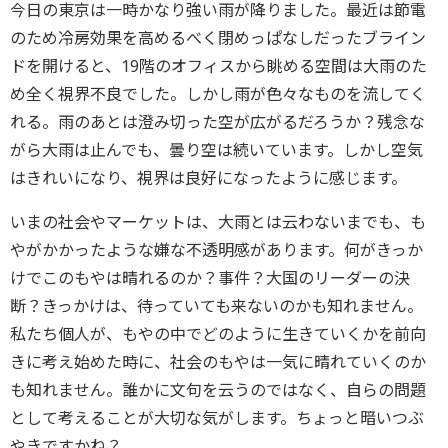
今日の東京は一時かなり強い雨が降りました。最近は節電
のため冷房効果を高めるべく閉めっぱなしだったブライン
ドを開けると、19階のオフィスから眺める空間は大雨のた
め全く視界不良でした。しかし雨が色々なものを流してく
れる。雨のあとは澄み切った空が広がるだろうか？残念な
がら大雨は止んでも、曇り空は続いています。しかし空気
はきれいになり、視界は良好になったように感じます。
いまの社会やマーケットは、大雨とは云わないまでも、も
やがかかったような嫌な不透明感があります。何がきっか
けでこのもやは晴れるのか？事件？大国のリーダーの決
断？きっかけは、待っていても来ないのかも知れません。
私たち個人が、もやの中でどのように生きていくかを前向
きに考え始めた時に、社会のもやは一気に晴れていくのか
も知れません。誰かに文句を云うのではなく、自らの問題
として考えることが大切な気がします。ちょっと暗いつぶ
やきですかね？