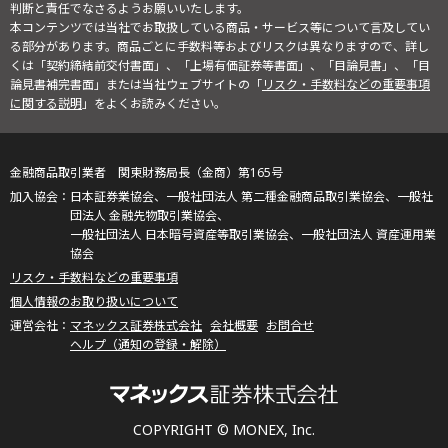
判断と責任でなさるようお願いいたします。
本コンテンツでは当社でお取扱している商品・サービス等について言及してい
る部分があります。商品ごとに手数料等およびリスクは異なりますので、詳し
くは「契約締結前交付書面」、「上場有価証券等書面」、「目論見書」、「目
論見書補完書面」または当社ウェブサイトの「
リスク・手数料などの重要事項
に関する説明
」をよくお読みください。
金融商品取引業者 関東財務局長（金商）第165号
日本証券業協会、一般社団法人 第二種金融商品取引業協会、一般社
団法人 金融先物取引業協会、
一般社団法人 日本暗号資産等取引業協会、一般社団法人 資産運用業
協会
リスク・手数料などの重要事項
個人情報のお取り扱いについて
マネックス証券株式会社
会社概要
お問合せ
ヘルプ（通知の登録・解除）
COPYRIGHT © MONEX, Inc.