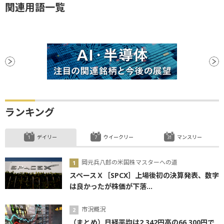
関連用語一覧
ランキング
デイリー
ウイークリー
マンスリー
岡元兵八郎の米国株マスターへの道
スペースＸ［SPCX］上場後初の決算発表、数字
は良かったが株価が下落...
市況概況
（まとめ）日経平均は2,342円高の66,300円で