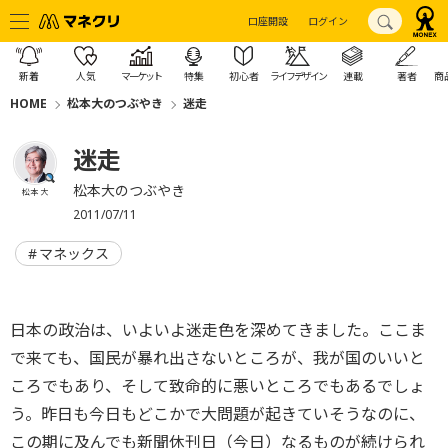
口座開設
ログイン
新着
人気
マーケット
特集
初心者
ライフデザイン
連載
著者
商
HOME
松本大のつぶやき
迷走
迷走
松本大のつぶやき
松本 大
2011/07/11
マネックス
日本の政治は、いよいよ迷走色を深めてきました。ここま
で来ても、国民が暴れ出さないところが、我が国のいいと
ころでもあり、そして致命的に悪いところでもあるでしょ
う。昨日も今日もどこかで大問題が起きていそうなのに、
この期に及んでも新聞休刊日（今日）なるものが続けられ