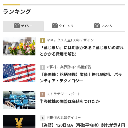
ランキング
デイリー
ウイークリー
マンスリー
マネックス人生100年デザイン
「墓じまい」には期限がある？墓じまいの流れ
とかかる費用を解説
米国株、業界動向と銘柄解説
【米国株：銘柄発掘】業績上振れ5銘柄、パラ
ンティア・テクノロジー...
ストラテジーレポート
半導体株の調整は底値をつけたか
吉田恒の為替デイリー
【為替】120日MA（移動平均線）割れが示す円