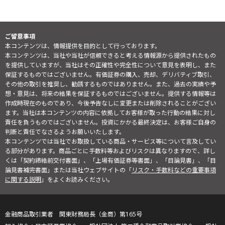
ご留意事項
本コンテンツは、情報提供を目的として行っております。
本コンテンツは、当社や当社が信頼できると考える情報源から提供されたもの
を提供していますが、当社はその正確性や完全性について意見を表明し、また
保証するものではございません。有価証券の購入、売却、デリバティブ取引、
その他の取引を推奨し、勧誘するものではありません。また、過去の実績や予
想・意見は、将来の結果を保証するものではございません。提供する情報等は
作成時現在のものであり、今後予告なしに変更または削除されることがござい
ます。当社は本コンテンツの内容に依拠してお客様が取った行動の結果に対し
責任を負うものではございません。投資にかかる最終決定は、お客様ご自身の
判断と責任でなさるようお願いいたします。
本コンテンツでは当社でお取扱している商品・サービス等について言及してい
る部分があります。商品ごとに手数料等およびリスクは異なりますので、詳し
くは「契約締結前交付書面」、「上場有価証券等書面」、「目論見書」、「目
論見書補完書面」または当社ウェブサイトの「
リスク・手数料などの重要事項
に関する説明
」をよくお読みください。
金融商品取引業者 関東財務局長（金商）第165号