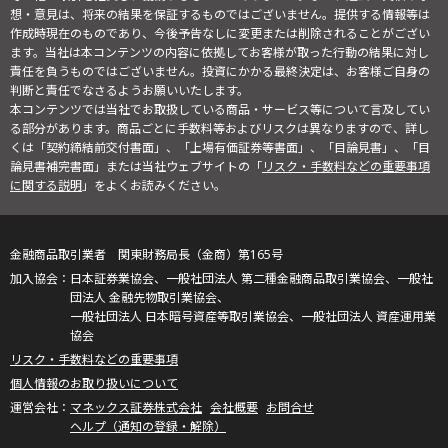
想・意見は、将来の結果を保証するものではございません。提供する情報等は
作成時現在のものであり、今後予告なしに変更または削除されることがござい
ます。当社は本コンテンツの内容に依拠してお客様が取った行動の結果に対し
責任を負うものではございません。投資にかかる最終決定は、お客様ご自身の
判断と責任でなさるようお願いいたします。
本コンテンツでは当社でお取扱している商品・サービス等について言及してい
る部分があります。商品ごとに手数料等およびリスクは異なりますので、詳し
くは「契約締結前交付書面」、「上場有価証券等書面」、「目論見書」、「目
論見書補完書面」または当社ウェブサイトの「
リスク・手数料などの重要事項
に関する説明
」をよくお読みください。
金融商品取引業者 関東財務局長（金商）第165号
日本証券業協会、一般社団法人 第二種金融商品取引業協会、一般社
団法人 金融先物取引業協会、
一般社団法人 日本暗号資産等取引業協会、一般社団法人 資産運用業
協会
リスク・手数料などの重要事項
個人情報のお取り扱いについて
マネックス証券株式会社
会社概要
お問合せ
ヘルプ（通知の登録・解除）