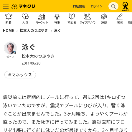
口座開設
ログイン
新着
人気
マーケット
特集
初心者
ライフデザイン
連載
著者
商
HOME
松本大のつぶやき
泳ぐ
泳ぐ
松本大のつぶやき
松本 大
2011/06/20
マネックス
震災前には定期的にプールに行って、週に2回は1キロずつ
泳いでいたのですが、震災でプールにひびが入り、暫く泳
ぐことが出来ませんでした。3ヶ月経ち、ようやくプールが
直ったので、また泳ぎに行ってみました。震災直前にフロ
リダ出張に行く前に泳いだのが最後ですから、3ヶ月半ぶり