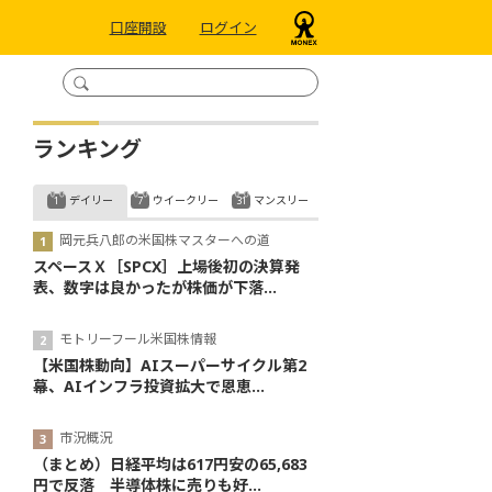
口座開設
ログイン
ランキング
デイリー
ウイークリー
マンスリー
岡元兵八郎の米国株マスターへの道
スペースＸ［SPCX］上場後初の決算発
表、数字は良かったが株価が下落...
モトリーフール米国株情報
【米国株動向】AIスーパーサイクル第2
幕、AIインフラ投資拡大で恩恵...
市況概況
（まとめ）日経平均は617円安の65,683
円で反落 半導体株に売りも好...