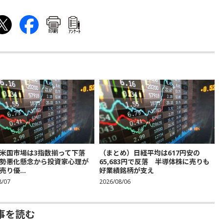
印刷
ｱﾝｹｰﾄ
米国市場は3指数揃って下落
（まとめ）日経平均は617円安の
勢悪化懸念から投資家心理が
65,683円で反落 半導体株に売りも
り優...
好業績銘柄が支え
8/07
2026/08/06
事を読む