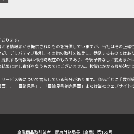
ております。
考える情報源から提供されたものを提供していますが、当社はその正確
売却、デリバティブ取引、その他の取引を推奨し、勧誘するものではあ
。提供する情報等は作成時現在のものであり、今後予告なしに変更また
の結果に対し責任を負うものではございません。投資にかかる最終決定
・サービス等について言及している部分があります。商品ごとに手数料
書面」、「目論見書」、「目論見書補完書面」または当社ウェブサイト
金融商品取引業者 関東財務局長（金商）第165号