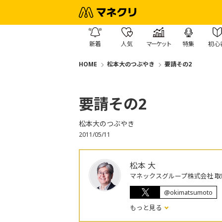
新着
人気
マーケット
特集
初心
HOME
松本大のつぶやき
要請その2
要請その2
松本大のつぶやき
2011/05/11
松本 大
マネックスグループ株式会社 取
@okimatsumoto
もっと見る