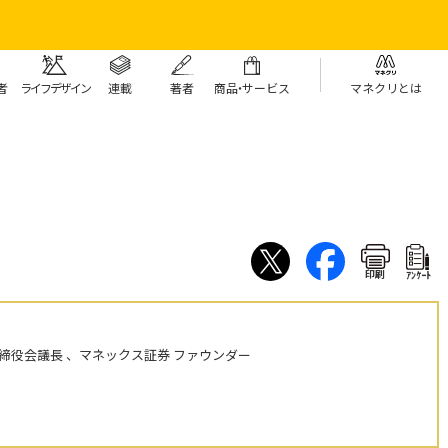
者
ライフデザイン
連載
著者
商
品・
サービス
マネクリとは
印刷
ｱﾝｹｰﾄ
締役会議長 、マネックス証券 ファウンダー