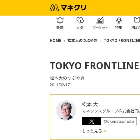
新着
人気
マーケット
特集
初心
HOME
松本大のつぶやき
TOKYO FRONTLIN
TOKYO FRONTLINE
松本大のつぶやき
2011/02/17
松本 大
マネックスグループ株式会社 取
@okimatsumoto
もっと見る