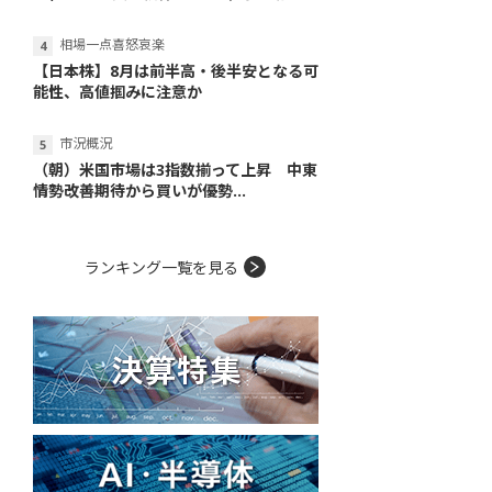
相場一点喜怒哀楽
【日本株】8月は前半高・後半安となる可
能性、高値掴みに注意か
市況概況
（朝）米国市場は3指数揃って上昇 中東
情勢改善期待から買いが優勢...
ランキング一覧を見る