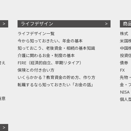
ライフデザイン
商
ライフデザイン一覧
株式
今から知っておきたい、年金の基本
米国
知っておこう、老後資金・相続の基本知識
中国
介護に関わるお金・制度の基本
投資
考え
FIRE（経済的自立、早期リタイア）
債券
保険との付き合い方
FX
いくらかかる？教育資金の貯め方、作り方
先物
転職するなら知っておきたい「お金の話」
金・
NISA
極意
個人型