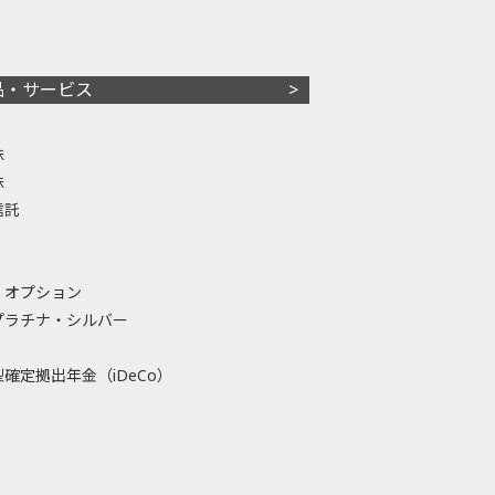
品・サービス
株
株
信託
・オプション
プラチナ・シルバー
確定拠出年金（iDeCo）