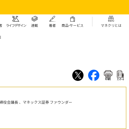
者
ライフデザイン
連載
著者
商
品・
サービス
マネクリとは
E
印刷
ｱﾝｹｰﾄ
締役会議長 、マネックス証券 ファウンダー