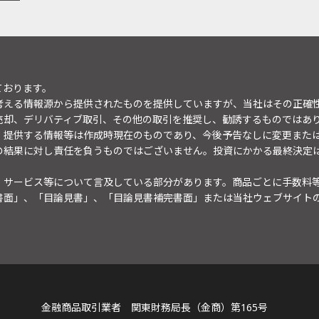
ております。
考える情報源から提供されたものを提供していますが、当社はその正確
売却、デリバティブ取引、その他の取引を推奨し、勧誘するものではあ
。提供する情報等は作成時現在のものであり、今後予告なしに変更また
の結果に対し責任を負うものではございません。投資にかかる最終決定
・サービス等について言及している部分があります。商品ごとに手数料
書面」、「目論見書」、「目論見書補完書面」または当社ウェブサイト
金融商品取引業者 関東財務局長（金商）第165号