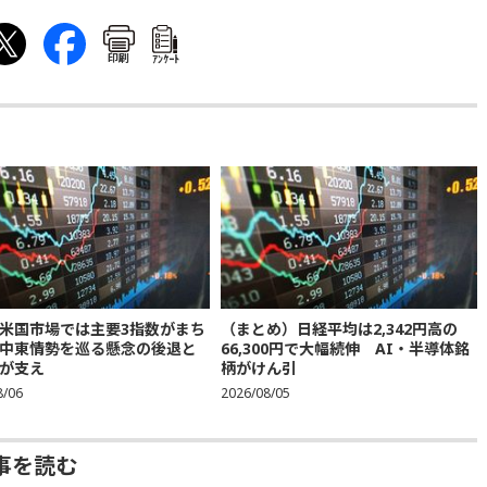
印刷
ｱﾝｹｰﾄ
米国市場では主要3指数がまち
（まとめ）日経平均は2,342円高の
中東情勢を巡る懸念の後退と
66,300円で大幅続伸 AI・半導体銘
が支え
柄がけん引
8/06
2026/08/05
事を読む