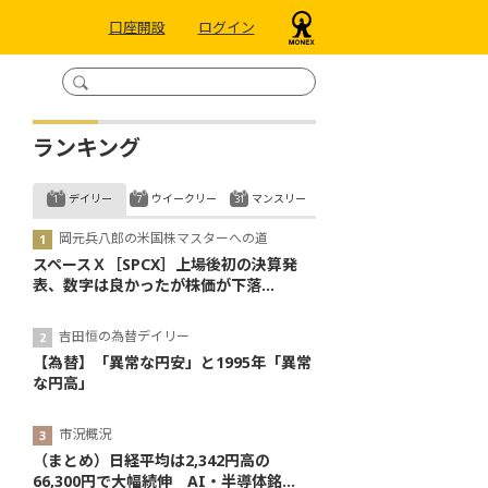
口座開設
ログイン
ランキング
デイリー
ウイークリー
マンスリー
岡元兵八郎の米国株マスターへの道
スペースＸ［SPCX］上場後初の決算発
表、数字は良かったが株価が下落...
吉田恒の為替デイリー
【為替】「異常な円安」と1995年「異常
な円高」
市況概況
（まとめ）日経平均は2,342円高の
66,300円で大幅続伸 AI・半導体銘...