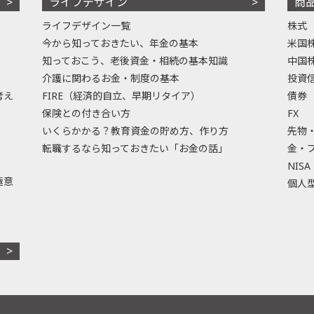
ライフデザイン
商
ライフデザイン一覧
株式
今から知っておきたい、年金の基本
米国
知っておこう、老後資金・相続の基本知識
中国
介護に関わるお金・制度の基本
投資
考え
FIRE（経済的自立、早期リタイア）
債券
保険との付き合い方
FX
いくらかかる？教育資金の貯め方、作り方
先物
転職するなら知っておきたい「お金の話」
金・
NISA
極意
個人型