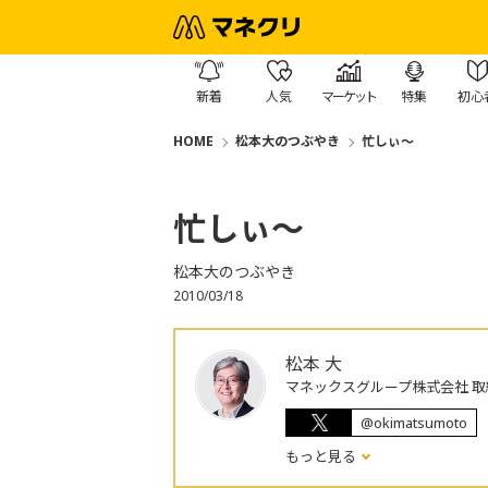
新着
人気
マーケット
特集
初心
HOME
松本大のつぶやき
忙しぃ～
忙しぃ～
松本大のつぶやき
2010/03/18
松本 大
マネックスグループ株式会社 取
@okimatsumoto
もっと見る