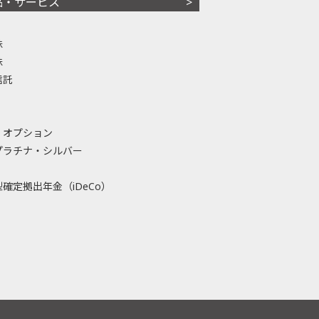
品・サービス
株
株
信託
・オプション
プラチナ・シルバー
確定拠出年金（iDeCo）