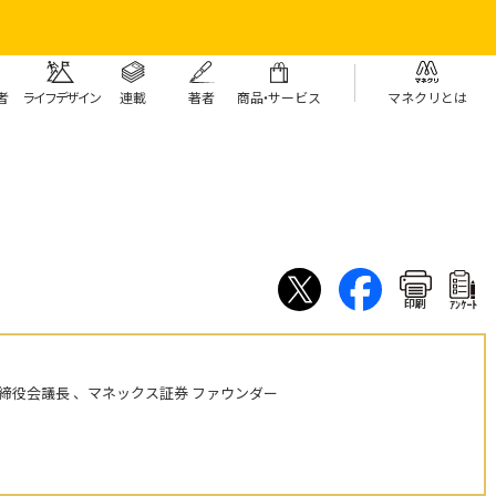
者
ライフデザイン
連載
著者
商
品・
サービス
マネクリとは
印刷
ｱﾝｹｰﾄ
締役会議長 、マネックス証券 ファウンダー