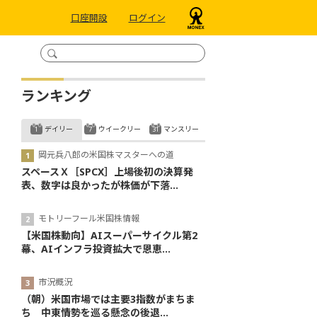
口座開設
ログイン
ランキング
デイリー
ウイークリー
マンスリー
岡元兵八郎の米国株マスターへの道
スペースＸ［SPCX］上場後初の決算発
表、数字は良かったが株価が下落...
モトリーフール米国株情報
【米国株動向】AIスーパーサイクル第2
幕、AIインフラ投資拡大で恩恵...
市況概況
（朝）米国市場では主要3指数がまちま
ち 中東情勢を巡る懸念の後退...