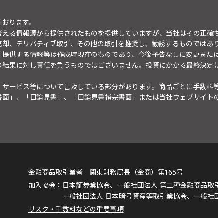
ております。
考える情報源から提供されたものを提供していますが、当社はその正確
売却、デリバティブ取引、その他の取引を推奨し、勧誘するものではあ
。提供する情報等は作成時現在のものであり、今後予告なしに変更また
の結果に対し責任を負うものではございません。投資にかかる最終決定
・サービス等について言及している部分があります。商品ごとに手数料
書面」、「目論見書」、「目論見書補完書面」または当社ウェブサイト
金融商品取引業者 関東財務局長（金商）第165号
日本証券業協会、一般社団法人 第二種金融商品取
一般社団法人 日本暗号資産等取引業協会、一般社
リスク・手数料などの重要事項