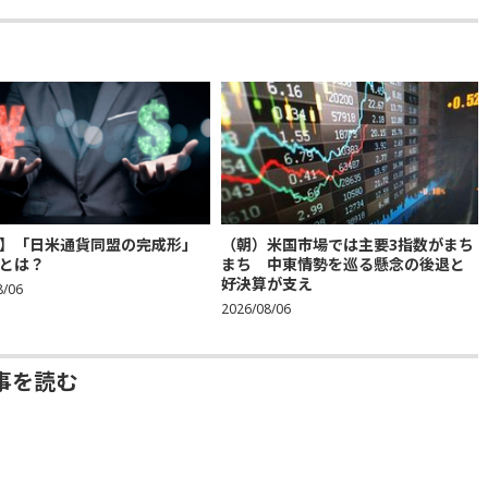
】「日米通貨同盟の完成形」
（朝）米国市場では主要3指数がまち
とは？
まち 中東情勢を巡る懸念の後退と
好決算が支え
8/06
2026/08/06
事を読む