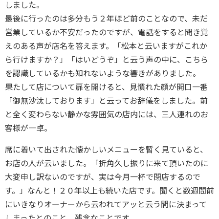
しました。
最後に行ったのは多分もう２年ほど前のことなので、未だ
営業しているか不安だったのですが、電話をすると聞き覚
えのある声が店名を答えます。「松本と云いますがこれか
ら行けますか？」「はいどうぞ」と云う声の中に、こちら
を認識しているかも知れないような響きがありました。
果たして店について扉を開けると、見慣れた顔が開口一番
「御無沙汰しております」と云ってお辞儀をしました。前
と全く変わらない静かな雰囲気の店内には、三人連れのお
客様が一卓。
席に着いて出された懐かしいメニューを暫く見ていると、
お店の人が云いました。「折角久し振りに来て頂いたのに
大変申し訳ないのですが、実は今月一杯で閉店するので
す。」なんと！２０年以上も続いた店です。聞くと数週間前
にいきなりオーナーから云われてアッと云う間に決まって
しまったとのこと。残念なことです。