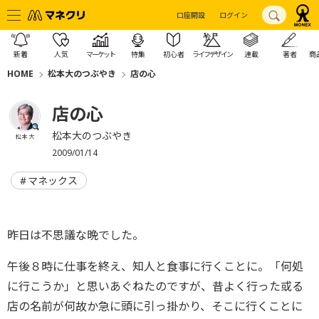
口座開設
ログイン
新着
人気
マーケット
特集
初心者
ライフデザイン
連載
著者
商
HOME
松本大のつぶやき
店の心
店の心
松本大のつぶやき
松本 大
2009/01/14
マネックス
昨日は不思議な晩でした。
午後８時に仕事を終え、知人と食事に行くことに。「何処
に行こうか」と思いあぐねたのですが、昔よく行った或る
店の名前が何故か急に頭に引っ掛かり、そこに行くことに