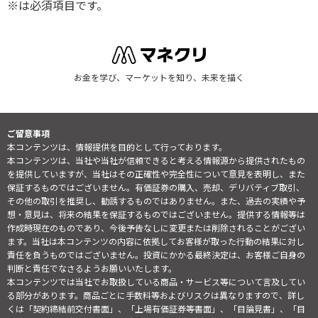
※は必須項目です。
お金を学び、マーケットを知り、未来を描く
ご留意事項
本コンテンツは、情報提供を目的として行っております。
本コンテンツは、当社や当社が信頼できると考える情報源から提供されたもの
を提供していますが、当社はその正確性や完全性について意見を表明し、また
保証するものではございません。有価証券の購入、売却、デリバティブ取引、
その他の取引を推奨し、勧誘するものではありません。また、過去の実績や予
想・意見は、将来の結果を保証するものではございません。提供する情報等は
作成時現在のものであり、今後予告なしに変更または削除されることがござい
ます。当社は本コンテンツの内容に依拠してお客様が取った行動の結果に対し
責任を負うものではございません。投資にかかる最終決定は、お客様ご自身の
判断と責任でなさるようお願いいたします。
本コンテンツでは当社でお取扱している商品・サービス等について言及してい
る部分があります。商品ごとに手数料等およびリスクは異なりますので、詳し
くは「契約締結前交付書面」、「上場有価証券等書面」、「目論見書」、「目