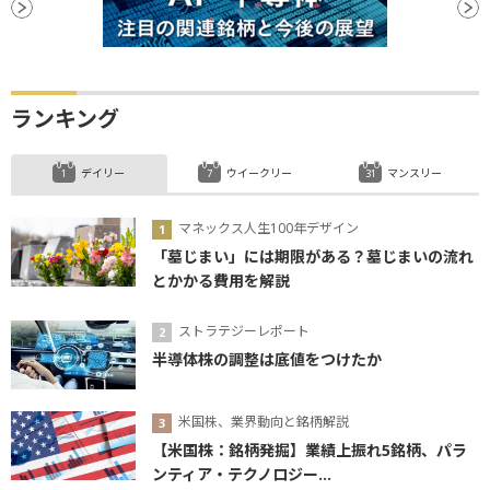
ランキング
デイリー
ウイークリー
マンスリー
マネックス人生100年デザイン
「墓じまい」には期限がある？墓じまいの流れ
とかかる費用を解説
ストラテジーレポート
半導体株の調整は底値をつけたか
米国株、業界動向と銘柄解説
【米国株：銘柄発掘】業績上振れ5銘柄、パラ
ンティア・テクノロジー...