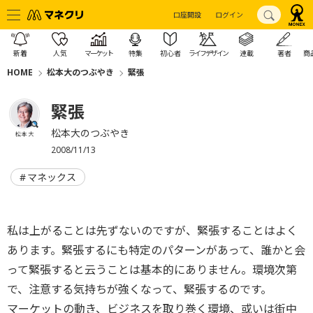
口座開設
ログイン
新着
人気
マーケット
特集
初心者
ライフデザイン
連載
著者
商
HOME
松本大のつぶやき
緊張
緊張
松本大のつぶやき
松本 大
2008/11/13
マネックス
私は上がることは先ずないのですが、緊張することはよく
あります。緊張するにも特定のパターンがあって、誰かと会
って緊張すると云うことは基本的にありません。環境次第
で、注意する気持ちが強くなって、緊張するのです。
マーケットの動き、ビジネスを取り巻く環境、或いは街中