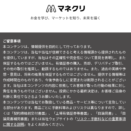
お金を学び、マーケットを知り、未来を描く
ご留意事項
本コンテンツは、情報提供を目的として行っております。
本コンテンツは、当社や当社が信頼できると考える情報源から提供されたもの
を提供していますが、当社はその正確性や完全性について意見を表明し、また
保証するものではございません。有価証券の購入、売却、デリバティブ取引、
その他の取引を推奨し、勧誘するものではありません。また、過去の実績や予
想・意見は、将来の結果を保証するものではございません。提供する情報等は
作成時現在のものであり、今後予告なしに変更または削除されることがござい
ます。当社は本コンテンツの内容に依拠してお客様が取った行動の結果に対し
責任を負うものではございません。投資にかかる最終決定は、お客様ご自身の
判断と責任でなさるようお願いいたします。
本コンテンツでは当社でお取扱している商品・サービス等について言及してい
る部分があります。商品ごとに手数料等およびリスクは異なりますので、詳し
くは「契約締結前交付書面」、「上場有価証券等書面」、「目論見書」、「目
論見書補完書面」または当社ウェブサイトの「
リスク・手数料などの重要事項
に関する説明
」をよくお読みください。