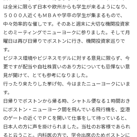
は全米に限らず日本や欧州からも学生が来るようになり、
５０００人近くもＭＢＡや学卒の学生が集まるもので、
中々効率的な催しです。そのあと週末に大切な機関投資家
とのミーティングでニューヨークに参りました。そして月
曜日は再び日帰りでボストンに行き、機関投資家巡りで
す。
ビジネス環境やビジネスモデルに対する意見に限らず、今
更ですが配当や自社株買いのあり方についても忌憚ない意
見が聞けて、とても参考になりました。
行ったり来たりした挙げ句、今はまたニューヨークにいま
す。
日帰りでボストンから帰る時、シャトル便なる１時間おき
にボストン・ニューヨーク間を飛んでいる飛行機を、空港
のゲートの近くでＰＣを開いて仕事をして待っていると、
日本人の方に声を掛けられました。当社のお客様であられ
ると云うこと。内科医の方で、学会出席のためボストンに