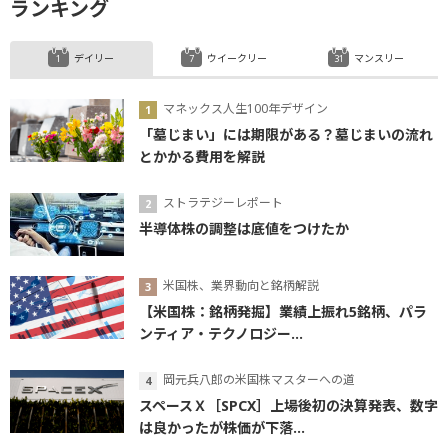
ランキング
デイリー
ウイークリー
マンスリー
マネックス人生100年デザイン
「墓じまい」には期限がある？墓じまいの流れ
とかかる費用を解説
ストラテジーレポート
半導体株の調整は底値をつけたか
米国株、業界動向と銘柄解説
【米国株：銘柄発掘】業績上振れ5銘柄、パラ
ンティア・テクノロジー...
岡元兵八郎の米国株マスターへの道
スペースＸ［SPCX］上場後初の決算発表、数字
は良かったが株価が下落...