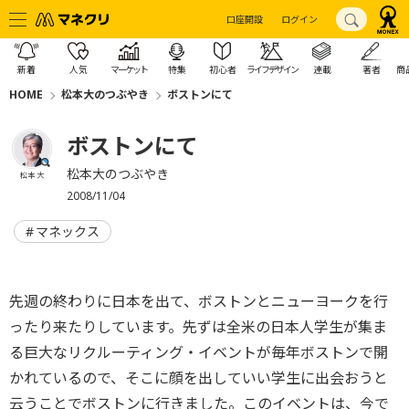
口座開設
ログイン
新着
人気
マーケット
特集
初心者
ライフデザイン
連載
著者
商
HOME
松本大のつぶやき
ボストンにて
ボストンにて
松本大のつぶやき
松本 大
2008/11/04
マネックス
先週の終わりに日本を出て、ボストンとニューヨークを行
ったり来たりしています。先ずは全米の日本人学生が集ま
る巨大なリクルーティング・イベントが毎年ボストンで開
かれているので、そこに顔を出していい学生に出会おうと
云うことでボストンに行きました。このイベントは、今で