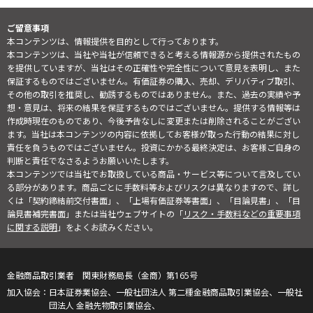
ご留意事項
本コンテンツは、情報提供を目的として行っております。
本コンテンツは、当社や当社が信頼できると考える情報源から提供されたもの
を提供していますが、当社はその正確性や完全性について意見を表明し、また
保証するものではございません。有価証券の購入、売却、デリバティブ取引、
その他の取引を推奨し、勧誘するものではありません。また、過去の実績や予
想・意見は、将来の結果を保証するものではございません。提供する情報等は
作成時現在のものであり、今後予告なしに変更または削除されることがござい
ます。当社は本コンテンツの内容に依拠してお客様が取った行動の結果に対し
責任を負うものではございません。投資にかかる最終決定は、お客様ご自身の
判断と責任でなさるようお願いいたします。
本コンテンツでは当社でお取扱している商品・サービス等について言及してい
る部分があります。商品ごとに手数料等およびリスクは異なりますので、詳し
くは「契約締結前交付書面」、「上場有価証券等書面」、「目論見書」、「目
論見書補完書面」または当社ウェブサイトの「
リスク・手数料などの重要事項
に関する説明
」をよくお読みください。
金融商品取引業者 関東財務局長（金商）第165号
日本証券業協会、一般社団法人 第二種金融商品取引業協会、一般社
団法人 金融先物取引業協会、