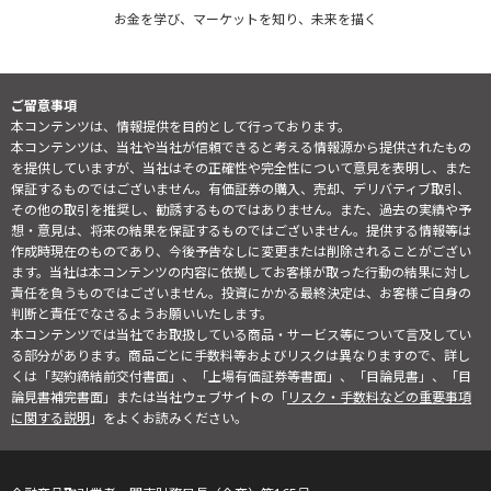
お金を学び、マーケットを知り、未来を描く
ご留意事項
本コンテンツは、情報提供を目的として行っております。
本コンテンツは、当社や当社が信頼できると考える情報源から提供されたもの
を提供していますが、当社はその正確性や完全性について意見を表明し、また
保証するものではございません。有価証券の購入、売却、デリバティブ取引、
その他の取引を推奨し、勧誘するものではありません。また、過去の実績や予
想・意見は、将来の結果を保証するものではございません。提供する情報等は
作成時現在のものであり、今後予告なしに変更または削除されることがござい
ます。当社は本コンテンツの内容に依拠してお客様が取った行動の結果に対し
責任を負うものではございません。投資にかかる最終決定は、お客様ご自身の
判断と責任でなさるようお願いいたします。
本コンテンツでは当社でお取扱している商品・サービス等について言及してい
る部分があります。商品ごとに手数料等およびリスクは異なりますので、詳し
くは「契約締結前交付書面」、「上場有価証券等書面」、「目論見書」、「目
論見書補完書面」または当社ウェブサイトの「
リスク・手数料などの重要事項
に関する説明
」をよくお読みください。