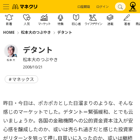
口座開設
ログイン
新着
人気
マーケット
特集
初心者
ライフデザイン
連載
著者
商
HOME
松本大のつぶやき
デタント
デタント
松本大のつぶやき
松本 大
2008/10/21
マネックス
昨日・今日は、ポカポカとした日溜まりのような、そんな
感じのマーケットでした。デタント＝緊張緩和、とでも云
いましょうか。各国の金融機関への公的資金資本注入が安
心感を醸成したのか、或いは売られ過ぎだと感じた投資家
がリターンを狙って押し目買いに入ったのか、或いは継続