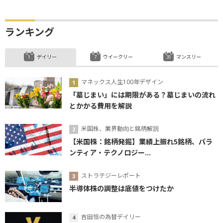
ランキング
デイリー
ウイークリー
マンスリー
マネックス人生100年デザイン
「墓じまい」には期限がある？墓じまいの流れ
とかかる費用を解説
米国株、業界動向と銘柄解説
【米国株：銘柄発掘】業績上振れ5銘柄、パラ
ンティア・テクノロジー...
ストラテジーレポート
半導体株の調整は底値をつけたか
吉田恒の為替デイリー