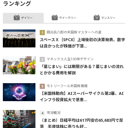
ランキング
デイリー
ウイークリー
マンスリー
岡元兵八郎の米国株マスターへの道
スペースＸ［SPCX］上場後初の決算発表、数字
は良かったが株価が下落...
マネックス人生100年デザイン
「墓じまい」には期限がある？墓じまいの流れ
とかかる費用を解説
モトリーフール米国株情報
【米国株動向】AIスーパーサイクル第2幕、AI
インフラ投資拡大で恩恵...
市況概況
（まとめ）日経平均は617円安の65,683円で反
落 半導体株に売りも好...