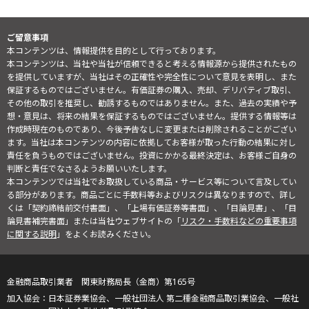
ご留意事項
本コンテンツは、情報提供を目的として行っております。
本コンテンツは、当社や当社が信頼できると考える情報源から提供されたもの
を提供していますが、当社はその正確性や完全性について意見を表明し、また
保証するものではございません。有価証券の購入、売却、デリバティブ取引、
その他の取引を推奨し、勧誘するものではありません。また、過去の実績や予
想・意見は、将来の結果を保証するものではございません。提供する情報等は
作成時現在のものであり、今後予告なしに変更または削除されることがござい
ます。当社は本コンテンツの内容に依拠してお客様が取った行動の結果に対し
責任を負うものではございません。投資にかかる最終決定は、お客様ご自身の
判断と責任でなさるようお願いいたします。
本コンテンツでは当社でお取扱している商品・サービス等について言及してい
る部分があります。商品ごとに手数料等およびリスクは異なりますので、詳し
くは「契約締結前交付書面」、「上場有価証券等書面」、「目論見書」、「目
論見書補完書面」または当社ウェブサイトの「
リスク・手数料などの重要事項
に関する説明
」をよくお読みください。
金融商品取引業者 関東財務局長（金商）第165号
日本証券業協会、一般社団法人 第二種金融商品取引業協会、一般社