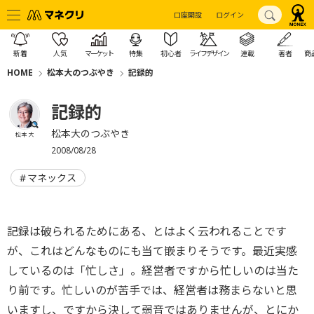
口座開設
ログイン
新着
人気
マーケット
特集
初心者
ライフデザイン
連載
著者
商
HOME
松本大のつぶやき
記録的
記録的
松本大のつぶやき
松本 大
2008/08/28
マネックス
記録は破られるためにある、とはよく云われることです
が、これはどんなものにも当て嵌まりそうです。最近実感
しているのは「忙しさ」。経営者ですから忙しいのは当た
り前です。忙しいのが苦手では、経営者は務まらないと思
いますし、ですから決して弱音ではありませんが、とにか