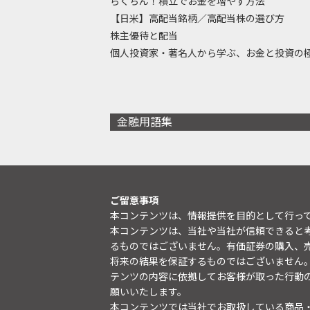
らくちん！積立でお金を増やす方法
【日米】高配当銘柄／高配当株の選び方
株主優待と配当
個人投資家・著名人から学ぶ、お金と投資の
金融用語集
ご留意事項
本コンテンツは、情報提供を目的として行っ
本コンテンツは、当社や当社が信頼できると
るものではございません。有価証券の購入、
将来の結果を保証するものではございません
テンツの内容に依拠してお客様が取った行動
願いいたします。
本コンテンツでは当社でお取扱している商品