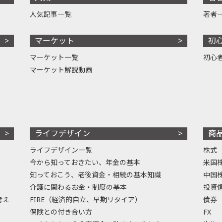
人気記事一覧
著者
マーケット
初
マーケット一覧
初心
マーケット解説動画
ライフデザイン
商
ライフデザイン一覧
株式
今から知っておきたい、年金の基本
米国
知っておこう、老後資金・相続の基本知識
中国
介護に関わるお金・制度の基本
投資
考え
FIRE（経済的自立、早期リタイア）
債券
保険との付き合い方
FX