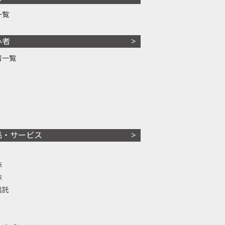
一覧
心者
者一覧
品・サービス
株
株
信託