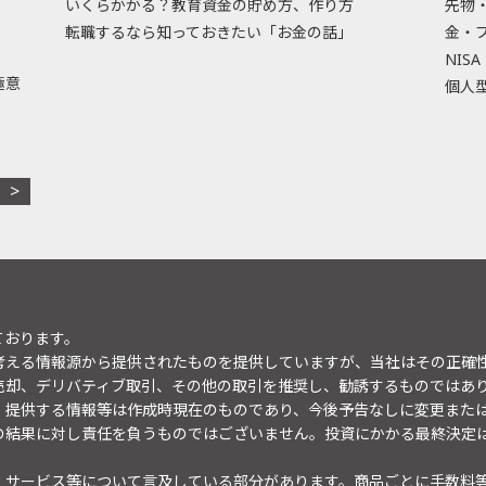
いくらかかる？教育資金の貯め方、作り方
先物
転職するなら知っておきたい「お金の話」
金・
NISA
極意
個人型
ております。
考える情報源から提供されたものを提供していますが、当社はその正確
売却、デリバティブ取引、その他の取引を推奨し、勧誘するものではあ
。提供する情報等は作成時現在のものであり、今後予告なしに変更また
の結果に対し責任を負うものではございません。投資にかかる最終決定
・サービス等について言及している部分があります。商品ごとに手数料