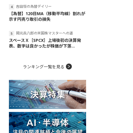
吉田恒の為替デイリー
【為替】120日MA（移動平均線）割れが
示す円売り取引の損失
岡元兵八郎の米国株マスターへの道
スペースＸ［SPCX］上場後初の決算発
表、数字は良かったが株価が下落...
ランキング一覧を見る