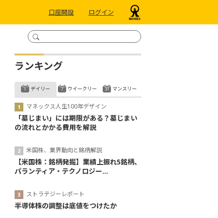
口座開設
ログイン
ランキング
デイリー
ウイークリー
マンスリー
マネックス人生100年デザイン
「墓じまい」には期限がある？墓じまい
の流れとかかる費用を解説
米国株、業界動向と銘柄解説
【米国株：銘柄発掘】業績上振れ5銘柄、
パランティア・テクノロジー...
ストラテジーレポート
半導体株の調整は底値をつけたか