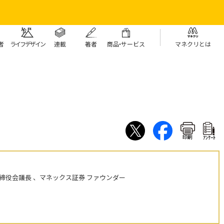
者
ライフデザイン
連載
著者
商
品・
サービス
マネクリとは
印刷
ｱﾝｹｰﾄ
締役会議長 、マネックス証券 ファウンダー