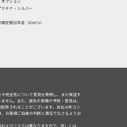
・オプション
プラチナ・シルバー
確定拠出年金（iDeCo）
性や完全性について意見を表明し、また保証す
りません。また、過去の実績や予想・意見は、
は削除されることがございます。当社は本コン
は、お客様ご自身の判断と責任でなさるようお
等およびリスクは異なりますので、詳しくは