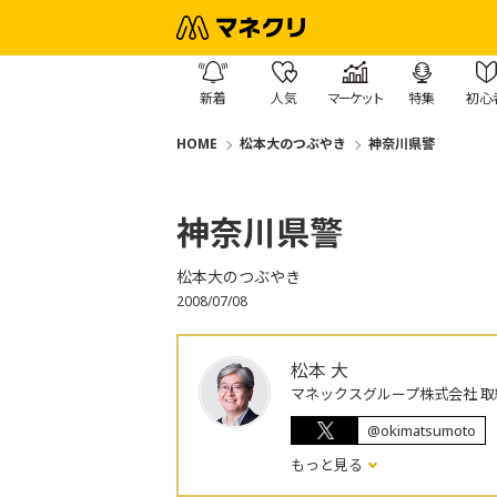
新着
人気
マーケット
特集
初心
HOME
松本大のつぶやき
神奈川県警
神奈川県警
松本大のつぶやき
2008/07/08
松本 大
マネックスグループ株式会社 取
@okimatsumoto
もっと見る