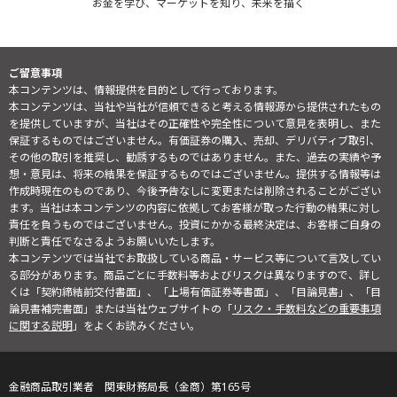
お金を学び、マーケットを知り、未来を描く
ご留意事項
本コンテンツは、情報提供を目的として行っております。
本コンテンツは、当社や当社が信頼できると考える情報源から提供されたもの
を提供していますが、当社はその正確性や完全性について意見を表明し、また
保証するものではございません。有価証券の購入、売却、デリバティブ取引、
その他の取引を推奨し、勧誘するものではありません。また、過去の実績や予
想・意見は、将来の結果を保証するものではございません。提供する情報等は
作成時現在のものであり、今後予告なしに変更または削除されることがござい
ます。当社は本コンテンツの内容に依拠してお客様が取った行動の結果に対し
責任を負うものではございません。投資にかかる最終決定は、お客様ご自身の
判断と責任でなさるようお願いいたします。
本コンテンツでは当社でお取扱している商品・サービス等について言及してい
る部分があります。商品ごとに手数料等およびリスクは異なりますので、詳し
くは「契約締結前交付書面」、「上場有価証券等書面」、「目論見書」、「目
論見書補完書面」または当社ウェブサイトの「
リスク・手数料などの重要事項
に関する説明
」をよくお読みください。
金融商品取引業者 関東財務局長（金商）第165号