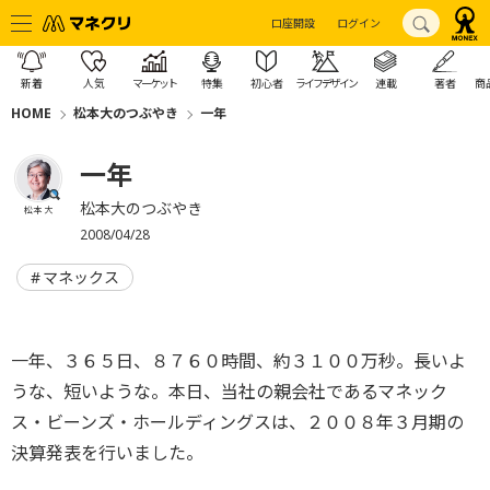
口座開設
ログイン
新着
人気
マーケット
特集
初心者
ライフデザイン
連載
著者
商
HOME
松本大のつぶやき
一年
一年
松本大のつぶやき
松本 大
2008/04/28
マネックス
一年、３６５日、８７６０時間、約３１００万秒。長いよ
うな、短いような。本日、当社の親会社であるマネック
ス・ビーンズ・ホールディングスは、２００８年３月期の
決算発表を行いました。