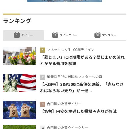
ランキング
デイリー
ウイークリー
マンスリー
マネックス人生100年デザイン
「墓じまい」には期限がある？墓じまいの流れ
とかかる費用を解説
岡元兵八郎の米国株マスターへの道
【米国株】S&P500は高値を更新、「売らなけ
ればならない売り」が一巡...
吉田恒の為替デイリー
【為替】円安を主導した投機円売りが急減
吉田恒の為替ウイークリー