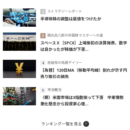
ストラテジーレポート
半導体株の調整は底値をつけたか
岡元兵八郎の米国株マスターへの道
スペースＸ［SPCX］上場後初の決算発表、数字
は良かったが株価が下落...
吉田恒の為替デイリー
【為替】120日MA（移動平均線）割れが示す円
売り取引の損失
市況概況
（朝）米国市場は3指数揃って下落 中東情勢
悪化懸念から投資家心理...
ランキング一覧を見る