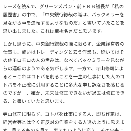
レーズを読んで、グリーンズパン・前ＦＲＢ議長が「私の
履歴書」の中で、「中央銀行総裁の職は、バックミラーを
見ながら車を運転するようなものだ」と書いていたことを
思い出しました。これは至極名言だと思います。
しかし思うに、中央銀行総裁の職に限らず、企業経営者の
仕事も、或いはトレーディングと云う作業も、延いてはそ
の他モロモロの人の営みは、なべてバックミラーを見なが
らの運転のようである気がします。一方で、寺山修司によ
ると－これはコトバを創ることを一生の仕事にした人のコ
トバを不正確に引用することに多大な申し訳なさを感じる
のですが－、確か、未来は修正できないが過去は修正でき
る、と書いていたと思います。
寺山修司に限らず、コトバを仕事にする人、即ち作家は、
経営者等とは全く正反対の作業をする人達のように思えま
す。見えるものを見て、変えたいように変え、その出来上