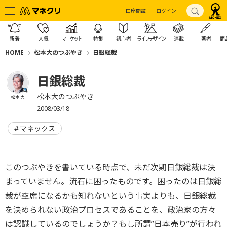
口座開設
ログイン
新着
人気
マーケット
特集
初心者
ライフデザイン
連載
著者
商
HOME
松本大のつぶやき
日銀総裁
日銀総裁
松本大のつぶやき
松本 大
2008/03/18
マネックス
このつぶやきを書いている時点で、未だ次期日銀総裁は決
まっていません。流石に困ったものです。困ったのは日銀総
裁が空席になるかも知れないという事実よりも、日銀総裁
を決められない政治プロセスであることを、政治家の方々
は認識しているのでしょうか？もし所謂”日本売り”が行われ