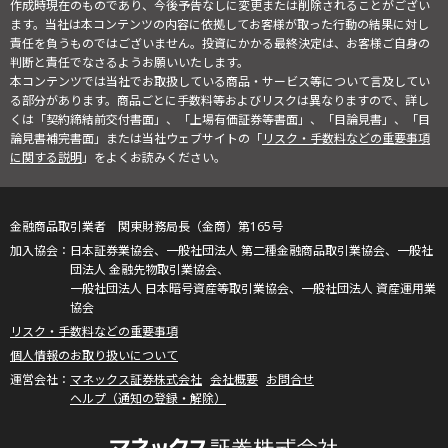
作成時現在のものであり、今後予告なしに変更または削除されることがござい
ます。当社は本コンテンツの内容に依拠してお客様が取った行動の結果に対し
責任を負うものではございません。投資にかかる最終決定は、お客様ご自身の
判断と責任でなさるようお願いいたします。
本コンテンツでは当社でお取扱している商品・サービス等について言及してい
る部分があります。商品ごとに手数料等およびリスクは異なりますので、詳し
くは「契約締結前交付書面」、「上場有価証券等書面」、「目論見書」、「目
論見書補完書面」または当社ウェブサイトの「
リスク・手数料などの重要事項
に関する説明
」をよくお読みください。
金融商品取引業者 関東財務局長（金商）第165号
日本証券業協会、一般社団法人 第二種金融商品取引業協会、一般社
団法人 金融先物取引業協会、
一般社団法人 日本暗号資産等取引業協会、一般社団法人 資産運用業
協会
リスク・手数料などの重要事項
個人情報のお取り扱いについて
マネックス証券株式会社
会社概要
お問合せ
ヘルプ（通知の登録・解除）