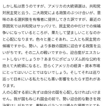
しかし私は思うのですが、アメリカの大統領選は、共和党
対民主党と云う、二大政党による政策のぶつけ合いが、意
味のある選択肢を有権者に提供してきた訳ですが、最近の
雰囲気では共和党はサッパリで、民主党の中だけでの候補
争いになっているところが、果たして望ましいことなのか
と心配になります。色々と差こそあれ、二人とも民主党の
候補ですから、勢い、より多数の国民に迎合する政策を云
いがちです。その二人の戦いですから、迎合度がエスカレ
ートしないでしょうか？あまりにポピュリズム的な公約を
抱えて大統領になると、恐らくアメリカの経済・資本市場
にとってはいいことではないでしょう。そしてそれは巡り
巡って日本にいる私たちにも悪い影響をもたらす恐れがあ
ります。
人の心配する前に先ずは自分の国を心配しなければいけま
せん。我が国もねじれ国会の前で、勢い迎合的な動きを政
治家はしがちです。牽制やバランスは様々な場面でとても