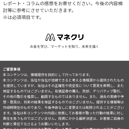
レポート・コラムの感想をお寄せください。今後の内容検
討等に参考にさせていただきます。
※は必須項目です。
お金を学び、マーケットを知り、未来を描く
ご留意事項
本コンテンツは、情報提供を目的として行っております。
本コンテンツは、当社や当社が信頼できると考える情報源から提供されたもの
を提供していますが、当社はその正確性や完全性について意見を表明し、また
保証するものではございません。有価証券の購入、売却、デリバティブ取引、
その他の取引を推奨し、勧誘するものではありません。また、過去の実績や予
想・意見は、将来の結果を保証するものではございません。提供する情報等は
作成時現在のものであり、今後予告なしに変更または削除されることがござい
ます。当社は本コンテンツの内容に依拠してお客様が取った行動の結果に対し
責任を負うものではございません。投資にかかる最終決定は、お客様ご自身の
判断と責任でなさるようお願いいたします。