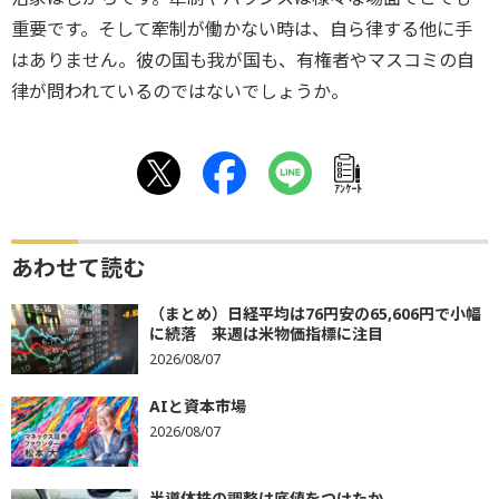
重要です。そして牽制が働かない時は、自ら律する他に手
はありません。彼の国も我が国も、有権者やマスコミの自
律が問われているのではないでしょうか。
ｱﾝｹｰﾄ
あわせて読む
（まとめ）日経平均は76円安の65,606円で小幅
に続落 来週は米物価指標に注目
2026/08/07
AIと資本市場
2026/08/07
半導体株の調整は底値をつけたか