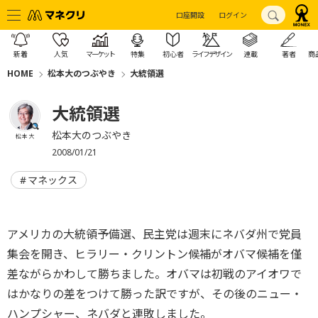
口座開設
ログイン
新着
人気
マーケット
特集
初心者
ライフデザイン
連載
著者
商
HOME
松本大のつぶやき
大統領選
大統領選
松本大のつぶやき
松本 大
2008/01/21
マネックス
アメリカの大統領予備選、民主党は週末にネバダ州で党員
集会を開き、ヒラリー・クリントン候補がオバマ候補を僅
差ながらかわして勝ちました。オバマは初戦のアイオワで
はかなりの差をつけて勝った訳ですが、その後のニュー・
ハンプシャー、ネバダと連敗しました。