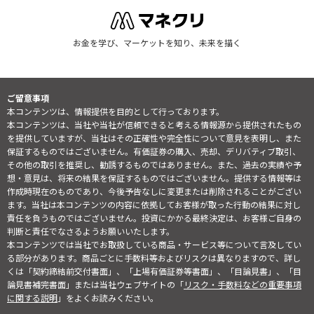
お金を学び、マーケットを知り、未来を描く
ご留意事項
本コンテンツは、情報提供を目的として行っております。
本コンテンツは、当社や当社が信頼できると考える情報源から提供されたもの
を提供していますが、当社はその正確性や完全性について意見を表明し、また
保証するものではございません。有価証券の購入、売却、デリバティブ取引、
その他の取引を推奨し、勧誘するものではありません。また、過去の実績や予
想・意見は、将来の結果を保証するものではございません。提供する情報等は
作成時現在のものであり、今後予告なしに変更または削除されることがござい
ます。当社は本コンテンツの内容に依拠してお客様が取った行動の結果に対し
責任を負うものではございません。投資にかかる最終決定は、お客様ご自身の
判断と責任でなさるようお願いいたします。
本コンテンツでは当社でお取扱している商品・サービス等について言及してい
る部分があります。商品ごとに手数料等およびリスクは異なりますので、詳し
くは「契約締結前交付書面」、「上場有価証券等書面」、「目論見書」、「目
論見書補完書面」または当社ウェブサイトの「
リスク・手数料などの重要事項
に関する説明
」をよくお読みください。