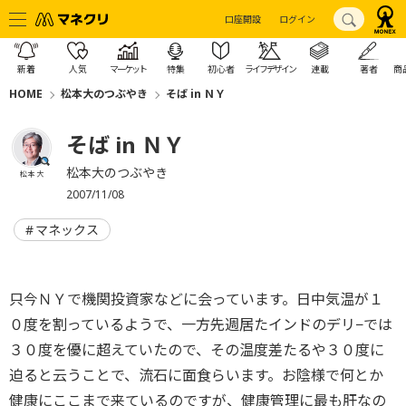
口座開設
ログイン
新着
人気
マーケット
特集
初心者
ライフデザイン
連載
著者
商
HOME
松本大のつぶやき
そば in ＮＹ
そば in ＮＹ
松本大のつぶやき
松本 大
2007/11/08
マネックス
只今ＮＹで機関投資家などに会っています。日中気温が１
０度を割っているようで、一方先週居たインドのデリ−では
３０度を優に超えていたので、その温度差たるや３０度に
迫ると云うことで、流石に面食らいます。お陰様で何とか
健康にここまで来ているのですが、健康管理に最も肝なの