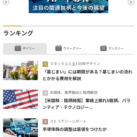
ランキング
デイリー
ウイークリー
マンスリー
マネックス人生100年デザイン
「墓じまい」には期限がある？墓じまいの流れ
とかかる費用を解説
米国株、業界動向と銘柄解説
【米国株：銘柄発掘】業績上振れ5銘柄、パラ
ンティア・テクノロジー...
ストラテジーレポート
半導体株の調整は底値をつけたか