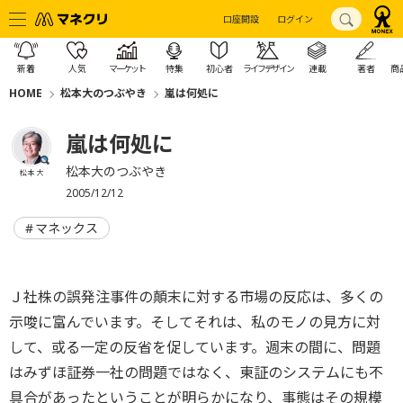
口座開設
ログイン
新着
人気
マーケット
特集
初心者
ライフデザイン
連載
著者
商
HOME
松本大のつぶやき
嵐は何処に
嵐は何処に
松本大のつぶやき
松本 大
2005/12/12
マネックス
Ｊ社株の誤発注事件の顛末に対する市場の反応は、多くの
示唆に富んでいます。そしてそれは、私のモノの見方に対
して、或る一定の反省を促しています。週末の間に、問題
はみずほ証券一社の問題ではなく、東証のシステムにも不
具合があったということが明らかになり、事態はその規模