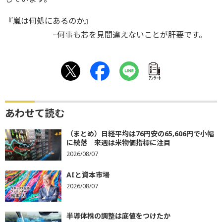
『嵐は何処にあるのか』
−何事も芯を見間違えないことが肝要です。
ｱﾝｹｰﾄ
あわせて読む
（まとめ）日経平均は76円安の65,606円で小幅
に続落 来週は米物価指標に注目
2026/08/07
AIと資本市場
2026/08/07
半導体株の調整は底値をつけたか