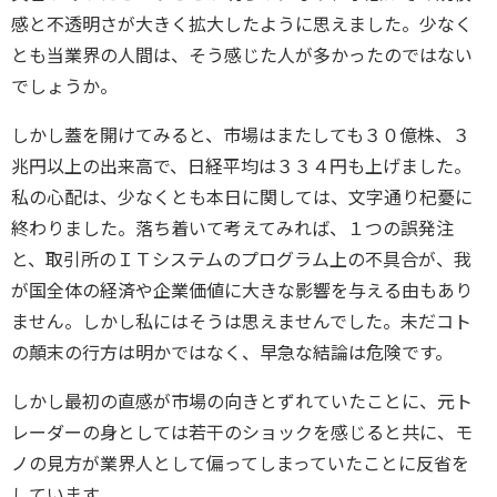
感と不透明さが大きく拡大したように思えました。少なく
とも当業界の人間は、そう感じた人が多かったのではない
でしょうか。
しかし蓋を開けてみると、市場はまたしても３０億株、３
兆円以上の出来高で、日経平均は３３４円も上げました。
私の心配は、少なくとも本日に関しては、文字通り杞憂に
終わりました。落ち着いて考えてみれば、１つの誤発注
と、取引所のＩＴシステムのプログラム上の不具合が、我
が国全体の経済や企業価値に大きな影響を与える由もあり
ません。しかし私にはそうは思えませんでした。未だコト
の顛末の行方は明かではなく、早急な結論は危険です。
しかし最初の直感が市場の向きとずれていたことに、元ト
レーダーの身としては若干のショックを感じると共に、モ
ノの見方が業界人として偏ってしまっていたことに反省を
しています。