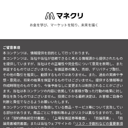
お金を学び、マーケットを知り、未来を描く
ご留意事項
本コンテンツは、情報提供を目的として行っております。
本コンテンツは、当社や当社が信頼できると考える情報源から提供されたもの
を提供していますが、当社はその正確性や完全性について意見を表明し、また
保証するものではございません。有価証券の購入、売却、デリバティブ取引、
その他の取引を推奨し、勧誘するものではありません。また、過去の実績や予
想・意見は、将来の結果を保証するものではございません。提供する情報等は
作成時現在のものであり、今後予告なしに変更または削除されることがござい
ます。当社は本コンテンツの内容に依拠してお客様が取った行動の結果に対し
責任を負うものではございません。投資にかかる最終決定は、お客様ご自身の
判断と責任でなさるようお願いいたします。
本コンテンツでは当社でお取扱している商品・サービス等について言及してい
る部分があります。商品ごとに手数料等およびリスクは異なりますので、詳し
くは「契約締結前交付書面」、「上場有価証券等書面」、「目論見書」、「目
論見書補完書面」または当社ウェブサイトの「
リスク・手数料などの重要事項