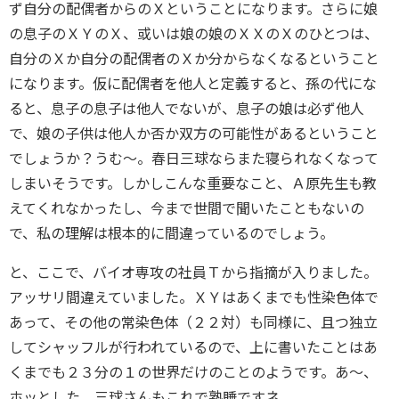
ず自分の配偶者からのＸということになります。さらに娘
の息子のＸＹのＸ、或いは娘の娘のＸＸのＸのひとつは、
自分のＸか自分の配偶者のＸか分からなくなるということ
になります。仮に配偶者を他人と定義すると、孫の代にな
ると、息子の息子は他人でないが、息子の娘は必ず他人
で、娘の子供は他人か否か双方の可能性があるということ
でしょうか？うむ〜。春日三球ならまた寝られなくなって
しまいそうです。しかしこんな重要なこと、Ａ原先生も教
えてくれなかったし、今まで世間で聞いたこともないの
で、私の理解は根本的に間違っているのでしょう。
と、ここで、バイオ専攻の社員Ｔから指摘が入りました。
アッサリ間違えていました。ＸＹはあくまでも性染色体で
あって、その他の常染色体（２２対）も同様に、且つ独立
してシャッフルが行われているので、上に書いたことはあ
くまでも２３分の１の世界だけのことのようです。あ〜、
ホッとした。三球さんもこれで熟睡ですネ。