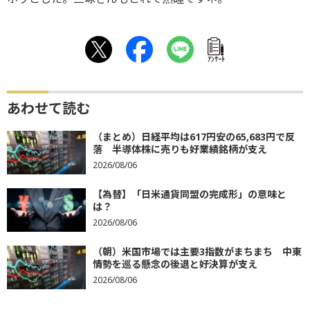
ｱﾝｹｰﾄ
あわせて読む
（まとめ）日経平均は617円安の65,683円で反
落 半導体株に売りも好業績銘柄が支え
2026/08/06
【為替】「日米通貨同盟の完成形」の意味と
は？
2026/08/06
（朝）米国市場では主要3指数がまちまち 中東
情勢を巡る懸念の後退と好決算が支え
2026/08/06