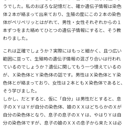
うでした。私のおぼろな記憶だと、確か遺伝子情報は染色
体２本が絡まって出来ており、生殖の度にこの２本の染色
体がペリペリッとはがれて、男性・女性それぞれからの１
本ずつをまた絡めてひとつの遺伝子情報にすると、そう教
わりました。
これは正確でしょうか？実際にはもっと細かく、且つ広い
範囲に亘って、生殖時の遺伝子情報の混ざり合いは行われ
ているのでしょうか？遺伝に関してもう一つ憶えているの
が、Ｘ染色体とＹ染色体の話です。男性はＸ染色体とＹ染
色体とが絡まっており、女性は２本ともＸ染色体であると、
そう学びました。
しかし、だとすると、仮に「自分」は男性だとすると、息
子のＸＹはＹが自分の染色体、娘のＸＸはどちらかのＸが
自分の染色体となり、息子の息子のＸＹは、やはりＹは自
分の染色体ですが、息子の娘のＸＸの息子から来たＸは必