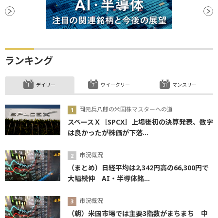
ランキング
デイリー
ウイークリー
マンスリー
岡元兵八郎の米国株マスターへの道
スペースＸ［SPCX］上場後初の決算発表、数字
は良かったが株価が下落...
市況概況
（まとめ）日経平均は2,342円高の66,300円で
大幅続伸 AI・半導体銘...
市況概況
（朝）米国市場では主要3指数がまちまち 中