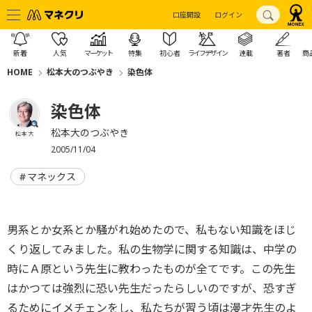
口座開設
ログイン
新着
人気
マーケット
特集
初心者
ライフデザイン
連載
著者
商
HOME
松本大のつぶやき
染色体
染色体
松本大のつぶやき
松本 大
2005/11/04
マネックス
男系とか女系とか騒がれ始めたので、私もない知識をほじ
くり返してみました。私の生物学に関する知識は、中学の
時にＡ原という先生に教わったものが全てです。この先生
はかつては強烈に恐い先生だったらしいのですが、恐すぎ
るためにイメチェンをし、私たちが習う頃は漫才先生のよ