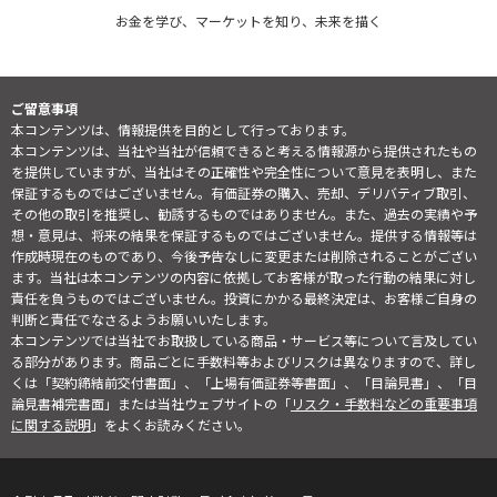
お金を学び、マーケットを知り、未来を描く
ご留意事項
本コンテンツは、情報提供を目的として行っております。
本コンテンツは、当社や当社が信頼できると考える情報源から提供されたもの
を提供していますが、当社はその正確性や完全性について意見を表明し、また
保証するものではございません。有価証券の購入、売却、デリバティブ取引、
その他の取引を推奨し、勧誘するものではありません。また、過去の実績や予
想・意見は、将来の結果を保証するものではございません。提供する情報等は
作成時現在のものであり、今後予告なしに変更または削除されることがござい
ます。当社は本コンテンツの内容に依拠してお客様が取った行動の結果に対し
責任を負うものではございません。投資にかかる最終決定は、お客様ご自身の
判断と責任でなさるようお願いいたします。
本コンテンツでは当社でお取扱している商品・サービス等について言及してい
る部分があります。商品ごとに手数料等およびリスクは異なりますので、詳し
くは「契約締結前交付書面」、「上場有価証券等書面」、「目論見書」、「目
論見書補完書面」または当社ウェブサイトの「
リスク・手数料などの重要事項
に関する説明
」をよくお読みください。