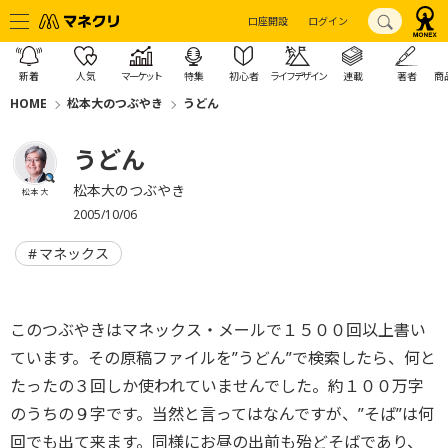
口座開設
ログイン
新着
人気
マーケット
特集
初心者
ライフデザイン
連載
著者
商
HOME
松本大のつぶやき
うどん
うどん
松本大のつぶやき
松本 大
2005/10/06
マネックス
このつぶやきはマネックス・メールで１５００回以上書い
ています。その原稿ファイルを”うどん”で検索したら、何と
たったの３回しか使われていませんでした。約１００万字
のうちの９字です。当然と言ってはなんですが、”そば”は何
回でも出て来ます。同様にお昼の出前も殆どそばであり、