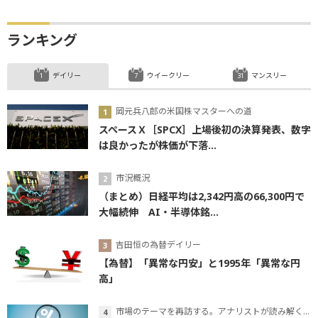
ランキング
デイリー
ウイークリー
マンスリー
岡元兵八郎の米国株マスターへの道
スペースＸ［SPCX］上場後初の決算発表、数字
は良かったが株価が下落...
市況概況
（まとめ）日経平均は2,342円高の66,300円で
大幅続伸 AI・半導体銘...
吉田恒の為替デイリー
【為替】「異常な円安」と1995年「異常な円
高」
市場のテーマを再訪する。アナリストが読み解くテーマの本質