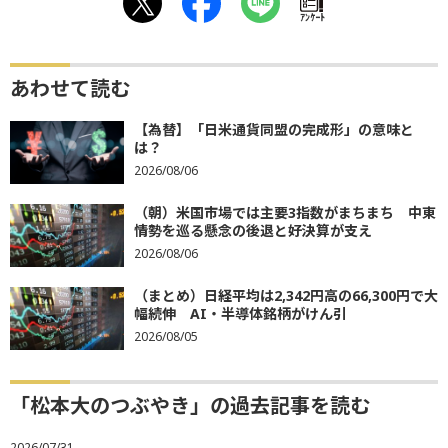
ｱﾝｹｰﾄ
あわせて読む
【為替】「日米通貨同盟の完成形」の意味と
は？
2026/08/06
（朝）米国市場では主要3指数がまちまち 中東
情勢を巡る懸念の後退と好決算が支え
2026/08/06
（まとめ）日経平均は2,342円高の66,300円で大
幅続伸 AI・半導体銘柄がけん引
2026/08/05
「松本大のつぶやき」の過去記事を読む
2026/07/31