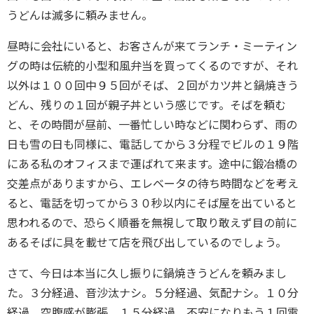
うどんは滅多に頼みません。
昼時に会社にいると、お客さんが来てランチ・ミーティン
グの時は伝統的小型和風弁当を買ってくるのですが、それ
以外は１００回中９５回がそば、２回がカツ丼と鍋焼きう
どん、残りの１回が親子丼という感じです。そばを頼む
と、その時間が昼前、一番忙しい時などに関わらず、雨の
日も雪の日も同様に、電話してから３分程でビルの１９階
にある私のオフィスまで運ばれて来ます。途中に鍛冶橋の
交差点がありますから、エレベータの待ち時間などを考え
ると、電話を切ってから３０秒以内にそば屋を出ていると
思われるので、恐らく順番を無視して取り敢えず目の前に
あるそばに具を載せて店を飛び出しているのでしょう。
さて、今日は本当に久し振りに鍋焼きうどんを頼みまし
た。３分経過、音沙汰ナシ。５分経過、気配ナシ。１０分
経過、空腹感が膨張。１５分経過、不安になりもう１回電