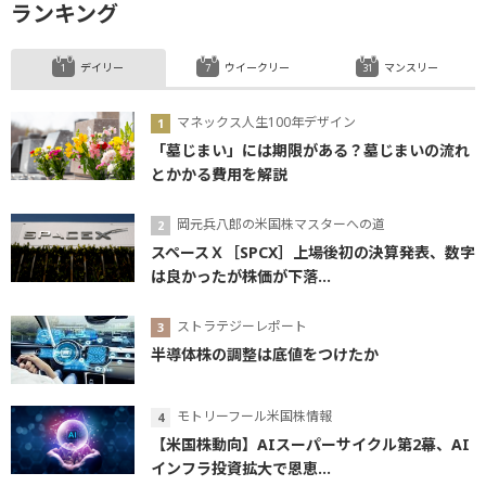
ランキング
デイリー
ウイークリー
マンスリー
マネックス人生100年デザイン
「墓じまい」には期限がある？墓じまいの流れ
とかかる費用を解説
岡元兵八郎の米国株マスターへの道
スペースＸ［SPCX］上場後初の決算発表、数字
は良かったが株価が下落...
ストラテジーレポート
半導体株の調整は底値をつけたか
モトリーフール米国株情報
【米国株動向】AIスーパーサイクル第2幕、AI
インフラ投資拡大で恩恵...