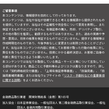
ご留意事項
本コンテンツは、情報提供を目的として行っております。
本コンテンツは、当社や当社が信頼できると考える情報源から提供されたもの
を提供していますが、当社はその正確性や完全性について意見を表明し、また
保証するものではございません。有価証券の購入、売却、デリバティブ取引、
その他の取引を推奨し、勧誘するものではありません。また、過去の実績や予
想・意見は、将来の結果を保証するものではございません。提供する情報等は
作成時現在のものであり、今後予告なしに変更または削除されることがござい
ます。当社は本コンテンツの内容に依拠してお客様が取った行動の結果に対し
責任を負うものではございません。投資にかかる最終決定は、お客様ご自身の
判断と責任でなさるようお願いいたします。
本コンテンツでは当社でお取扱している商品・サービス等について言及してい
る部分があります。商品ごとに手数料等およびリスクは異なりますので、詳し
くは「契約締結前交付書面」、「上場有価証券等書面」、「目論見書」、「目
論見書補完書面」または当社ウェブサイトの「
リスク・手数料などの重要事項
に関する説明
」をよくお読みください。
金融商品取引業者 関東財務局長（金商）第165号
日本証券業協会、一般社団法人 第二種金融商品取引業協会、一般社
団法人 金融先物取引業協会、