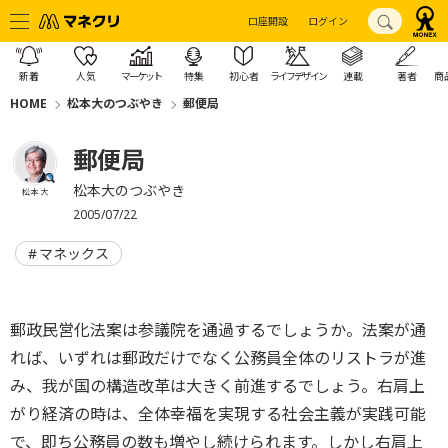
口座開設
ログイン
新着
人気
マーケット
特集
初心者
ライフデザイン
連載
著者
商
HOME
松本大のつぶやき
郵便局
郵便局
松本大のつぶやき
松本 大
2005/07/22
マネックス
郵政民営化法案は参議院を通過するでしょうか。法案が通
れば、いずれは郵政だけでなく公務員全体のリストラが進
み、我が国の構造改革は大きく前進するでしょう。右肩上
がり経済の時は、全体幸福を実現する社会主義が実践可能
で、即ち公務員の数も増やし続けられます。しかし右肩上