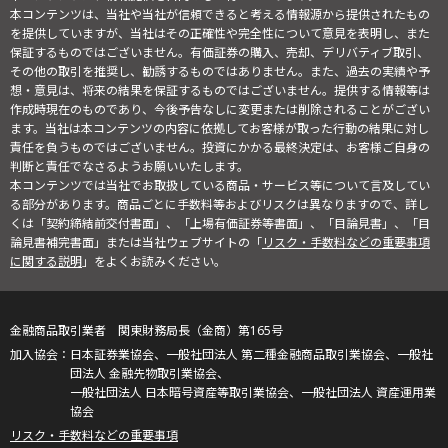
本コンテンツは、当社や当社が信頼できると考える情報源から提供されたもの
を提供していますが、当社はその正確性や完全性について意見を表明し、また
保証するものではございません。有価証券の購入、売却、デリバティブ取引、
その他の取引を推奨し、勧誘するものではありません。また、過去の実績や予
想・意見は、将来の結果を保証するものではございません。提供する情報等は
作成時現在のものであり、今後予告なしに変更または削除されることがござい
ます。当社は本コンテンツの内容に依拠してお客様が取った行動の結果に対し
責任を負うものではございません。投資にかかる最終決定は、お客様ご自身の
判断と責任でなさるようお願いいたします。
本コンテンツでは当社でお取扱している商品・サービス等について言及してい
る部分があります。商品ごとに手数料等およびリスクは異なりますので、詳し
くは「契約締結前交付書面」、「上場有価証券等書面」、「目論見書」、「目
論見書補完書面」または当社ウェブサイトの「
リスク・手数料などの重要事項
に関する説明
」をよくお読みください。
金融商品取引業者 関東財務局長（金商）第165号
日本証券業協会、一般社団法人 第二種金融商品取引業協会、一般社
団法人 金融先物取引業協会、
一般社団法人 日本暗号資産等取引業協会、一般社団法人 資産運用業
協会
リスク・手数料などの重要事項