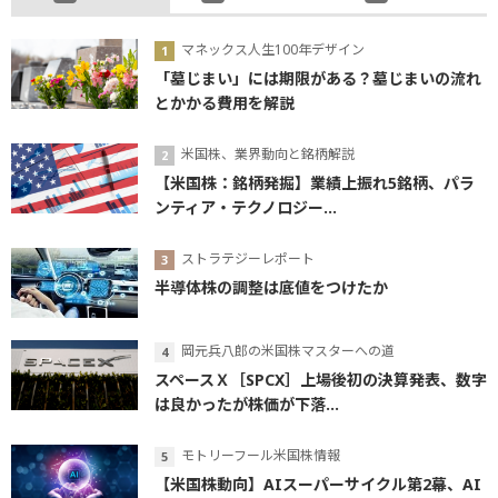
マネックス人生100年デザイン
「墓じまい」には期限がある？墓じまいの流れ
とかかる費用を解説
米国株、業界動向と銘柄解説
【米国株：銘柄発掘】業績上振れ5銘柄、パラ
ンティア・テクノロジー...
ストラテジーレポート
半導体株の調整は底値をつけたか
岡元兵八郎の米国株マスターへの道
スペースＸ［SPCX］上場後初の決算発表、数字
は良かったが株価が下落...
モトリーフール米国株情報
【米国株動向】AIスーパーサイクル第2幕、AI