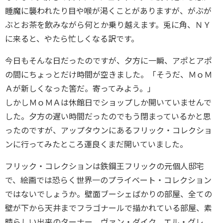
睡魔に襲われたり目や喉が渇くことがありますが、がぶが
ぶとお茶を飲みながら何とか乗り越えます。兎に角、ＮＹ
に来ると、やたら忙しくなる訳です。
今日もそんな日だったのですが、夕方に一瞬、アポとアポ
の間にちょっとだけ時間が空きました。「そうだ、ＭｏＭ
Ａが新しくなった筈だ。寄ってみよう。」
しかしＭｏＭＡは休館日でショップしか開いていませんで
した。夕方の遅い時間だったのでもう閉まっているかと思
ったのですが、アップタウンにあるフリック・コレクショ
ンに行ってみたところ運良くまだ開いていました。
フリック・コレクションは鉄鋼王フリックの元個人邸宅
で、絵画では恐らく世界一のプライベート・コレクション
ではないでしょうか。壁面ブーシェばかりの部屋、全ての
壁が下から天井までフラゴナールで描かれている部屋、素
晴らしい出来のターナー、ヴァン・ダイク、エル・グレ