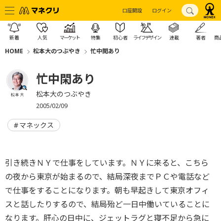
口座開設
ログイン
新着
人気
マーケット
特集
初心者
ライフデザイン
連載
著者
商
HOME
松本大のつぶやき
忙中閑あり
忙中閑あり
松本大のつぶやき
松本 大
2005/02/09
マネックス
引き続きＮＹで仕事をしています。ＮＹに来ると、こちら
の夜から東京が始まるので、結局深夜までＰＣや電話など
で仕事をすることになります。朝も早起きして東京オフィ
スと話したりするので、結局殆ど一日中働いていることに
なります。肝心の日中に、ジェットラグと寝不足から急に