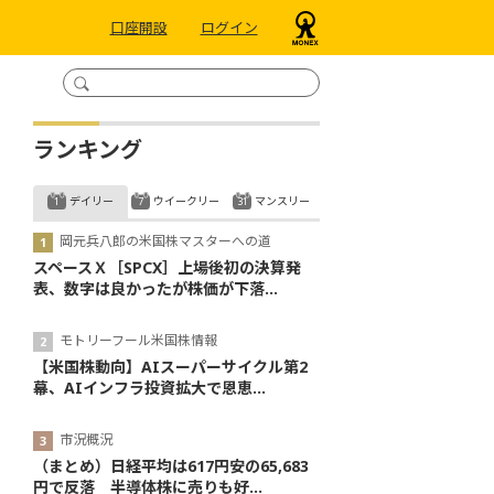
口座開設
ログイン
ランキング
デイリー
ウイークリー
マンスリー
岡元兵八郎の米国株マスターへの道
スペースＸ［SPCX］上場後初の決算発
表、数字は良かったが株価が下落...
モトリーフール米国株情報
【米国株動向】AIスーパーサイクル第2
幕、AIインフラ投資拡大で恩恵...
市況概況
（まとめ）日経平均は617円安の65,683
円で反落 半導体株に売りも好...