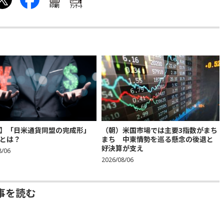
印刷
ｱﾝｹｰﾄ
】「日米通貨同盟の完成形」
（朝）米国市場では主要3指数がまち
とは？
まち 中東情勢を巡る懸念の後退と
好決算が支え
8/06
2026/08/06
事を読む