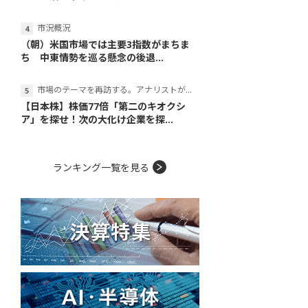
市況概況
（朝）米国市場では主要3指数がまちま
ち 中東情勢を巡る懸念の後退...
市場のテーマを再訪する。アナリストが読み解くテーマの本質
【日本株】株価77倍「第二のキオクシ
ア」を探せ！次の大化け企業を探...
ランキング一覧を見る