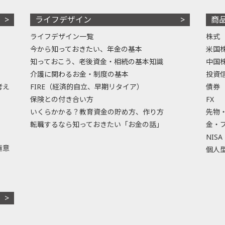
ライフデザイン
商
ライフデザイン一覧
株式
今から知っておきたい、年金の基本
米国
知っておこう、老後資金・相続の基本知識
中国
介護に関わるお金・制度の基本
投資
考え
FIRE（経済的自立、早期リタイア）
債券
保険との付き合い方
FX
いくらかかる？教育資金の貯め方、作り方
先物
転職するなら知っておきたい「お金の話」
金・
NISA
極意
個人型