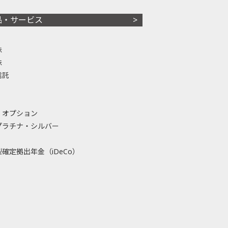
品・サービス
株
株
信託
・オプション
プラチナ・シルバー
確定拠出年金（iDeCo）