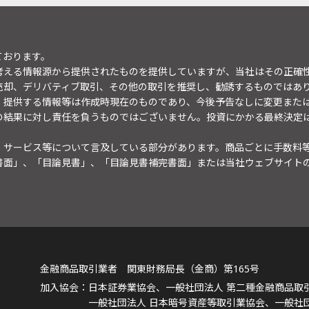
ております。
考える情報源から提供されたものを提供していますが、当社はその正確
売却、デリバティブ取引、その他の取引を推奨し、勧誘するものではあ
。提供する情報等は作成時現在のものであり、今後予告なしに変更また
の結果に対し責任を負うものではございません。投資にかかる最終決定
・サービス等について言及している部分があります。商品ごとに手数料
書面」、「目論見書」、「目論見書補完書面」または当社ウェブサイト
金融商品取引業者 関東財務局長（金商）第165号
日本証券業協会、一般社団法人 第二種金融商品取
一般社団法人 日本暗号資産等取引業協会、一般社