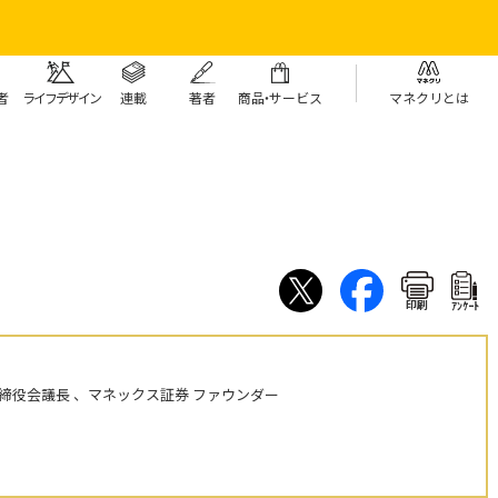
者
ライフデザイン
連載
著者
商
品・
サービス
マネクリとは
印刷
ｱﾝｹｰﾄ
締役会議長 、マネックス証券 ファウンダー