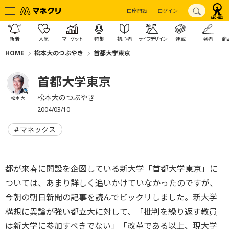
口座開設
ログイン
新着
人気
マーケット
特集
初心者
ライフデザイン
連載
著者
商
HOME
松本大のつぶやき
首都大学東京
首都大学東京
松本大のつぶやき
松本 大
2004/03/10
マネックス
都が来春に開設を企図している新大学「首都大学東京」に
ついては、あまり詳しく追いかけていなかったのですが、
今朝の朝日新聞の記事を読んでビックリしました。新大学
構想に異論が強い都立大に対して、「批判を繰り返す教員
は新大学に参加すべきでない」「改革である以上、現大学