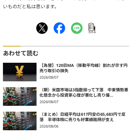
いものだと私は思います。
ｱﾝｹｰﾄ
あわせて読む
【為替】120日MA（移動平均線）割れが示す円
売り取引の損失
2026/08/07
（朝）米国市場は3指数揃って下落 中東情勢悪
化懸念から投資家心理が悪化し売り優...
2026/08/07
（まとめ）日経平均は617円安の65,683円で反
落 半導体株に売りも好業績銘柄が支え
2026/08/06