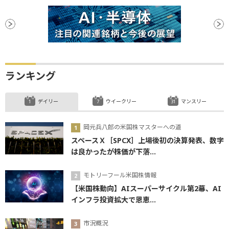
ランキング
デイリー
ウイークリー
マンスリー
岡元兵八郎の米国株マスターへの道
スペースＸ［SPCX］上場後初の決算発表、数字
は良かったが株価が下落...
モトリーフール米国株情報
【米国株動向】AIスーパーサイクル第2幕、AI
インフラ投資拡大で恩恵...
市況概況