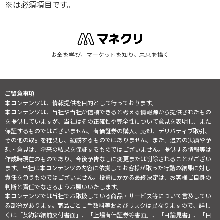
※は必須項目です。
お金を学び、マーケットを知り、未来を描く
ご留意事項
本コンテンツは、情報提供を目的として行っております。
本コンテンツは、当社や当社が信頼できると考える情報源から提供されたもの
を提供していますが、当社はその正確性や完全性について意見を表明し、また
保証するものではございません。有価証券の購入、売却、デリバティブ取引、
その他の取引を推奨し、勧誘するものではありません。また、過去の実績や予
想・意見は、将来の結果を保証するものではございません。提供する情報等は
作成時現在のものであり、今後予告なしに変更または削除されることがござい
ます。当社は本コンテンツの内容に依拠してお客様が取った行動の結果に対し
責任を負うものではございません。投資にかかる最終決定は、お客様ご自身の
判断と責任でなさるようお願いいたします。
本コンテンツでは当社でお取扱している商品・サービス等について言及してい
る部分があります。商品ごとに手数料等およびリスクは異なりますので、詳し
くは「契約締結前交付書面」、「上場有価証券等書面」、「目論見書」、「目