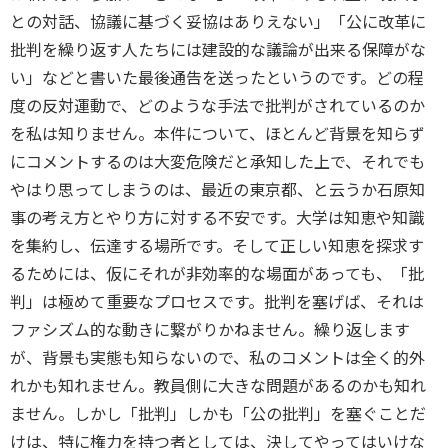
との対話、協議に基づく妥協はありえない」「公に改革に
批判を繰り返す人たちには建設的な議論が出来る保障がな
い」などと書いた最後通告を送ったというのです。どの程
度の反対運動で、どのような手法で批判がされているのか
を私は知りません。本件について、ほとんど背景を知らず
にコメントするのは大変危険だと承知した上で、それでも
やはり思ってしまうのは、最近の東京都、と云うか石原知
事の考え方とやり方に対する不安です。大学は知恵や知識
を集約し、伝達する場所です。そして正しい知恵を探求す
るためには、仮にそれが非効率的な場面があっても、「批
判」は極めて重要なプロセスです。批判を塞げば、それは
ファシズム的な動きに繋がりかねません。繰り返します
が、背景も実態も知らないので、私のコメントは全く的外
れかも知れません。教員側に大きな問題があるのかも知れ
ません。しかし「批判」しかも「公の批判」を塞ぐことだ
けは、特に権力を持つ者としては、決してやってはいけな