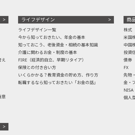
ライフデザイン
商
ライフデザイン一覧
株式
今から知っておきたい、年金の基本
米国
知っておこう、老後資金・相続の基本知識
中国
介護に関わるお金・制度の基本
投資
考え
FIRE（経済的自立、早期リタイア）
債券
保険との付き合い方
FX
いくらかかる？教育資金の貯め方、作り方
先物
転職するなら知っておきたい「お金の話」
金・
NISA
極意
個人型