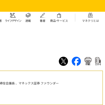
者
ライフデザイン
連載
著者
商
品・
サービス
マネクリとは
印刷
ｱﾝｹｰﾄ
締役会議長 、マネックス証券 ファウンダー