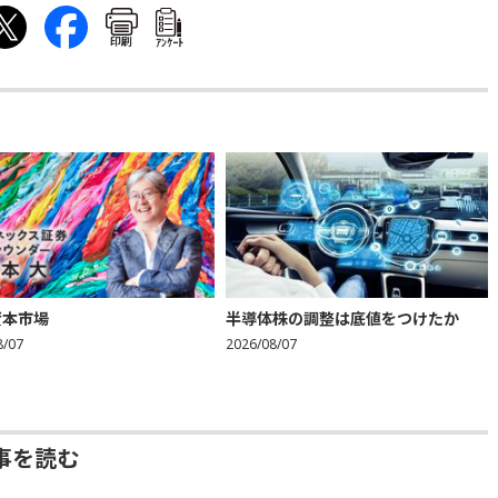
印刷
ｱﾝｹｰﾄ
資本市場
半導体株の調整は底値をつけたか
8/07
2026/08/07
事を読む