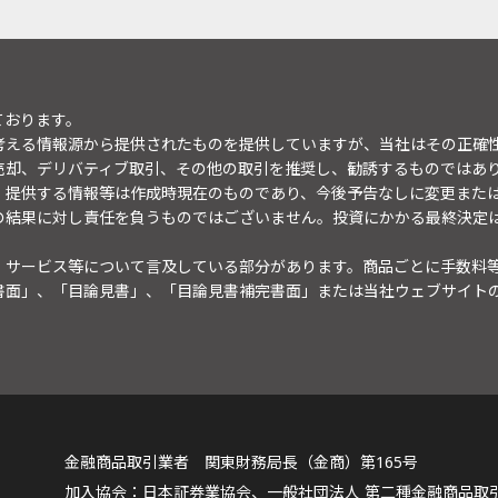
ております。
考える情報源から提供されたものを提供していますが、当社はその正確
売却、デリバティブ取引、その他の取引を推奨し、勧誘するものではあ
。提供する情報等は作成時現在のものであり、今後予告なしに変更また
の結果に対し責任を負うものではございません。投資にかかる最終決定
・サービス等について言及している部分があります。商品ごとに手数料
書面」、「目論見書」、「目論見書補完書面」または当社ウェブサイト
金融商品取引業者 関東財務局長（金商）第165号
日本証券業協会、一般社団法人 第二種金融商品取