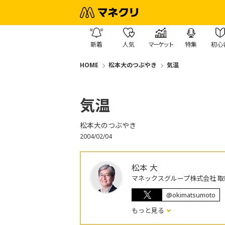
新着
人気
マーケット
特集
初心
HOME
松本大のつぶやき
気温
気温
松本大のつぶやき
2004/02/04
松本 大
マネックスグループ株式会社 取
@okimatsumoto
もっと見る