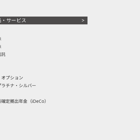
品・サービス
株
株
信託
・オプション
プラチナ・シルバー
確定拠出年金（iDeCo）