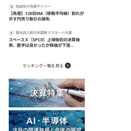
吉田恒の為替デイリー
【為替】120日MA（移動平均線）割れが
示す円売り取引の損失
岡元兵八郎の米国株マスターへの道
スペースＸ［SPCX］上場後初の決算発
表、数字は良かったが株価が下落...
ランキング一覧を見る