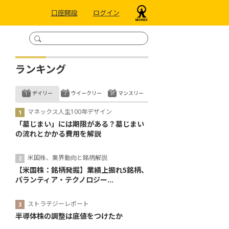
口座開設
ログイン
ランキング
デイリー
ウイークリー
マンスリー
マネックス人生100年デザイン
「墓じまい」には期限がある？墓じまい
の流れとかかる費用を解説
米国株、業界動向と銘柄解説
【米国株：銘柄発掘】業績上振れ5銘柄、
パランティア・テクノロジー...
ストラテジーレポート
半導体株の調整は底値をつけたか