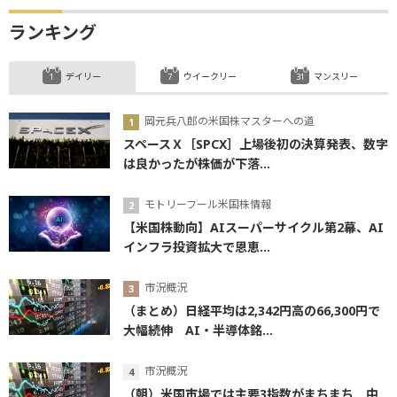
ランキング
デイリー
ウイークリー
マンスリー
岡元兵八郎の米国株マスターへの道
スペースＸ［SPCX］上場後初の決算発表、数字
は良かったが株価が下落...
モトリーフール米国株情報
【米国株動向】AIスーパーサイクル第2幕、AI
インフラ投資拡大で恩恵...
市況概況
（まとめ）日経平均は2,342円高の66,300円で
大幅続伸 AI・半導体銘...
市況概況
（朝）米国市場では主要3指数がまちまち 中