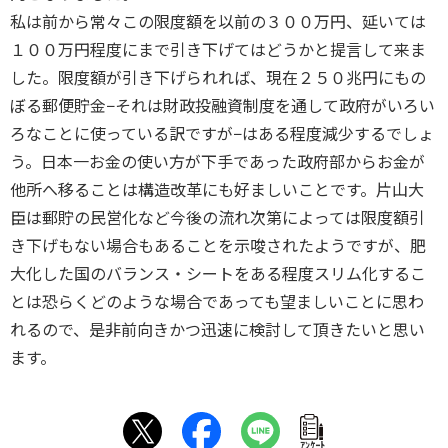
私は前から常々この限度額を以前の３００万円、延いては
１００万円程度にまで引き下げてはどうかと提言して来ま
した。限度額が引き下げられれば、現在２５０兆円にもの
ぼる郵便貯金−それは財政投融資制度を通して政府がいろい
ろなことに使っている訳ですが−はある程度減少するでしょ
う。日本一お金の使い方が下手であった政府部からお金が
他所へ移ることは構造改革にも好ましいことです。片山大
臣は郵貯の民営化など今後の流れ次第によっては限度額引
き下げもない場合もあることを示唆されたようですが、肥
大化した国のバランス・シートをある程度スリム化するこ
とは恐らくどのような場合であっても望ましいことに思わ
れるので、是非前向きかつ迅速に検討して頂きたいと思い
ます。
ｱﾝｹｰﾄ