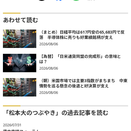
あわせて読む
（まとめ）日経平均は617円安の65,683円で反
落 半導体株に売りも好業績銘柄が支え
2026/08/06
【為替】「日米通貨同盟の完成形」の意味と
は？
2026/08/06
（朝）米国市場では主要3指数がまちまち 中東
情勢を巡る懸念の後退と好決算が支え
2026/08/06
「松本大のつぶやき」の過去記事を読む
2026/07/31