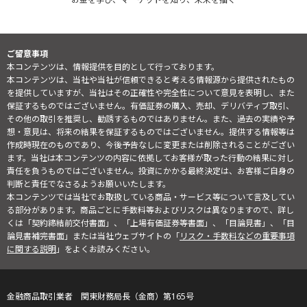
ご留意事項
本コンテンツは、情報提供を目的として行っております。
本コンテンツは、当社や当社が信頼できると考える情報源から提供されたもの
を提供していますが、当社はその正確性や完全性について意見を表明し、また
保証するものではございません。有価証券の購入、売却、デリバティブ取引、
その他の取引を推奨し、勧誘するものではありません。また、過去の実績や予
想・意見は、将来の結果を保証するものではございません。提供する情報等は
作成時現在のものであり、今後予告なしに変更または削除されることがござい
ます。当社は本コンテンツの内容に依拠してお客様が取った行動の結果に対し
責任を負うものではございません。投資にかかる最終決定は、お客様ご自身の
判断と責任でなさるようお願いいたします。
本コンテンツでは当社でお取扱している商品・サービス等について言及してい
る部分があります。商品ごとに手数料等およびリスクは異なりますので、詳し
くは「契約締結前交付書面」、「上場有価証券等書面」、「目論見書」、「目
論見書補完書面」または当社ウェブサイトの「
リスク・手数料などの重要事項
に関する説明
」をよくお読みください。
金融商品取引業者 関東財務局長（金商）第165号