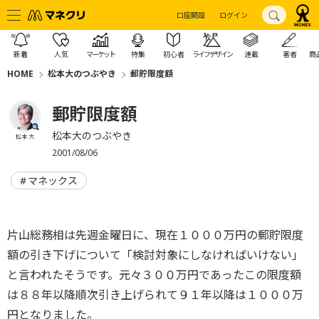
口座開設
ログイン
新着
人気
マーケット
特集
初心者
ライフデザイン
連載
著者
商
HOME
松本大のつぶやき
郵貯限度額
郵貯限度額
松本大のつぶやき
松本 大
2001/08/06
マネックス
片山総務相は先週金曜日に、現在１０００万円の郵貯限度
額の引き下げについて「検討対象にしなければいけない」
と言われたそうです。元々３００万円であったこの限度額
は８８年以降順次引き上げられて９１年以降は１０００万
円となりました。