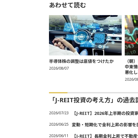
あわせて読む
半導体株の調整は底値をつけたか
（朝）
中東情
2026/08/07
悪化し売
2026/0
「J-REIT投資の考え方」の過
2026/07/23
【J-REIT】2026年上半期の
2026/06/25
変動・短期化で金利上昇の影響を回避
2026/06/11
【J-REIT】長期金利上昇で不動