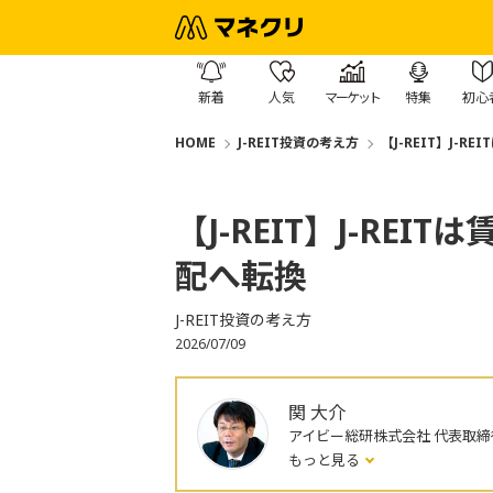
新着
人気
マーケット
特集
初心
HOME
J-REIT投資の考え方
【J-REIT】J-
【J-REIT】J-RE
配へ転換
J-REIT投資の考え方
2026/07/09
関 大介
アイビー総研株式会社 代表取締
もっと見る