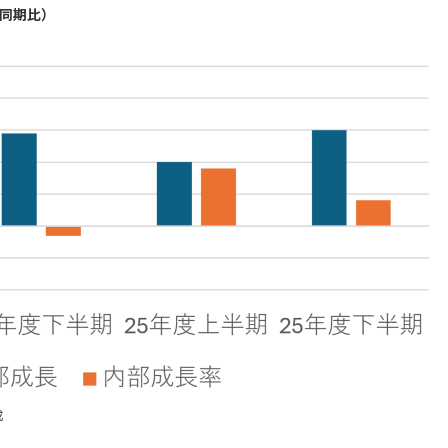
同期比）
成