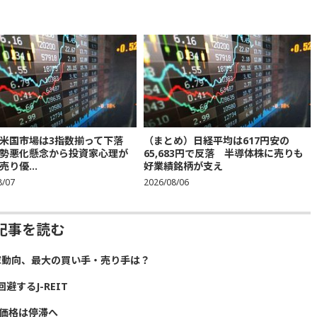
米国市場は3指数揃って下落
（まとめ）日経平均は617円安の
勢悪化懸念から投資家心理が
65,683円で反落 半導体株に売りも
り優...
好業績銘柄が支え
8/07
2026/08/06
去記事を読む
投資家動向、最大の買い手・売り手は？
するJ-REIT
産価格は停滞へ