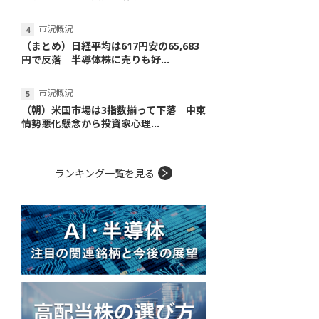
市況概況
（まとめ）日経平均は617円安の65,683
円で反落 半導体株に売りも好...
市況概況
（朝）米国市場は3指数揃って下落 中東
情勢悪化懸念から投資家心理...
ランキング一覧を見る