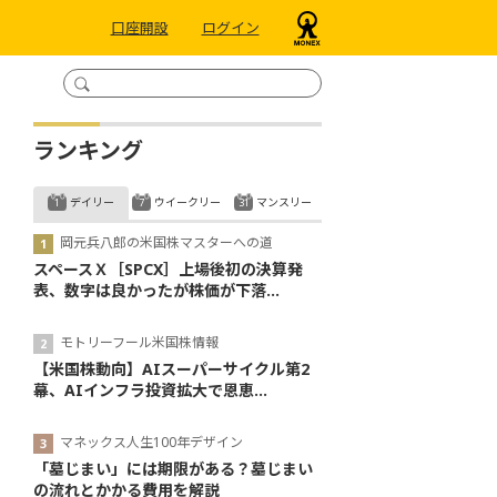
口座開設
ログイン
ランキング
デイリー
ウイークリー
マンスリー
岡元兵八郎の米国株マスターへの道
スペースＸ［SPCX］上場後初の決算発
表、数字は良かったが株価が下落...
モトリーフール米国株情報
【米国株動向】AIスーパーサイクル第2
幕、AIインフラ投資拡大で恩恵...
マネックス人生100年デザイン
「墓じまい」には期限がある？墓じまい
の流れとかかる費用を解説