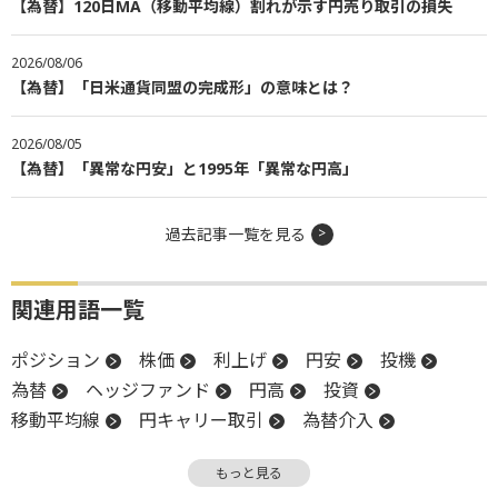
【為替】120日MA（移動平均線）割れが示す円売り取引の損失
2026/08/06
【為替】「日米通貨同盟の完成形」の意味とは？
2026/08/05
【為替】「異常な円安」と1995年「異常な円高」
過去記事一覧を見る
関連用語一覧
ポジション
株価
利上げ
円安
投機
為替
ヘッジファンド
円高
投資
移動平均線
円キャリー取引
為替介入
キャリー取引
チャート
金融政策
利回り
もっと見る
一段安
大台
続落
日銀
ファンド