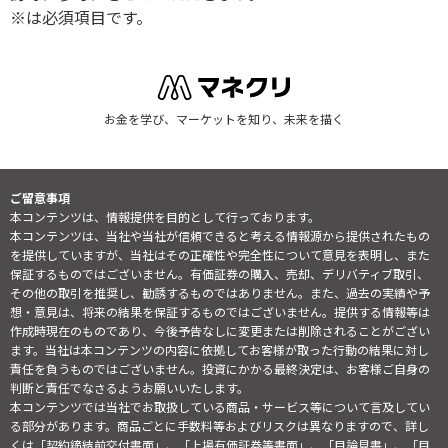
※は必須項目です。
お金を学び、マーケットを知り、未来を描く
ご留意事項
本コンテンツは、情報提供を目的として行っております。
本コンテンツは、当社や当社が信頼できると考える情報源から提供されたもの
を提供していますが、当社はその正確性や完全性について意見を表明し、また
保証するものではございません。有価証券の購入、売却、デリバティブ取引、
その他の取引を推奨し、勧誘するものではありません。また、過去の実績や予
想・意見は、将来の結果を保証するものではございません。提供する情報等は
作成時現在のものであり、今後予告なしに変更または削除されることがござい
ます。当社は本コンテンツの内容に依拠してお客様が取った行動の結果に対し
責任を負うものではございません。投資にかかる最終決定は、お客様ご自身の
判断と責任でなさるようお願いいたします。
本コンテンツでは当社でお取扱している商品・サービス等について言及してい
る部分があります。商品ごとに手数料等およびリスクは異なりますので、詳し
くは「契約締結前交付書面」、「上場有価証券等書面」、「目論見書」、「目