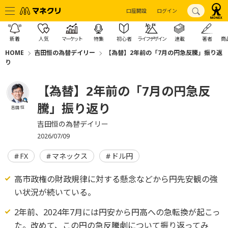
口座開設
ログイン
新着
人気
マーケット
特集
初心者
ライフデザイン
連載
著者
商
HOME
吉田恒の為替デイリー
【為替】2年前の「7月の円急反騰」振り返
り
【為替】2年前の「7月の円急反
騰」振り返り
吉田 恒
吉田恒の為替デイリー
2026/07/09
FX
マネックス
ドル円
高市政権の財政規律に対する懸念などから円先安観の強
い状況が続いている。
2年前、2024年7月には円安から円高への急転換が起こっ
た。改めて、この円の急反騰劇について振り返ってみ