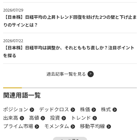
2026/07/29
【日本株】日経平均の上昇トレンド回復を妨げた2つの壁と下げ止ま
りのサインとは？
2026/07/22
【日本株】日経平均は調整か、それとももち直しか？注目ポイント
を探る
過去記事一覧を見る
関連用語一覧
ポジション
デッドクロス
株価
株式
出来高
高値
投資
トレンド
プライム市場
モメンタム
移動平均線
底入れ
日経平均株価
反発
上値
底