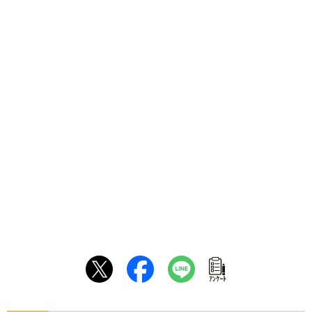
ｱﾝｹｰﾄ