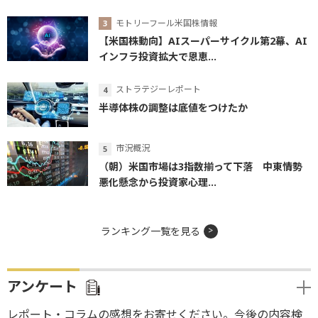
モトリーフール米国株情報
【米国株動向】AIスーパーサイクル第2幕、AI
インフラ投資拡大で恩恵...
ストラテジーレポート
半導体株の調整は底値をつけたか
市況概況
（朝）米国市場は3指数揃って下落 中東情勢
悪化懸念から投資家心理...
ランキング一覧を見る
アンケート
レポート・コラムの感想をお寄せください。今後の内容検