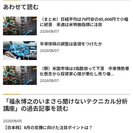
あわせて読む
（まとめ）日経平均は76円安の65,606円で小幅
に続落 来週は米物価指標に注目
2026/08/07
半導体株の調整は底値をつけたか
2026/08/07
（朝）米国市場は3指数揃って下落 中東情勢悪
化懸念から投資家心理が悪化し売り優...
2026/08/07
「福永博之のいまさら聞けないテクニカル分析
講座」の過去記事を読む
2026/08/05
【日本株】8月の反騰に向けた注目ポイントは？