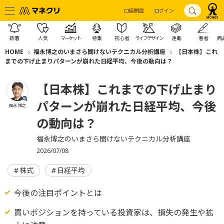
口座開設
ログイン
新着
人気
マーケット
特集
初心者
ライフデザイン
連載
著者
商
HOME
福永博之のいまさら聞けないテクニカル分析講座
【日本株】これ
までの下げ止まりパターンが崩れた日経平均、今後の動向は？
【日本株】これまでの下げ止まり
パターンが崩れた日経平均、今後
福永 博之
の動向は？
福永博之のいまさら聞けないテクニカル分析講座
2026/07/08
株式
日経平均
今後の注目ポイントとは
買いポジションを持っている投資家は、損失の発生や拡