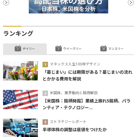
底
続伸
続落
調整
日銀
反落
買収
ファンド
安値
有効求人倍率
ランキング
デイリー
ウイークリー
マンスリー
マネックス人生100年デザイン
「墓じまい」には期限がある？墓じまいの流れ
とかかる費用を解説
米国株、業界動向と銘柄解説
【米国株：銘柄発掘】業績上振れ5銘柄、パラ
ンティア・テクノロジー...
ストラテジーレポート
半導体株の調整は底値をつけたか