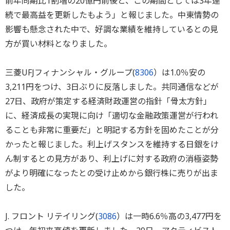
前年同期比1割増の20億円前後と、この期間としては3年連
続で最高益を更新したもよう」と報じました。中東情勢の
影響も懸念された中で、好調な業績を維持しているとの見
方が買い材料となりました。
三菱UFJフィナンシャル・グループ(
8306
）は1.0％安の
3,211円をつけ、3日ぶりに反落しました。共同通信などが
27日、政府が策定する経済財政運営の指針「骨太方針」
に、経済成長の実現に向け「適切な金融政策運営が行われ
ることも非常に重要だ」と明記する方針を固めたことが分
かったと報じました。利上げスタンスを維持する日銀をけ
ん制するとの見方があり、利上げに対する政府の消極姿勢
がより明確になったとの受け止めから銀行株に売りが出ま
した。
J. フロント リテイリング(
3086
）は一時6.6％高の3,477円を