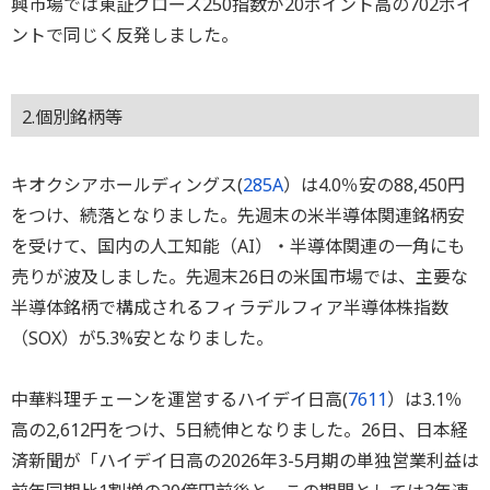
興市場では東証グロース250指数が20ポイント高の702ポイ
ントで同じく反発しました。
2.個別銘柄等
キオクシアホールディングス(
285A
）は4.0％安の88,450円
をつけ、続落となりました。先週末の米半導体関連銘柄安
を受けて、国内の人工知能（AI）・半導体関連の一角にも
売りが波及しました。先週末26日の米国市場では、主要な
半導体銘柄で構成されるフィラデルフィア半導体株指数
（SOX）が5.3%安となりました。
中華料理チェーンを運営するハイデイ日高(
7611
）は3.1％
高の2,612円をつけ、5日続伸となりました。26日、日本経
済新聞が「ハイデイ日高の2026年3-5月期の単独営業利益は