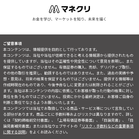
お金を学び、マーケットを知り、未来を描く
ご留意事項
本コンテンツは、情報提供を目的として行っております。
本コンテンツは、当社や当社が信頼できると考える情報源から提供されたもの
を提供していますが、当社はその正確性や完全性について意見を表明し、また
保証するものではございません。有価証券の購入、売却、デリバティブ取引、
その他の取引を推奨し、勧誘するものではありません。また、過去の実績や予
想・意見は、将来の結果を保証するものではございません。提供する情報等は
作成時現在のものであり、今後予告なしに変更または削除されることがござい
ます。当社は本コンテンツの内容に依拠してお客様が取った行動の結果に対し
責任を負うものではございません。投資にかかる最終決定は、お客様ご自身の
判断と責任でなさるようお願いいたします。
本コンテンツでは当社でお取扱している商品・サービス等について言及してい
る部分があります。商品ごとに手数料等およびリスクは異なりますので、詳し
くは「契約締結前交付書面」、「上場有価証券等書面」、「目論見書」、「目
論見書補完書面」または当社ウェブサイトの「
リスク・手数料などの重要事項
に関する説明
」をよくお読みください。