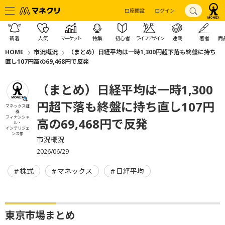
口座開設
ログイン
新着
人気
マーケット
特集
初心者
ライフデザイン
連載
著者
商
HOME
市況概況
（まとめ）日経平均は一時1,300円超下落も終盤に持ち
直し107円高の69,468円で反発
（まとめ）日経平均は一時1,300
円超下落も終盤に持ち直し107円
マネックス証
券
フィナンシャ
高の69,468円で反発
ル・
インテリジェ
ンス部
市況概況
2026/06/29
株式
マネックス
日経平均
東京市場まとめ