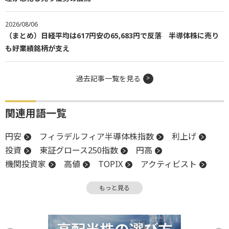
2026/08/06
（まとめ）日経平均は617円安の65,683円で反落 半導体株に売り
も好業績銘柄が支え
過去記事一覧を見る
関連用語一覧
円安
フィラデルフィア半導体株指数
利上げ
投資
東証グロース250指数
円高
機関投資家
高値
TOPIX
アクティビスト
株主
金融政策
鉱工業生産指数
底堅い
もっと見る
年初来高値
反発
引け
上値
営業利益
押し目買い
株主還元
子会社
後場
材料
下値
失業率
新興市場
前引け