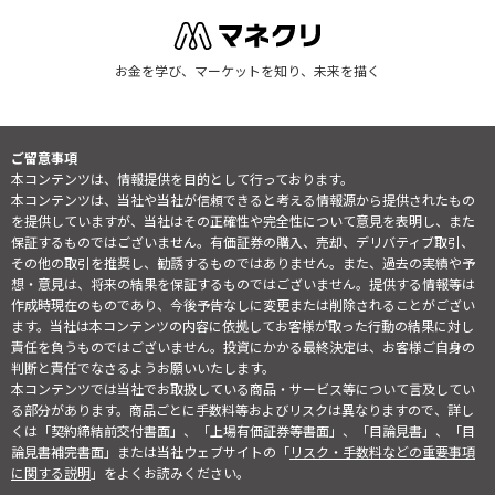
お金を学び、マーケットを知り、未来を描く
ご留意事項
本コンテンツは、情報提供を目的として行っております。
本コンテンツは、当社や当社が信頼できると考える情報源から提供されたもの
を提供していますが、当社はその正確性や完全性について意見を表明し、また
保証するものではございません。有価証券の購入、売却、デリバティブ取引、
その他の取引を推奨し、勧誘するものではありません。また、過去の実績や予
想・意見は、将来の結果を保証するものではございません。提供する情報等は
作成時現在のものであり、今後予告なしに変更または削除されることがござい
ます。当社は本コンテンツの内容に依拠してお客様が取った行動の結果に対し
責任を負うものではございません。投資にかかる最終決定は、お客様ご自身の
判断と責任でなさるようお願いいたします。
本コンテンツでは当社でお取扱している商品・サービス等について言及してい
る部分があります。商品ごとに手数料等およびリスクは異なりますので、詳し
くは「契約締結前交付書面」、「上場有価証券等書面」、「目論見書」、「目
論見書補完書面」または当社ウェブサイトの「
リスク・手数料などの重要事項
に関する説明
」をよくお読みください。