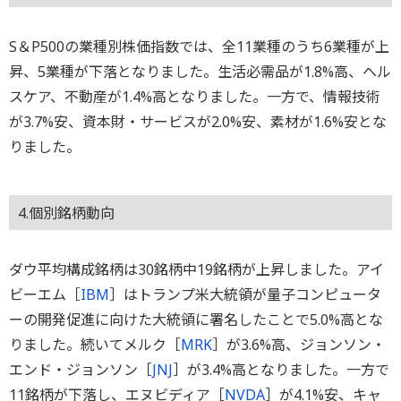
S＆P500の業種別株価指数では、全11業種のうち6業種が上
昇、5業種が下落となりました。生活必需品が1.8%高、ヘル
スケア、不動産が1.4%高となりました。一方で、情報技術
が3.7%安、資本財・サービスが2.0%安、素材が1.6%安とな
りました。
4.個別銘柄動向
ダウ平均構成銘柄は30銘柄中19銘柄が上昇しました。アイ
ビーエム［
IBM
］はトランプ米大統領が量子コンピュータ
ーの開発促進に向けた大統領に署名したことで5.0%高とな
りました。続いてメルク［
MRK
］が3.6%高、ジョンソン・
エンド・ジョンソン［
JNJ
］が3.4%高となりました。一方で
11銘柄が下落し、エヌビディア［
NVDA
］が4.1%安、キャ