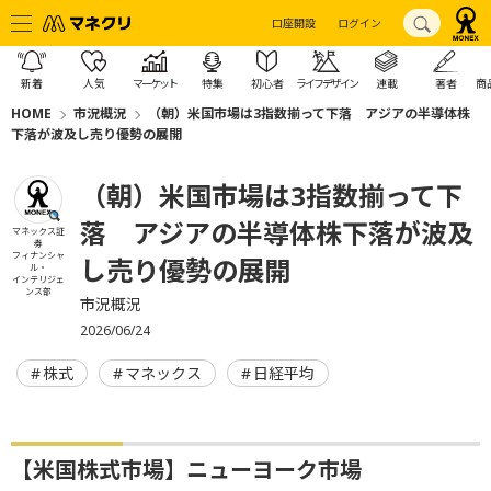
口座開設
ログイン
新着
人気
マーケット
特集
初心者
ライフデザイン
連載
著者
商
HOME
市況概況
（朝）米国市場は3指数揃って下落 アジアの半導体株
下落が波及し売り優勢の展開
（朝）米国市場は3指数揃って下
落 アジアの半導体株下落が波及
マネックス証
券
フィナンシャ
し売り優勢の展開
ル・
インテリジェ
ンス部
市況概況
2026/06/24
株式
マネックス
日経平均
【米国株式市場】ニューヨーク市場