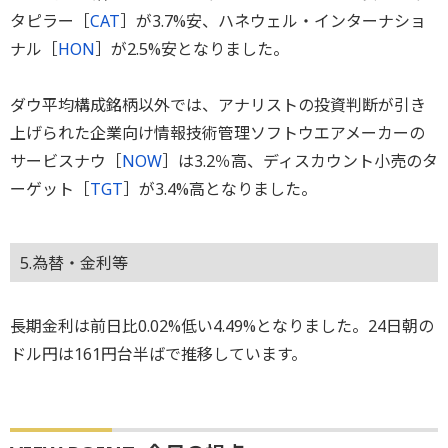
タピラー［
CAT
］が3.7%安、ハネウェル・インターナショ
ナル［
HON
］が2.5%安となりました。
ダウ平均構成銘柄以外では、アナリストの投資判断が引き
上げられた企業向け情報技術管理ソフトウエアメーカーの
サービスナウ［
NOW
］は3.2％高、ディスカウント小売のタ
ーゲット［
TGT
］が3.4%高となりました。
5.為替・金利等
長期金利は前日比0.02%低い4.49%となりました。24日朝の
ドル円は161円台半ばで推移しています。