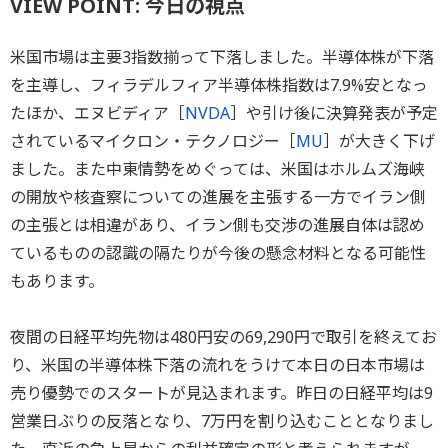
VIEW POINT: 今日の視点
米国市場は主要3指数揃って下落しました。半導体株が下落
を主導し、フィラデルフィア半導体株指数は7.9%安となっ
たほか、エヌビディア［
NVDA
］や引け後に決算発表が予定
されているマイクロン・テクノロジー［
MU
］が大きく下げ
ました。また中東情勢をめぐっては、米国はホルムズ海峡
の開放や核査察についての進展を主張する一方でイラン側
の主張とは相違があり、イラン側も交渉の進展自体は認め
ているものの認識の隔たりが今後の懸念材料となる可能性
もあります。
夜間の日経平均先物は480円安の69,290円で取引を終えてお
り、米国の半導体株下落の流れをうけて本日の日本市場は
売り優勢でのスタートが見込まれます。昨日の日経平均は9
営業日ぶりの反落となり、7万円を割り込むこととなりまし