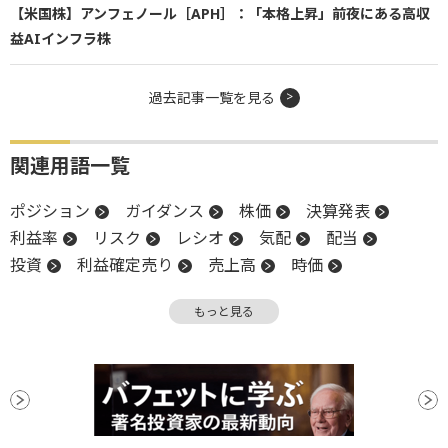
【米国株】アンフェノール［APH］：「本格上昇」前夜にある高収
益AIインフラ株
過去記事一覧を見る
関連用語一覧
ポジション
ガイダンス
株価
決算発表
利益率
リスク
レシオ
気配
配当
投資
利益確定売り
売上高
時価
チャート
調整
PER
S&P500
株主
もっと見る
時価総額
決算
CEO
時間分散
スイッチング
底
テクニカル指標
買収
バリュエーション
優先株