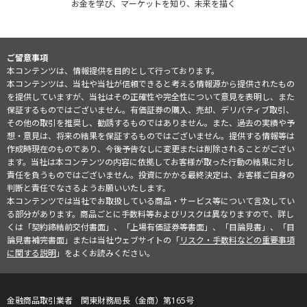
お金を学び、マーケットを知り、未来を描く
ご留意事項
本コンテンツは、情報提供を目的として行っております。
本コンテンツは、当社や当社が信頼できると考える情報源から提供されたもの
を提供していますが、当社はその正確性や完全性について意見を表明し、また
保証するものではございません。有価証券の購入、売却、デリバティブ取引、
その他の取引を推奨し、勧誘するものではありません。また、過去の実績や予
想・意見は、将来の結果を保証するものではございません。提供する情報等は
作成時現在のものであり、今後予告なしに変更または削除されることがござい
ます。当社は本コンテンツの内容に依拠してお客様が取った行動の結果に対し
責任を負うものではございません。投資にかかる最終決定は、お客様ご自身の
判断と責任でなさるようお願いいたします。
本コンテンツでは当社でお取扱している商品・サービス等について言及してい
る部分があります。商品ごとに手数料等およびリスクは異なりますので、詳し
くは「契約締結前交付書面」、「上場有価証券等書面」、「目論見書」、「目
論見書補完書面」または当社ウェブサイトの「
リスク・手数料などの重要事項
に関する説明
」をよくお読みください。
金融商品取引業者 関東財務局長（金商）第165号