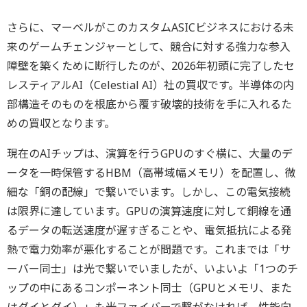
さらに、マーベルがこのカスタムASICビジネスにおける未
来のゲームチェンジャーとして、競合に対する強力な参入
障壁を築くために断行したのが、2026年初頭に完了したセ
レスティアルAI（Celestial AI）社の買収です。半導体の内
部構造そのものを根底から覆す破壊的技術を手に入れるた
めの買収となります。
現在のAIチップは、演算を行うGPUのすぐ横に、大量のデ
ータを一時保管するHBM（高帯域幅メモリ）を配置し、微
細な「銅の配線」で繋いでいます。しかし、この電気接続
は限界に達しています。GPUの演算速度に対して銅線を通
るデータの転送速度が遅すぎることや、電気抵抗による発
熱で電力効率が悪化することが問題です。これまでは「サ
ーバー同士」は光で繋いでいましたが、いよいよ「1つのチ
ップの中にあるコンポーネント同士（GPUとメモリ、また