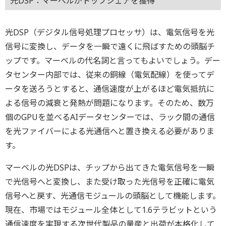
光DSP：マーベルがトップシェアを獲得
光DSP（デジタル信号処理プロセッサ）は、電気信号を光
信号に変換し、データを一瞬で遠くに飛ばすための頭脳チ
ップです。マーベルの代名詞と言ってもよいでしょう。デー
タセンター内部では、従来の銅線（電気配線）を使ってデ
ータを送ろうとすると、通信速度が上がるほど電気抵抗に
よる信号の減衰と発熱が問題になります。そのため、数万
個のGPUを並べるAIデータセンターでは、ラック間の通信
を光ファイバーによる光通信へと置き換える必要がありま
す。
マーベルの光DSPは、チップから出てきた電気信号を一瞬
で光信号へと変換し、また受け取った光信号を正確に電気
信号へと戻す、光通信モジュールの頭脳として機能します。
現在、市場ではモジュール全体として1.6テラビットという
通信速度を実現する次世代製品の量産と出荷が本格化して