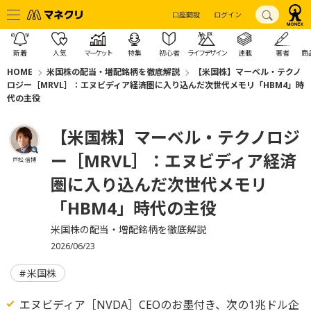
口座開設
ログイン
新着
人気
マーケット
特集
初心者
ライフデザイン
連載
著者
商
HOME
米国株の配当・増配銘柄を徹底解説
【米国株】マーベル・テクノ
ロジー［MRVL］：エヌビディア経済圏に入り込んだ次世代メモリ「HBM4」時
代の主役
【米国株】マーベル・テクノロジ
ー［MRVL］：エヌビディア経済
戸松 信博
圏に入り込んだ次世代メモリ
「HBM4」時代の主役
米国株の配当・増配銘柄を徹底解説
2026/06/23
米国株
エヌビディア［NVDA］CEOのお墨付き、次の1兆ドル企