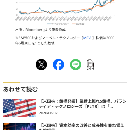
出所：Bloombergより筆者作成
※S&P500およびマーベル・テクノロジー［
MRVL
］株価は2000
年6月30日を1とした数値
ｱﾝｹｰﾄ
あわせて読む
【米国株：銘柄発掘】業績上振れ5銘柄、パラン
ティア・テクノロジーズ［PLTR］は「...
2026/08/07
【米国株】資本効率の改善と成長性を兼ね備え