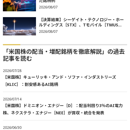
た銘柄例
2026/08/07
【決算結果】シーゲイト・テクノロジー・ホー
ルディングス［STX］、Tモバイル［TMUS...
2026/08/07
「米国株の配当・増配銘柄を徹底解説」の過去
記事を読む
2026/07/28
【米国株】キューリッキ・アンド・ソファ・インダストリーズ
［KLIC］：割安感あるAI銘柄
2026/07/14
【米国株】ドミニオン・エナジー［D］：配当利回り3％のAI電力
株、ネクステラ・エナジー［NEE］が買収・統合を発表
2026/06/30