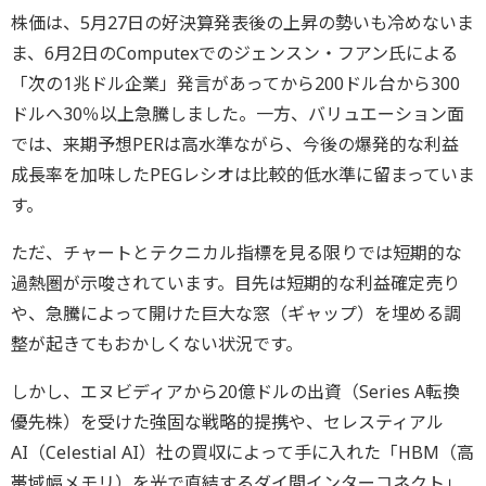
株価は、5月27日の好決算発表後の上昇の勢いも冷めないま
ま、6月2日のComputexでのジェンスン・フアン氏による
「次の1兆ドル企業」発言があってから200ドル台から300
ドルへ30％以上急騰しました。一方、バリュエーション面
では、来期予想PERは高水準ながら、今後の爆発的な利益
成長率を加味したPEGレシオは比較的低水準に留まっていま
す。
ただ、チャートとテクニカル指標を見る限りでは短期的な
過熱圏が示唆されています。目先は短期的な利益確定売り
や、急騰によって開けた巨大な窓（ギャップ）を埋める調
整が起きてもおかしくない状況です。
しかし、エヌビディアから20億ドルの出資（Series A転換
優先株）を受けた強固な戦略的提携や、セレスティアル
AI（Celestial AI）社の買収によって手に入れた「HBM（高
帯域幅メモリ）を光で直結するダイ間インターコネクト」