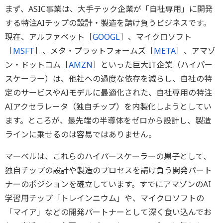
まず、ASIC事業は、大手テック企業が「自社専用」に開発
する特注AIチップの設計・製造を請け負うビジネスです。
現在、アルファベット［
GOOGL
］、マイクロソフト
［
MSFT
］、メタ・プラットフォームズ［
META
］、アマゾ
ン・ドットコム［
AMZN
］といった巨大IT企業（ハイパー
スケーラー）は、他社への過度な依存を減らし、自社の特
定のサービスやAIモデルに最適化された、自社専用の特注
AIアクセラレータ（独自チップ）を内製化しようとしてい
ます。ところが、最先端の半導体をゼロから設計し、製造
ラインに乗せるのは容易ではありません。
マーベルは、これらのハイパースケーラーの黒子として、
独自チップの設計や製造のプロセスを請け負う開発パート
ナーのポジションを確立しています。すでにアマゾンのAI
学習用チップ「トレインニウム」や、マイクロソフトの
「マイア」などの開発パートナーとして深く食い込んでお