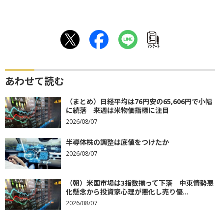
ｱﾝｹｰﾄ
あわせて読む
（まとめ）日経平均は76円安の65,606円で小幅
に続落 来週は米物価指標に注目
2026/08/07
半導体株の調整は底値をつけたか
2026/08/07
（朝）米国市場は3指数揃って下落 中東情勢悪
化懸念から投資家心理が悪化し売り優...
2026/08/07