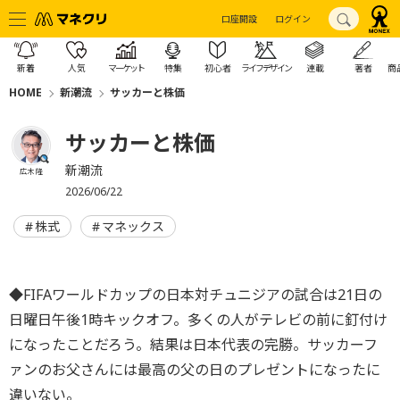
口座開設
ログイン
新着
人気
マーケット
特集
初心者
ライフデザイン
連載
著者
商
HOME
新潮流
サッカーと株価
サッカーと株価
新潮流
広木 隆
2026/06/22
株式
マネックス
◆FIFAワールドカップの日本対チュニジアの試合は21日の
日曜日午後1時キックオフ。多くの人がテレビの前に釘付け
になったことだろう。結果は日本代表の完勝。サッカーフ
ァンのお父さんには最高の父の日のプレゼントになったに
違いない。