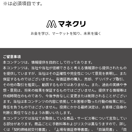
※は必須項目です。
お金を学び、マーケットを知り、未来を描く
ご留意事項
本コンテンツは、情報提供を目的として行っております。
本コンテンツは、当社や当社が信頼できると考える情報源から提供されたもの
を提供していますが、当社はその正確性や完全性について意見を表明し、また
保証するものではございません。有価証券の購入、売却、デリバティブ取引、
その他の取引を推奨し、勧誘するものではありません。また、過去の実績や予
想・意見は、将来の結果を保証するものではございません。提供する情報等は
作成時現在のものであり、今後予告なしに変更または削除されることがござい
ます。当社は本コンテンツの内容に依拠してお客様が取った行動の結果に対し
責任を負うものではございません。投資にかかる最終決定は、お客様ご自身の
判断と責任でなさるようお願いいたします。
本コンテンツでは当社でお取扱している商品・サービス等について言及してい
る部分があります。商品ごとに手数料等およびリスクは異なりますので、詳し
くは「契約締結前交付書面」、「上場有価証券等書面」、「目論見書」、「目