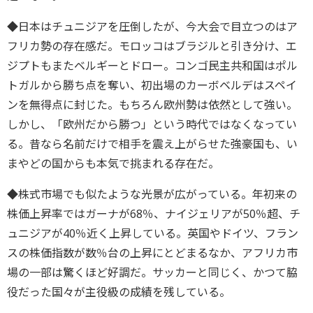
◆日本はチュニジアを圧倒したが、今大会で目立つのはア
フリカ勢の存在感だ。モロッコはブラジルと引き分け、エ
ジプトもまたベルギーとドロー。コンゴ民主共和国はポル
トガルから勝ち点を奪い、初出場のカーボベルデはスペイ
ンを無得点に封じた。もちろん欧州勢は依然として強い。
しかし、「欧州だから勝つ」という時代ではなくなってい
る。昔なら名前だけで相手を震え上がらせた強豪国も、い
まやどの国からも本気で挑まれる存在だ。
◆株式市場でも似たような光景が広がっている。年初来の
株価上昇率ではガーナが68％、ナイジェリアが50％超、チ
ュニジアが40％近く上昇している。英国やドイツ、フラン
スの株価指数が数％台の上昇にとどまるなか、アフリカ市
場の一部は驚くほど好調だ。サッカーと同じく、かつて脇
役だった国々が主役級の成績を残している。