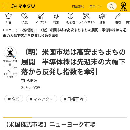
口座開設
ログイン
新着
人気
マーケット
特集
初心者
ライフデザイン
連載
著者
商
HOME
市況概況
（朝）米国市場は高安まちまちの展開 半導体株は先週
末の大幅下落から反発し指数を牽引
（朝）米国市場は高安まちまちの
展開 半導体株は先週末の大幅下
マネックス証
券
フィナンシャ
落から反発し指数を牽引
ル・
インテリジェ
ンス部
市況概況
2026/06/09
株式
マネックス
日経平均
【米国株式市場】ニューヨーク市場