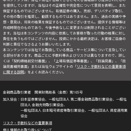
を提供していますが、当社はその正確性や完全性について意見を表明し、また
保証するものではございません。有価証券の購入、売却、デリバティブ取引、
その他の取引を推奨し、勧誘するものではありません。また、過去の実績や予
想・意見は、将来の結果を保証するものではございません。提供する情報等は
作成時現在のものであり、今後予告なしに変更または削除されることがござい
ます。当社は本コンテンツの内容に依拠してお客様が取った行動の結果に対し
責任を負うものではございません。投資にかかる最終決定は、お客様ご自身の
判断と責任でなさるようお願いいたします。
本コンテンツでは当社でお取扱している商品・サービス等について言及してい
る部分があります。商品ごとに手数料等およびリスクは異なりますので、詳し
くは「契約締結前交付書面」、「上場有価証券等書面」、「目論見書」、「目
論見書補完書面」または当社ウェブサイトの「
リスク・手数料などの重要事項
に関する説明
」をよくお読みください。
金融商品取引業者 関東財務局長（金商）第165号
日本証券業協会、一般社団法人 第二種金融商品取引業協会、一般社
団法人 金融先物取引業協会、
一般社団法人 日本暗号資産等取引業協会、一般社団法人 資産運用業
協会
リスク・手数料などの重要事項
個人情報のお取り扱いについて