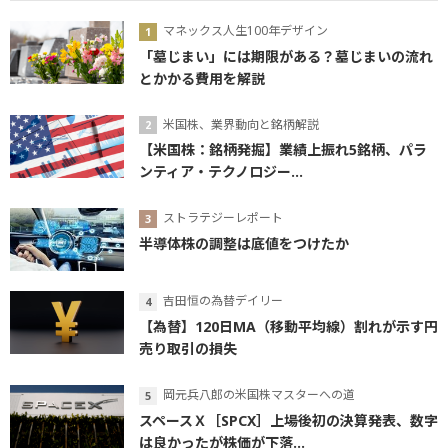
マネックス人生100年デザイン
「墓じまい」には期限がある？墓じまいの流れ
とかかる費用を解説
米国株、業界動向と銘柄解説
【米国株：銘柄発掘】業績上振れ5銘柄、パラ
ンティア・テクノロジー...
ストラテジーレポート
半導体株の調整は底値をつけたか
吉田恒の為替デイリー
【為替】120日MA（移動平均線）割れが示す円
売り取引の損失
岡元兵八郎の米国株マスターへの道
スペースＸ［SPCX］上場後初の決算発表、数字
は良かったが株価が下落...