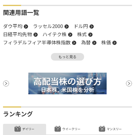
関連用語一覧
ダウ平均
ラッセル2000
ドル円
日経平均先物
ハイテク株
株式
フィラデルフィア半導体株指数
為替
株価
業種別株価指数
前日比
長期金利
円高
もっと見る
金利
高値
米国株
NASDAQ
反発
押し目買い
株価指数
小型株
安値
ランキング
デイリー
ウイークリー
マンスリー