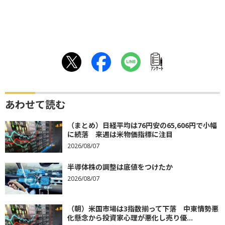
ｱﾝｹｰﾄ
あわせて読む
（まとめ）日経平均は76円安の65,606円で小幅
に続落 来週は米物価指標に注目
2026/08/07
半導体株の調整は底値をつけたか
2026/08/07
（朝）米国市場は3指数揃って下落 中東情勢悪
化懸念から投資家心理が悪化し売り優...