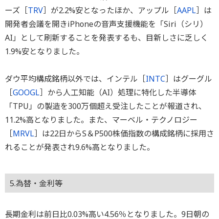
ーズ［
TRV
］が2.2%安となったほか、アップル［
AAPL
］は
開発者会議を開きiPhoneの音声支援機能を「Siri（シリ）
AI」として刷新することを発表するも、目新しさに乏しく
1.9%安となりました。
ダウ平均構成銘柄以外では、インテル［
INTC
］はグーグル
［
GOOGL
］から人工知能（AI）処理に特化した半導体
「TPU」の製造を300万個超え受注したことが報道され、
11.2%高となりました。また、マーベル・テクノロジー
［
MRVL
］は22日からS＆P500株価指数の構成銘柄に採用さ
れることが発表され9.6%高となりました。
5.為替・金利等
長期金利は前日比0.03%高い4.56％となりました。9日朝の