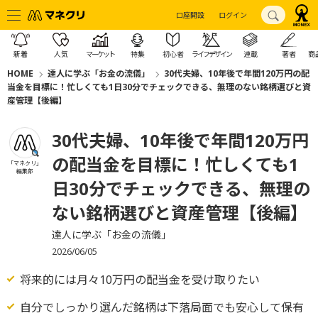
口座開設
ログイン
新着
人気
マーケット
特集
初心者
ライフデザイン
連載
著者
商
HOME
達人に学ぶ「お金の流儀」
30代夫婦、10年後で年間120万円の配
当金を目標に！忙しくても1日30分でチェックできる、無理のない銘柄選びと資
産管理【後編】
30代夫婦、10年後で年間120万円
の配当金を目標に！忙しくても1
「マネクリ」
編集部
日30分でチェックできる、無理の
ない銘柄選びと資産管理【後編】
達人に学ぶ「お金の流儀」
2026/06/05
将来的には月々10万円の配当金を受け取りたい
自分でしっかり選んだ銘柄は下落局面でも安心して保有