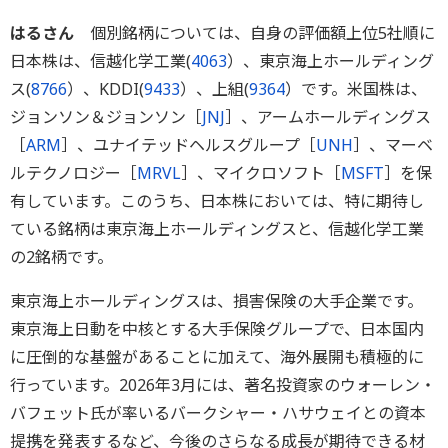
はるさん
個別銘柄については、自身の評価額上位5社順に
日本株は、信越化学工業(
4063
）、東京海上ホールディング
ス(
8766
）、KDDI(
9433
）、上組(
9364
）です。米国株は、
ジョンソン＆ジョンソン［
JNJ
］、アームホールディングス
［
ARM
］、ユナイテッドヘルスグループ［
UNH
］、マーベ
ルテクノロジー［
MRVL
］、マイクロソフト［
MSFT
］を保
有しています。このうち、日本株においては、特に期待し
ている銘柄は東京海上ホールディングスと、信越化学工業
の2銘柄です。
東京海上ホールディングスは、損害保険の大手企業です。
東京海上日動を中核とする大手保険グループで、日本国内
に圧倒的な基盤があることに加えて、海外展開も積極的に
行っています。2026年3月には、著名投資家のウォーレン・
バフェット氏が率いるバークシャー・ハサウェイとの資本
提携を発表するなど、今後のさらなる成長が期待できる材