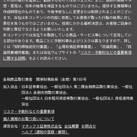
その他の取引を推奨し、勧誘するものではありません。また、過去の実績や予
想・意見は、将来の結果を保証するものではございません。提供する情報等は
作成時現在のものであり、今後予告なしに変更または削除されることがござい
ます。当社は本コンテンツの内容に依拠してお客様が取った行動の結果に対し
責任を負うものではございません。投資にかかる最終決定は、お客様ご自身の
判断と責任でなさるようお願いいたします。
本コンテンツでは当社でお取扱している商品・サービス等について言及してい
る部分があります。商品ごとに手数料等およびリスクは異なりますので、詳し
くは「契約締結前交付書面」、「上場有価証券等書面」、「目論見書」、「目
論見書補完書面」または当社ウェブサイトの「
リスク・手数料などの重要事項
に関する説明
」をよくお読みください。
金融商品取引業者 関東財務局長（金商）第165号
日本証券業協会、一般社団法人 第二種金融商品取引業協会、一般社
団法人 金融先物取引業協会、
一般社団法人 日本暗号資産等取引業協会、一般社団法人 資産運用業
協会
リスク・手数料などの重要事項
個人情報のお取り扱いについて
マネックス証券株式会社
会社概要
お問合せ
ヘルプ（通知の登録・解除）