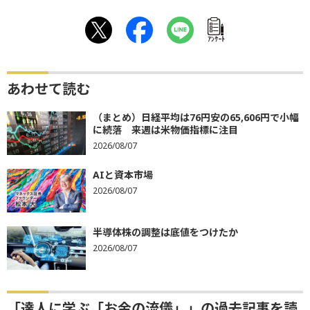
ｱﾝｹｰﾄ
あわせて読む
（まとめ）日経平均は76円安の65,606円で小幅
に続落 来週は米物価指標に注目
2026/08/07
AIと資本市場
2026/08/07
半導体株の調整は底値をつけたか
2026/08/07
「達人に学ぶ「お金の流儀」」の過去記事を読