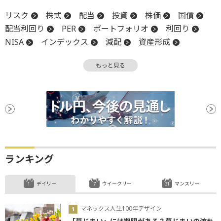
リスク
株式
配当
投資
株価
国債
配当利回り
PER
ポートフォリオ
利回り
NISA
インデックス
減配
資産形成
米国株
株主
自社株買い
分配金
もっと見る
リスク許容度
インデックスファンド
株主還元
決算
材料
上場
上場廃止
増配
積立投資
ファンド
ランキング
デイリー
ウイークリー
マンスリー
マネックス人生100年デザイン