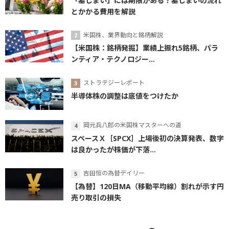
「墓じまい」には期限がある？墓じまいの流れ
とかかる費用を解説
米国株、業界動向と銘柄解説
【米国株：銘柄発掘】業績上振れ5銘柄、パラ
ンティア・テクノロジー...
ストラテジーレポート
半導体株の調整は底値をつけたか
岡元兵八郎の米国株マスターへの道
スペースＸ［SPCX］上場後初の決算発表、数字
は良かったが株価が下落...
吉田恒の為替デイリー
【為替】120日MA（移動平均線）割れが示す円
売り取引の損失