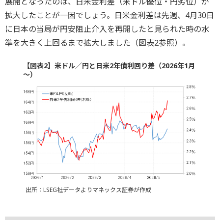
展開となったのは、日米金利差（米ドル優位・円劣位）が
拡大したことが一因でしょう。日米金利差は先週、4月30日
に日本の当局が円安阻止介入を再開したと見られた時の水
準を大きく上回るまで拡大しました（図表2参照）。
【図表2】米ドル／円と日米2年債利回り差（2026年1月
～）
出所：LSEG社データよりマネックス証券が作成