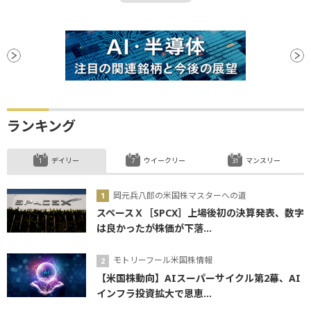
ランキング
デイリー
ウイークリー
マンスリー
岡元兵八郎の米国株マスターへの道
スペースＸ［SPCX］上場後初の決算発表、数字
は良かったが株価が下落...
モトリーフール米国株情報
【米国株動向】AIスーパーサイクル第2幕、AI
インフラ投資拡大で恩恵...