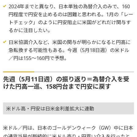
2024年までと異なり、日本単独の為替介入のみで、160
円程度で円安を止めるのは困難と思われる。1月の「レー
トチェック」のように円安阻止に米国がどれだけ関与す
るかに注目したい。
日米協調介入など、米国の関与が明らかになると円高に
急転換する可能性もある。今週（5月18日週）の米ドル
／円は155～160円で予想。
先週（5月11日週）の振り返り＝為替介入を受
けた円高一巡、158円台まで円安に戻す
米ドル高・円安は日米金利差拡大に連動
米ドル／円は、日本のゴールデンウィーク（GW）中に日本
の通貨当局が断続的に米ドル売り・円買い介入を行ったと