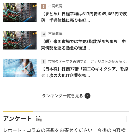
市況概況
（まとめ）日経平均は617円安の65,683円で反
落 半導体株に売りも好...
市況概況
（朝）米国市場では主要3指数がまちまち 中
東情勢を巡る懸念の後退...
市場のテーマを再訪する。アナリストが読み解くテーマの本質
【日本株】株価77倍「第二のキオクシア」を探
せ！次の大化け企業を探...
ランキング一覧を見る
アンケート
レポート・コラムの感想をお寄せください。今後の内容検