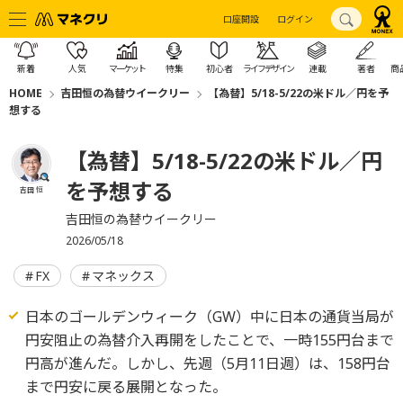
口座開設
ログイン
新着
人気
マーケット
特集
初心者
ライフデザイン
連載
著者
商
HOME
吉田恒の為替ウイークリー
【為替】5/18-5/22の米ドル／円を予
想する
【為替】5/18-5/22の米ドル／円
を予想する
吉田 恒
吉田恒の為替ウイークリー
2026/05/18
FX
マネックス
日本のゴールデンウィーク（GW）中に日本の通貨当局が
円安阻止の為替介入再開をしたことで、一時155円台まで
円高が進んだ。しかし、先週（5月11日週）は、158円台
まで円安に戻る展開となった。