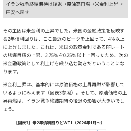
イラン戦争終結期待は後退→原油高再燃→米金利上昇→
円安へ戻す
その主因は米金利の上昇でした。米国の金融政策を反映す
る2年債利回りは、ここ最近のピークを上回って、4％以上
に上昇しました。これは、米国の政策金利であるFFレート
の誘導目標の上限、3.75％を0.25％以上上回ったため、次の
米金融政策として利上げを織り込む動きだということにな
ります。
米金利上昇は、基本的には原油価格の上昇再燃が影響して
いるようにみえます（図表3参照）。そして、原油価格の上
昇再燃は、イラン戦争終結期待の後退の影響が大きいでし
ょう。
【図表3】米2年債利回りとWTI（2026年1月～）