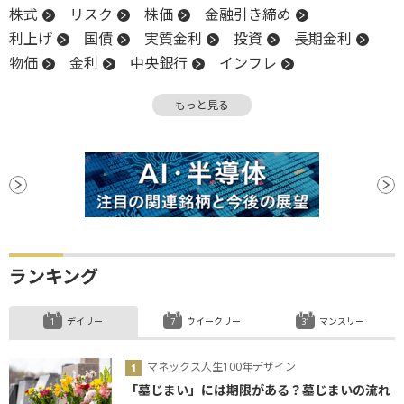
株式
リスク
株価
金融引き締め
利上げ
国債
実質金利
投資
長期金利
物価
金利
中央銀行
インフレ
金融政策
分散投資
インカムゲイン
債券
もっと見る
材料
地政学リスク
利下げ
ランキング
デイリー
ウイークリー
マンスリー
マネックス人生100年デザイン
「墓じまい」には期限がある？墓じまいの流れ