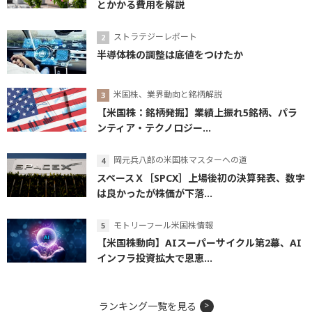
とかかる費用を解説
ストラテジーレポート
半導体株の調整は底値をつけたか
米国株、業界動向と銘柄解説
【米国株：銘柄発掘】業績上振れ5銘柄、パラ
ンティア・テクノロジー...
岡元兵八郎の米国株マスターへの道
スペースＸ［SPCX］上場後初の決算発表、数字
は良かったが株価が下落...
モトリーフール米国株情報
【米国株動向】AIスーパーサイクル第2幕、AI
インフラ投資拡大で恩恵...
ランキング一覧を見る