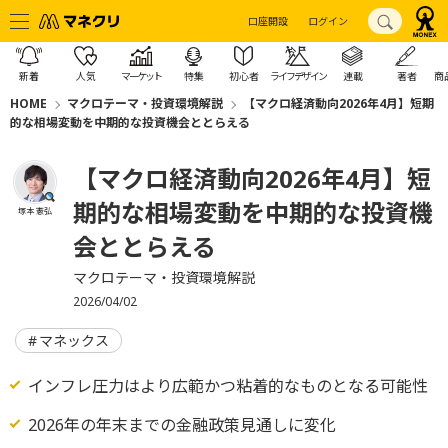
口座開設
ログイン
新着
人気
マーケット
特集
初心者
ライフデザイン
連載
著者
商
HOME
マクロテーマ・投資環境解説
【マクロ経済動向2026年4月】短期
的な相場変動を中期的な投資機会ととらえる
【マクロ経済動向2026年4月】短
期的な相場変動を中期的な投資機
塚本 憲弘
会ととらえる
マクロテーマ・投資環境解説
2026/04/02
マネックス
インフレ圧力はより広範かつ粘着的なものとなる可能性
2026年の年末までの金融政策見通しに変化