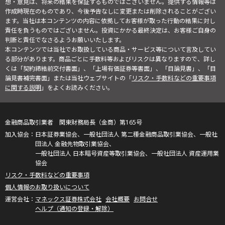
想・意見は、将来の結果を保証するものではございません。提供する情報等は
作成時現在のものであり、今後予告なしに変更または削除されることがござい
ます。当社は本コンテンツの内容に依拠してお客様が取った行動の結果に対し
責任を負うものではございません。投資にかかる最終決定は、お客様ご自身の
判断と責任でなさるようお願いいたします。
本コンテンツでは当社でお取扱している商品・サービス等について言及してい
る部分があります。商品ごとに手数料等およびリスクは異なりますので、詳し
くは「契約締結前交付書面」、「上場有価証券等書面」、「目論見書」、「目
論見書補完書面」または当社ウェブサイトの「
リスク・手数料などの重要事項
に関する説明
」をよくお読みください。
金融商品取引業者 関東財務局長（金商）第165号
日本証券業協会、一般社団法人 第二種金融商品取引業協会、一般社
団法人 金融先物取引業協会、
一般社団法人 日本暗号資産等取引業協会、一般社団法人 資産運用業
協会
リスク・手数料などの重要事項
個人情報のお取り扱いについて
マネックス証券株式会社
会社概要
お問合せ
ヘルプ（通知の登録・解除）