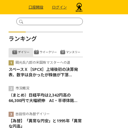
口座開設
ログイン
ランキング
デイリー
ウイークリー
マンスリー
岡元兵八郎の米国株マスターへの道
スペースＸ［SPCX］上場後初の決算発
表、数字は良かったが株価が下落...
市況概況
（まとめ）日経平均は2,342円高の
66,300円で大幅続伸 AI・半導体銘...
吉田恒の為替デイリー
【為替】「異常な円安」と1995年「異常
な円高」