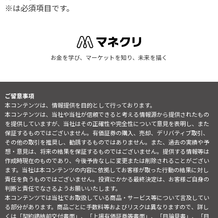
※は必須項目です。
お金を学び、マーケットを知り、未来を描く
ご留意事項
本コンテンツは、情報提供を目的として行っております。
本コンテンツは、当社や当社が信頼できると考える情報源から提供されたもの
を提供していますが、当社はその正確性や完全性について意見を表明し、また
保証するものではございません。有価証券の購入、売却、デリバティブ取引、
その他の取引を推奨し、勧誘するものではありません。また、過去の実績や予
想・意見は、将来の結果を保証するものではございません。提供する情報等は
作成時現在のものであり、今後予告なしに変更または削除されることがござい
ます。当社は本コンテンツの内容に依拠してお客様が取った行動の結果に対し
責任を負うものではございません。投資にかかる最終決定は、お客様ご自身の
判断と責任でなさるようお願いいたします。
本コンテンツでは当社でお取扱している商品・サービス等について言及してい
る部分があります。商品ごとに手数料等およびリスクは異なりますので、詳し
くは「契約締結前交付書面」、「上場有価証券等書面」、「目論見書」、「目