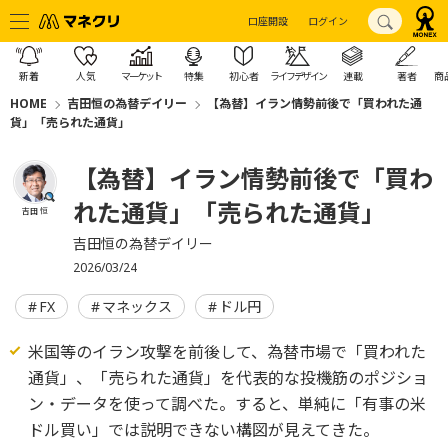
口座開設
ログイン
新着
人気
マーケット
特集
初心者
ライフデザイン
連載
著者
商
HOME
吉田恒の為替デイリー
【為替】イラン情勢前後で「買われた通
貨」「売られた通貨」
【為替】イラン情勢前後で「買わ
れた通貨」「売られた通貨」
吉田 恒
吉田恒の為替デイリー
2026/03/24
FX
マネックス
ドル円
米国等のイラン攻撃を前後して、為替市場で「買われた
通貨」、「売られた通貨」を代表的な投機筋のポジショ
ン・データを使って調べた。すると、単純に「有事の米
ドル買い」では説明できない構図が見えてきた。