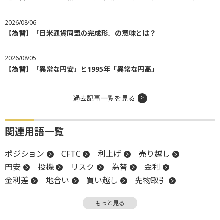
2026/08/06
【為替】「日米通貨同盟の完成形」の意味とは？
2026/08/05
【為替】「異常な円安」と1995年「異常な円高」
過去記事一覧を見る
関連用語一覧
ポジション
CFTC
利上げ
売り越し
円安
投機
リスク
為替
金利
金利差
地合い
買い越し
先物取引
基軸通貨
もっと見る