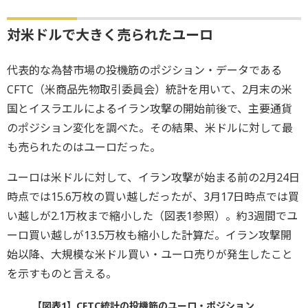
対米ドルで大きく売られたユーロ
代表的な為替市場の投機筋のポジション・データである
CFTC（米商品先物取引委員会）統計を用いて、2月末の米
国とイスラエルによるイラン攻撃の開始前後で、主要通貨
のポジション変化を調べた。その結果、米ドルに対して最
も売られたのはユーロだった。
ユーロは米ドルに対して、イラン攻撃が始まる前の2月24日
時点では15.6万枚の買い越しだったが、3月17日時点では買
い越しが2.1万枚まで縮小した（図表1参照）。約3週間でユ
ーロ買い越しが13.5万枚も縮小した計算だ。イラン攻撃開
始以降、大規模な米ドル買い・ユーロ売りが発生したこと
を示すものと言える。
【図表1】CFTC統計の投機筋のユーロ・ポジション