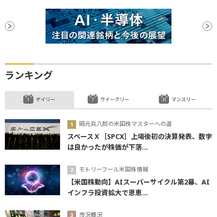
ランキング
デイリー
ウイークリー
マンスリー
岡元兵八郎の米国株マスターへの道
スペースＸ［SPCX］上場後初の決算発表、数字
は良かったが株価が下落...
モトリーフール米国株情報
【米国株動向】AIスーパーサイクル第2幕、AI
インフラ投資拡大で恩恵...
市況概況