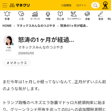
口座開設
ログイン
新着
人気
マーケット
特集
初心者
ライフデザイン
連載
著者
商
HOME
マネックスみんなのつぶやき
怒涛の1ヶ月が経過…
怒涛の1ヶ月が経過…
マネックスみんなのつぶやき
大橋
ひろこ
2026/02/03
マネックス
まだ今年は1ヶ月しか経ってないなんて…正月がずいぶん前
のような気がします。
トランプ政権のベネズエラ急襲マドゥロ大統領拘束に始ま
り、グリーンランド所有を巡ってのEUへの追加関税表明と