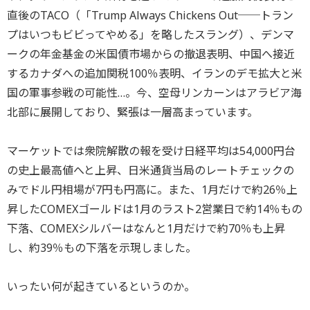
直後のTACO（「Trump Always Chickens Out──トラン
プはいつもビビってやめる」を略したスラング）、デンマ
ークの年金基金の米国債市場からの撤退表明、中国へ接近
するカナダへの追加関税100％表明、イランのデモ拡大と米
国の軍事参戦の可能性…。今、空母リンカーンはアラビア海
北部に展開しており、緊張は一層高まっています。
マーケットでは衆院解散の報を受け日経平均は54,000円台
の史上最高値へと上昇、日米通貨当局のレートチェックの
みでドル円相場が7円も円高に。また、1月だけで約26％上
昇したCOMEXゴールドは1月のラスト2営業日で約14％もの
下落、COMEXシルバーはなんと1月だけで約70％も上昇
し、約39％もの下落を示現しました。
いったい何が起きているというのか。