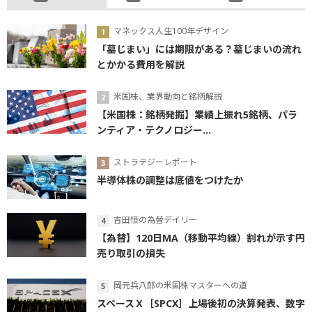
マネックス人生100年デザイン
「墓じまい」には期限がある？墓じまいの流れ
とかかる費用を解説
米国株、業界動向と銘柄解説
【米国株：銘柄発掘】業績上振れ5銘柄、パラ
ンティア・テクノロジー...
ストラテジーレポート
半導体株の調整は底値をつけたか
吉田恒の為替デイリー
【為替】120日MA（移動平均線）割れが示す円
売り取引の損失
岡元兵八郎の米国株マスターへの道
スペースＸ［SPCX］上場後初の決算発表、数字