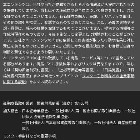
本コンテンツは、当社や当社が信頼できると考える情報源から提供されたもの
を提供していますが、当社はその正確性や完全性について意見を表明し、また
保証するものではございません。有価証券の購入、売却、デリバティブ取引、
その他の取引を推奨し、勧誘するものではありません。また、過去の実績や予
想・意見は、将来の結果を保証するものではございません。提供する情報等は
作成時現在のものであり、今後予告なしに変更または削除されることがござい
ます。当社は本コンテンツの内容に依拠してお客様が取った行動の結果に対し
責任を負うものではございません。投資にかかる最終決定は、お客様ご自身の
判断と責任でなさるようお願いいたします。
本コンテンツでは当社でお取扱している商品・サービス等について言及してい
る部分があります。商品ごとに手数料等およびリスクは異なりますので、詳し
くは「契約締結前交付書面」、「上場有価証券等書面」、「目論見書」、「目
論見書補完書面」または当社ウェブサイトの「
リスク・手数料などの重要事項
に関する説明
」をよくお読みください。
金融商品取引業者 関東財務局長（金商）第165号
日本証券業協会、一般社団法人 第二種金融商品取引業協会、一般社
団法人 金融先物取引業協会、
一般社団法人 日本暗号資産等取引業協会、一般社団法人 資産運用業
協会
リスク・手数料などの重要事項