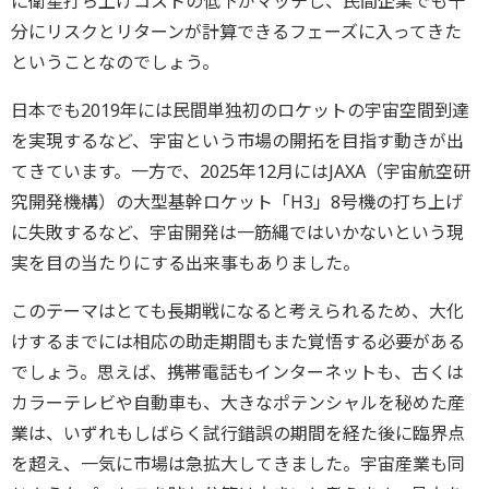
に衛星打ち上げコストの低下がマッチし、民間企業でも十
分にリスクとリターンが計算できるフェーズに入ってきた
ということなのでしょう。
日本でも2019年には民間単独初のロケットの宇宙空間到達
を実現するなど、宇宙という市場の開拓を目指す動きが出
てきています。一方で、2025年12月にはJAXA（宇宙航空研
究開発機構）の大型基幹ロケット「H3」8号機の打ち上げ
に失敗するなど、宇宙開発は一筋縄ではいかないという現
実を目の当たりにする出来事もありました。
このテーマはとても長期戦になると考えられるため、大化
けするまでには相応の助走期間もまた覚悟する必要がある
でしょう。思えば、携帯電話もインターネットも、古くは
カラーテレビや自動車も、大きなポテンシャルを秘めた産
業は、いずれもしばらく試行錯誤の期間を経た後に臨界点
を超え、一気に市場は急拡大してきました。宇宙産業も同