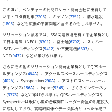
このほか、ベンチャーの民間ロケット開発会社に出資して
いるトヨタ自動車(
7203
）、キヤノン(
7751
）、清水建設
(
1803
）なども広義の宇宙関連と言えるかもしれません。
ソリューション領域では、SSA関連技術を有する企業群とし
て日本電気（NEC）(
6701
）、富士通(
6702
）、スカパー
JSATホールディングス(
9412
）や三菱電機(
6503
）、
NTT(
9432
）などが挙げられます。
さらにその他のソリューション開発企業群としてQPSホー
ルディングス(
464A
）、アクセルスペースホールディングス
(
402A
）、Synspective(
290A
）、アストロスケールホール
ディングス(
186A
）、ispace(
9348
）、さくらインターネッ
ト(
3778
）などが挙げられます。QPSホールディングスや
Synspectiveは既に小型の合成開口レーダー衛星の軌道投入
に成功しており、高精細画像やデータ解析といった領域で