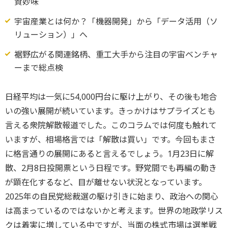
資妙味
宇宙産業とは何か？「機器開発」から「データ活用（ソ
リューション）」へ
裾野広がる関連銘柄、重工大手から注目の宇宙ベンチャ
ーまで総点検
日経平均は一気に54,000円台に駆け上がり、その後も地合
いの強い展開が続いています。きっかけはサプライズとも
言える衆院解散報道でした。このコラムでは何度も触れて
いますが、相場格言では「解散は買い」です。今回もまさ
に格言通りの展開にあると言えるでしょう。1月23日に解
散、2月8日投開票という日程です。野党間でも再編の動き
が顕在化するなど、目が離せない状況となっています。
2025年の自民党総裁選の駆け引きに始まり、政治への関心
は高まっているのではないかと考えます。世界の地政学リス
クは着実に増している中ですが、当面の株式市場は選挙戦