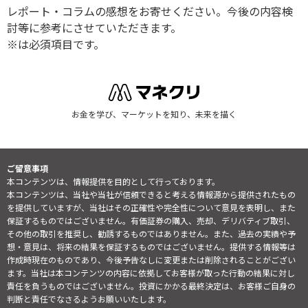
レポート・コラムの感想をお寄せください。今後の内容検
討等に参考にさせていただきます。
※は必須項目です。
お金を学び、マーケットを知り、未来を描く
ご留意事項
本コンテンツは、情報提供を目的として行っております。
本コンテンツは、当社や当社が信頼できると考える情報源から提供されたもの
を提供していますが、当社はその正確性や完全性について意見を表明し、また
保証するものではございません。有価証券の購入、売却、デリバティブ取引、
その他の取引を推奨し、勧誘するものではありません。また、過去の実績や予
想・意見は、将来の結果を保証するものではございません。提供する情報等は
作成時現在のものであり、今後予告なしに変更または削除されることがござい
ます。当社は本コンテンツの内容に依拠してお客様が取った行動の結果に対し
責任を負うものではございません。投資にかかる最終決定は、お客様ご自身の
判断と責任でなさるようお願いいたします。