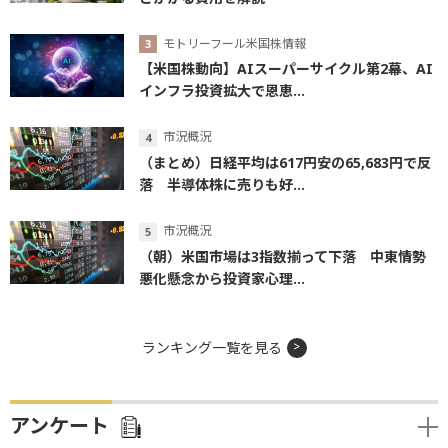
モトリーフール米国株情報
【米国株動向】AIスーパーサイクル第2幕、AI
インフラ投資拡大で恩恵...
市況概況
（まとめ）日経平均は617円安の65,683円で反
落 半導体株に売りも好...
市況概況
（朝）米国市場は3指数揃って下落 中東情勢
悪化懸念から投資家心理...
ランキング一覧を見る
アンケート