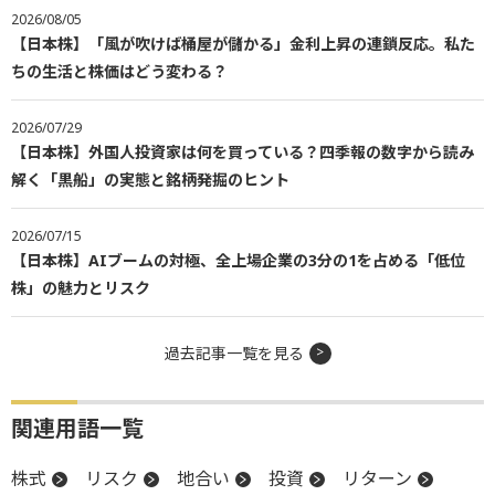
2026/08/05
【日本株】「風が吹けば桶屋が儲かる」金利上昇の連鎖反応。私た
ちの生活と株価はどう変わる？
2026/07/29
【日本株】外国人投資家は何を買っている？四季報の数字から読み
解く「黒船」の実態と銘柄発掘のヒント
2026/07/15
【日本株】AIブームの対極、全上場企業の3分の1を占める「低位
株」の魅力とリスク
過去記事一覧を見る
関連用語一覧
株式
リスク
地合い
投資
リターン