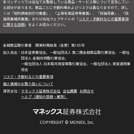
本コンテンツでは当社でお取扱している商品・サービス等について言及してい
る部分があります。商品ごとに手数料等およびリスクは異なりますので、詳し
くは「契約締結前交付書面」、「上場有価証券等書面」、「目論見書」、「目
論見書補完書面」または当社ウェブサイトの「
リスク・手数料などの重要事項
に関する説明
」をよくお読みください。
金融商品取引業者 関東財務局長（金商）第165号
日本証券業協会、一般社団法人 第二種金融商品取引業協会、一般社
団法人 金融先物取引業協会、
一般社団法人 日本暗号資産等取引業協会、一般社団法人 資産運用業
協会
リスク・手数料などの重要事項
個人情報のお取り扱いについて
マネックス証券株式会社
会社概要
お問合せ
ヘルプ（通知の登録・解除）
COPYRIGHT © MONEX, Inc.