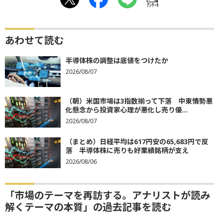
ｱﾝｹｰﾄ
あわせて読む
半導体株の調整は底値をつけたか
2026/08/07
（朝）米国市場は3指数揃って下落 中東情勢悪
化懸念から投資家心理が悪化し売り優...
2026/08/07
（まとめ）日経平均は617円安の65,683円で反
落 半導体株に売りも好業績銘柄が支え
2026/08/06
「市場のテーマを再訪する。アナリストが読み
解くテーマの本質」の過去記事を読む